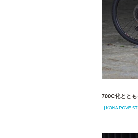
700C化とと
【KONA ROV