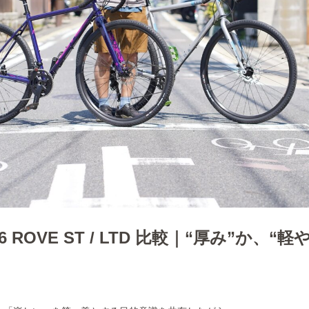
26 ROVE ST / LTD 比較｜“厚み”か、“軽