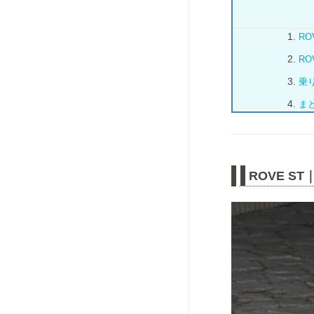
R
R
乗り
ま
ROVE 