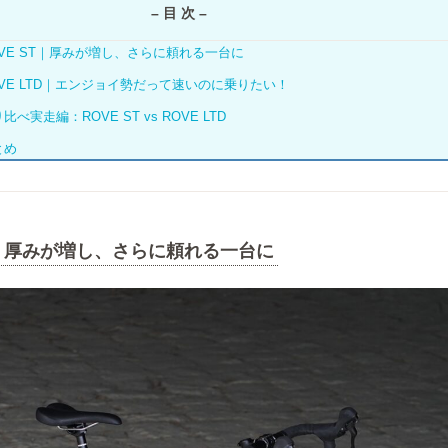
– 目 次 –
OVE ST｜厚みが増し、さらに頼れる一台に
OVE LTD｜エンジョイ勢だって速いのに乗りたい！
比べ実走編：ROVE ST vs ROVE LTD
とめ
ST｜厚みが増し、さらに頼れる一台に