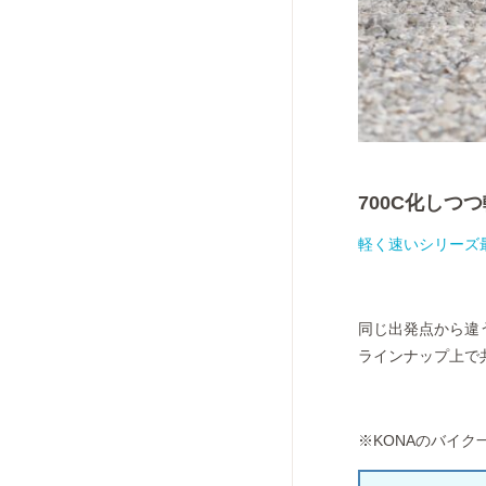
700C化し
軽く速いシリーズ最高
同じ出発点から違
ラインナップ上で共
※KONAのバイク