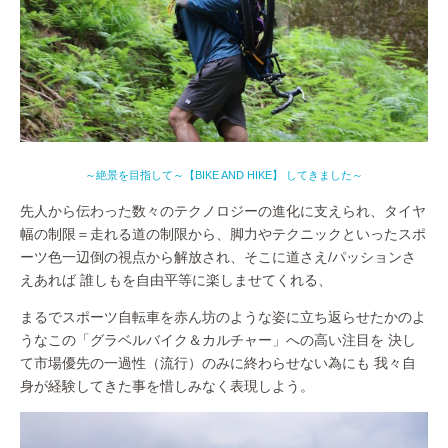
～絶景を目指して～【BIKE AND HIKE】 してきました～
先人から伝わった数々のテクノロジーの進化に支えられ、タイヤ
幅の制限＝走れる道の制限から、脚力やテクニックといったスポ
ーツ色一辺倒の視点から解放され、そこに道さえ/パッションさ
えあれば 誰しもを自由平等に楽しませてくれる、
まるでスポーツ自転車を赤ん坊のような姿に立ち返らせたかのよ
うなこの「グラベルバイク＆カルチャー」への高い注目を 決し
て市場優先の一過性（流行）のみに終わらせない為にも 我々自
身が経験してきた事を惜しみなく表現しよう。