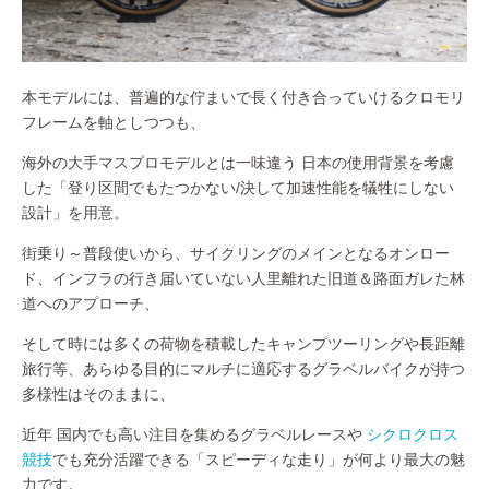
本モデルには、普遍的な佇まいで長く付き合っていけるクロモリ
フレームを軸としつつも、
海外の大手マスプロモデルとは一味違う 日本の使用背景を考慮
した「登り区間でもたつかない/決して加速性能を犠牲にしない
設計」を用意。
街乗り～普段使いから、サイクリングのメインとなるオンロー
ド、インフラの行き届いていない人里離れた旧道＆路面ガレた林
道へのアプローチ、
そして時には多くの荷物を積載したキャンプツーリングや長距離
旅行等、あらゆる目的にマルチに適応するグラベルバイクが持つ
多様性はそのままに、
近年 国内でも高い注目を集めるグラベルレースや
シクロクロス
競技
でも充分活躍できる「スピーディな走り」が何より最大の魅
力です。