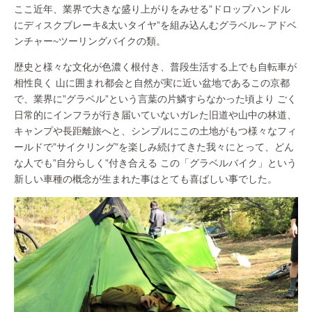
ここ近年、業界で大きな盛り上がりをみせる”ドロップハンドル
にディスクブレーキ&太いタイヤ”を組み込んむグラベル～アドベ
ンチャー~ツーリングバイクの類。
歴史と様々な文化が色濃く根付き、普段生活する上でも自転車が
相性良く 山に囲まれ都会と自然が実に近い盆地であるこの京都
で、業界に”グラベル”という言葉の片鱗すらなかった頃より ごく
日常的にインフラが行き届いていないガレた旧道や山中の林道、
キャンプや長距離旅へと、シンプルにこの土地がもつ様々なフィ
ールドで”サイクリング”を楽しみ続けてきた我々にとって、どん
な人でも”自分らしく”付き合える この「グラベルバイク」という
新しい車種の概念が生まれた事はとても喜ばしい事でした。