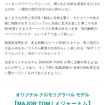
パッキングツーリングといった、限られた目的を達成するだけの
ものや、一過性の流行/注目のみに終わらない、
あくまでも日常と非日常 / 都会と自然を繋ぐ、カテゴリーや先入
観に制限されず ただシンプルに自由に生活を楽しむ事こそを目
的/本質とするスポーツバイクの本来の在るべき姿「現代解釈の
ツーリングバイク」というギアであって欲しい。
路面状況問わず、走る距離/スピード/目的/スタイル、我々現代人
があらゆるモノゴトから解放され自分らしく楽しめる「NOT！グ
ラベルバイク、YES！リベラルバイク」
当店オリジナルモデル【MAJOR TOM】が導く正解や答えは”あ
なたの中”にこそあり、そこで得た知識/経験が 未来の自転車文化
へ繋がっていくものでありますように。
オリジナル クロモリグラベル モデル
【MAJOR TOM / メジャートム】