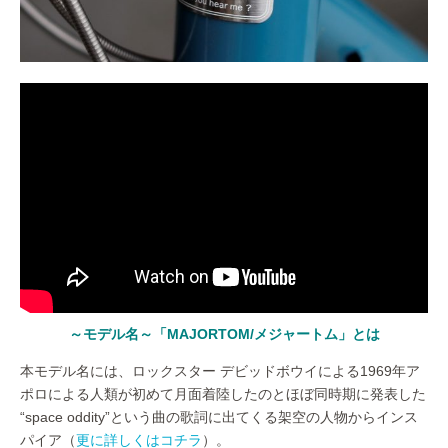
～モデル名～「MAJORTOM/メジャートム」とは
本モデル名には、ロックスター デビッドボウイによる1969年ア
ポロによる人類が初めて月面着陸したのとほぼ同時期に発表した
“space oddity”という曲の歌詞に出てくる架空の人物からインス
パイア（
更に詳しくはコチラ
）。