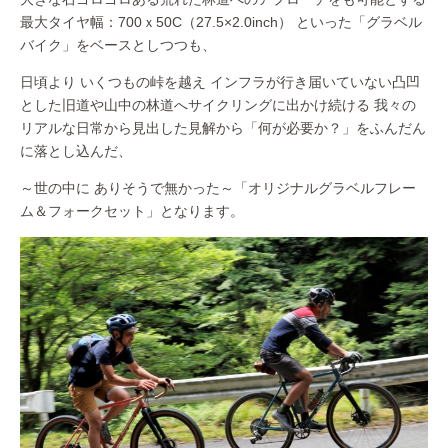
最大タイヤ幅：700ｘ50C（27.5×2.0inch） といった「グラベル
バイク」をベースとしつつも、
日頃より いくつもの峠を越え インフラが行き届いていない凸凹
とした旧道や山中の林道へサイクリングに出かけ続ける 我々の
リアルな日常から見出した見解から「何が必要か？」をふんだん
に落とし込んだ、
～世の中に ありそうで無かった～「オリジナルグラベルフレー
ム＆フォークセット」となります。