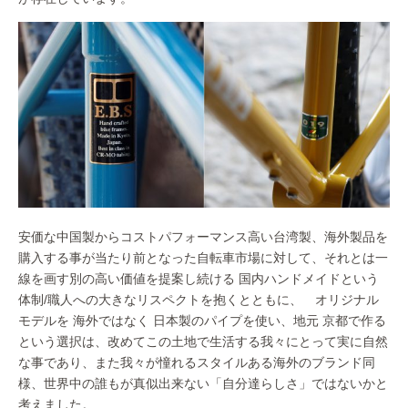
安価な中国製からコストパフォーマンス高い台湾製、海外製品を
購入する事が当たり前となった自転車市場に対して、それとは一
線を画す別の高い価値を提案し続ける 国内ハンドメイドという
体制/職人への大きなリスペクトを抱くとともに、 オリジナル
モデルを 海外ではなく 日本製のパイプを使い、地元 京都で作る
という選択は、改めてこの土地で生活する我々にとって実に自然
な事であり、また我々が憧れるスタイルある海外のブランド同
様、世界中の誰もが真似出来ない「自分達らしさ」ではないかと
考えました。