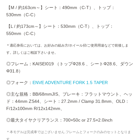
【M / 約163cm～】シート：490mm（C-T）、トップ：
530mm（C-C）
【L / 約173cm～】シート：530mm（C-T）、トップ：
550mm（C-C）
＊適応身長においては、お好みの組み方/ホイール径/ご使用用途などで前後しま
す。詳しくはご相談下さいませ。
◎フレーム：KAISEI019 （トップΦ28.6 、シートΦ28.6、ダウン
Φ31.8）
◎フォーク：
ENVE ADVENTURE FORK 1.5 TAPER
◎主な規格：BB/68mmJIS、ブレーキ：フラットマウント、ヘッ
ド：44mm ZS44、シート：27.2mm / Clamp 31.8mm、OLD：
F/12x100mm R/12x142mm、
◎最大タイヤクリアランス：700×50c or 27.5×2.0inch
＊本モデルは完成車ではございません.フレームとフォークのみのセットとなりま
す。