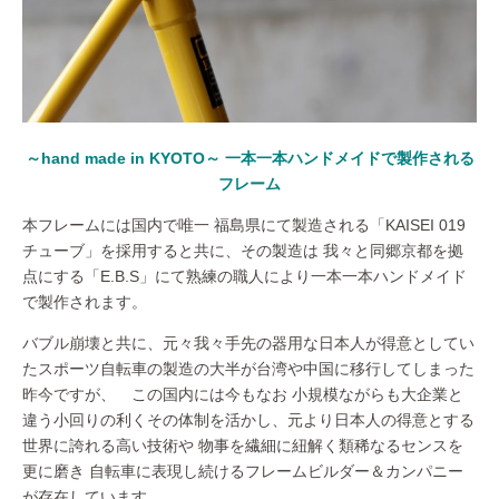
～hand made in KYOTO～ 一本一本ハンドメイドで製作される
フレーム
本フレームには国内で唯一 福島県にて製造される「KAISEI 019
チューブ」を採用すると共に、その製造は 我々と同郷京都を拠
点にする「E.B.S」にて熟練の職人により一本一本ハンドメイド
で製作されます。
バブル崩壊と共に、元々我々手先の器用な日本人が得意としてい
たスポーツ自転車の製造の大半が台湾や中国に移行してしまった
昨今ですが、 この国内には今もなお 小規模ながらも大企業と
違う小回りの利くその体制を活かし、元より日本人の得意とする
世界に誇れる高い技術や 物事を繊細に紐解く類稀なるセンスを
更に磨き 自転車に表現し続けるフレームビルダー＆カンパニー
が存在しています。