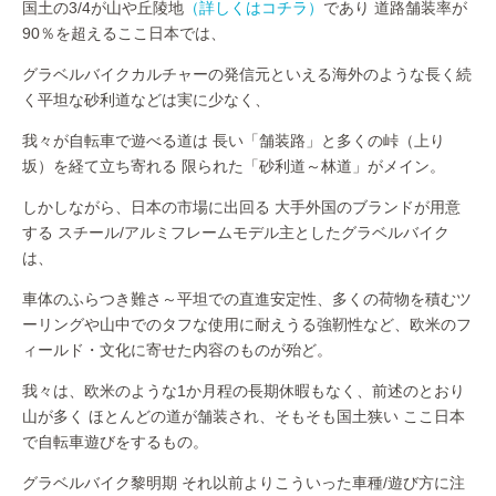
国土の3/4が山や丘陵地
（詳しくはコチラ）
であり 道路舗装率が
90％を超えるここ日本では、
グラベルバイクカルチャーの発信元といえる海外のような長く続
く平坦な砂利道などは実に少なく、
我々が自転車で遊べる道は 長い「舗装路」と多くの峠（上り
坂）を経て立ち寄れる 限られた「砂利道～林道」がメイン。
しかしながら、日本の市場に出回る 大手外国のブランドが用意
する スチール/アルミフレームモデル主としたグラベルバイク
は、
車体のふらつき難さ～平坦での直進安定性、多くの荷物を積むツ
ーリングや山中でのタフな使用に耐えうる強靭性など、欧米のフ
ィールド・文化に寄せた内容のものが殆ど。
我々は、欧米のような1か月程の長期休暇もなく、前述のとおり
山が多く ほとんどの道が舗装され、そもそも国土狭い ここ日本
で自転車遊びをするもの。
グラベルバイク黎明期 それ以前よりこういった車種/遊び方に注