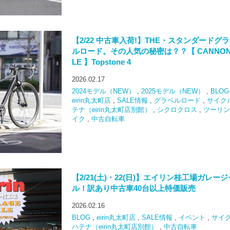
【2/22 中古車入荷!】THE・スタンダードグ
ルロード。その人気の秘密は？？【 CANNON
LE 】Topstone 4
2026.02.17
2024モデル（NEW）
,
2025モデル（NEW）
,
BLOG
eirin丸太町店
,
SALE情報
,
グラベルロード
,
サイク
テナ（eirin丸太町店別館）
,
シクロクロス
,
ツーリン
イク
,
中古自転車
【2/21(土)・22(日)】エイリン桂工場ガレー
ル！訳あり中古車40台以上特価販売
2026.02.16
BLOG
,
eirin丸太町店
,
SALE情報
,
イベント
,
サイ
ハテナ（eirin丸太町店別館）
,
中古自転車