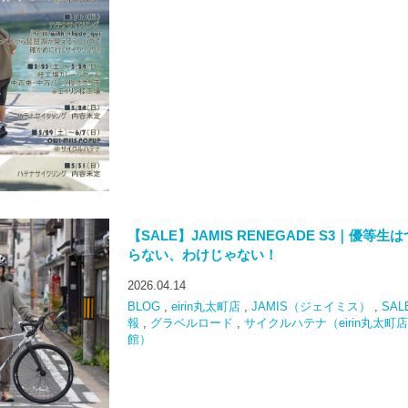
【SALE】JAMIS RENEGADE S3｜優等生
らない、わけじゃない！
2026.04.14
BLOG
,
eirin丸太町店
,
JAMIS（ジェイミス）
,
SAL
報
,
グラベルロード
,
サイクルハテナ（eirin丸太町
館）