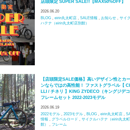
店頭限定 SUPER SALE!!【MAX50%OFF】
2026.06.20
BLOG
,
eirin丸太町店
,
SALE情報
,
お知らせ
,
サイ
ハテナ（eirin丸太町店別館）
【店頭限定SALE価格】高いデザイン性とカ
ンならではの高性能！ ファストグラベル【 CI
LLI / チネリ 】KING ZYDECO（キングジデ
フレームセット 2022-2023モデル
2026.06.19
2022モデル
,
2023モデル
,
BLOG
,
eirin丸太町店
,
S
情報
,
グラベルロード
,
サイクルハテナ（eirin丸太
館）
,
フレーム