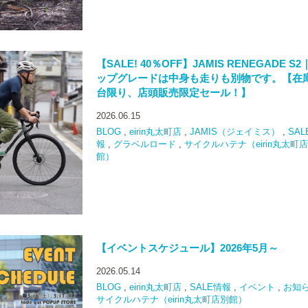
【SALE! 40％OFF】JAMIS RENEGADE S2
ップグレードは中身も走りも別物です。【在
台限り、店頭販売限定セール！】
2026.06.15
BLOG
,
eirin丸太町店
,
JAMIS（ジェイミス）
,
SAL
報
,
グラベルロード
,
サイクルハテナ（eirin丸太町
館）
【イベントスケジュール】2026年5月～
2026.05.14
BLOG
,
eirin丸太町店
,
SALE情報
,
イベント
,
お知
サイクルハテナ（eirin丸太町店別館）