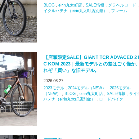
BLOG
,
eirin丸太町店
,
SALE情報
,
グラベルロード
イクルハテナ（eirin丸太町店別館）
,
フレーム
【店頭限定SALE】GIANT TCR ADVACED 2 
C KOM 2023｜最新モデルとの差はごく僅か
れぞ「買い」な旧モデル。
2026.06.27
2023モデル
,
2024モデル（NEW）
,
2025モデル
（NEW）
,
BLOG
,
eirin丸太町店
,
SALE情報
,
サイ
ハテナ（eirin丸太町店別館）
,
ロードバイク