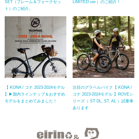
SET（フレーム＆フォークセッ
LIMITED ver.）のご紹介！
ト）のご紹介。
【 KONA / コナ 2023-2024モデル
注目のグラベルバイク【 KONA /
】▶国内ラインナップ＆おすすめ
コナ 2023-2024モデル 】ROVEシ
モデルをまとめてみました！
リーズ（ ST DL, ST, AL ）試乗車
あります