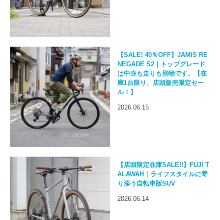
【SALE! 40％OFF】JAMIS RE
NEGADE S2｜トップグレード
は中身も走りも別物です。【在
庫1台限り、店頭販売限定セー
ル！】
2026.06.15
【店頭限定在庫SALE!!】FUJI T
ALAWAH｜ライフスタイルに寄
り添う自転車版SUV
2026.06.14