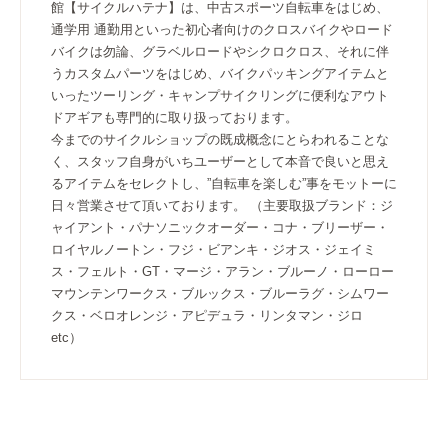
館【サイクルハテナ】は、中古スポーツ自転車をはじめ、
通学用 通勤用といった初心者向けのクロスバイクやロード
バイクは勿論、グラベルロードやシクロクロス、それに伴
うカスタムパーツをはじめ、バイクパッキングアイテムと
いったツーリング・キャンプサイクリングに便利なアウト
ドアギアも専門的に取り扱っております。
今までのサイクルショップの既成概念にとらわれることな
く、スタッフ自身がいちユーザーとして本音で良いと思え
るアイテムをセレクトし、”自転車を楽しむ”事をモットーに
日々営業させて頂いております。 （主要取扱ブランド：ジ
ャイアント・パナソニックオーダー・コナ・ブリーザー・
ロイヤルノートン・フジ・ビアンキ・ジオス・ジェイミ
ス・フェルト・GT・マージ・アラン・ブルーノ・ローロー
マウンテンワークス・ブルックス・ブルーラグ・シムワー
クス・ベロオレンジ・アピデュラ・リンタマン・ジロ
etc）