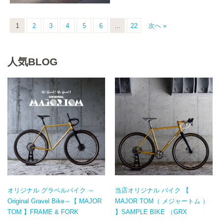
1
2
3
4
5
6
…
22
次へ »
人気BLOG
オリジナル グラベルバイク ～
当店オリジナル バイク 【
Original Gravel Bike～【 MAJOR
MAJOR TOM（ メジャートム ）
TOM 】FRAME & FORK
】SAMPLE BIKE （GRX