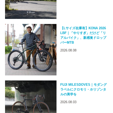
【Lサイズ在庫有】KONA 2026
LBF｜「やりすぎ」だけど「リ
アルバイク」、新感覚ドロップ
バーMTB
2026.08.08
FUJI MILESDOVES｜モダング
ラベルにクロモリ・ホリゾンタ
ルの美学を
2026.08.03