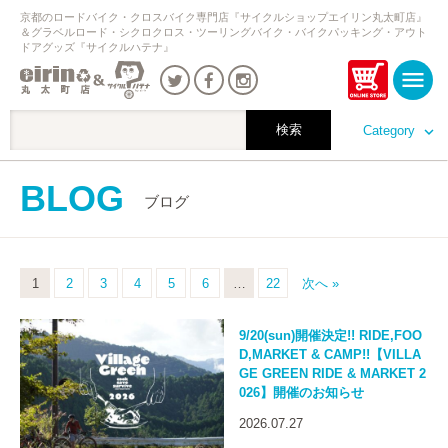
京都のロードバイク・クロスバイク専門店『サイクルショップエイリン丸太町店』
＆グラベルロード・シクロクロス・ツーリングバイク・バイクパッキング・アウト
ドアグッズ『サイクルハテナ』
Category
BLOG
ブログ
1
2
3
4
5
6
…
22
次へ »
9/20(sun)開催決定!! RIDE,FOO
D,MARKET & CAMP!!【VILLA
GE GREEN RIDE & MARKET 2
026】開催のお知らせ
2026.07.27