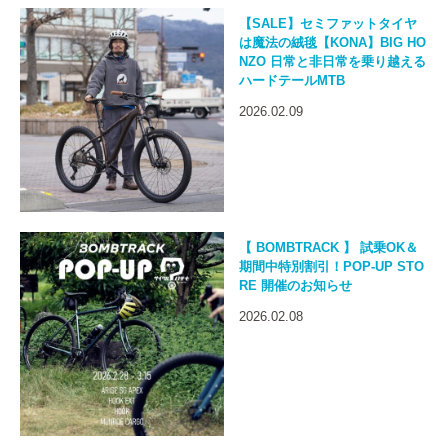
【SALE】セミファットタイヤ
は魔法の絨毯【KONA】BIG HO
NZO 日常と非日常を乗り越える
ハードテールMTB
2026.02.09
【 BOMBTRACK 】 試乗OK＆
期間中特別割引！POP-UP STO
RE 開催のお知らせ
2026.02.08