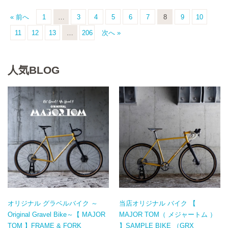
« 前へ
1
…
3
4
5
6
7
8
9
10
11
12
13
…
206
次へ »
人気BLOG
オリジナル グラベルバイク ～
当店オリジナル バイク 【
Original Gravel Bike～【 MAJOR
MAJOR TOM（ メジャートム ）
TOM 】FRAME & FORK
】SAMPLE BIKE （GRX