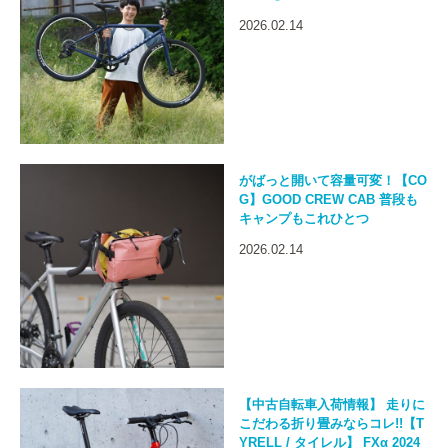
2026.02.14
がばっと開いて容量可変！【CO
G】GOOD CREW CAB 普段も
キャンプもこれひとつ
2026.02.14
【中古自転車入荷情報】 走りに
こだわる折り畳みならコレ!!【T
YRELL / タイレル】 FXα 2024