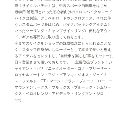
館【サイクルハテナ】は、中古スポーツ自転車をはじめ、
通学用 通勤用といった初心者向けのクロスバイクやロード
バイクは勿論、グラベルロードやシクロクロス、それに伴
うカスタムパーツをはじめ、バイクパッキングアイテムと
いったツーリング・キャンプサイクリングに便利なアウト
ドアギアも専門的に取り扱っております。
今までのサイクルショップの既成概念にとらわれることな
く、スタッフ自身がいちユーザーとして本音で良いと思え
るアイテムをセレクトし、”自転車を楽しむ”事をモットーに
日々営業させて頂いております。 （主要取扱ブランド：ジ
ャイアント・パナソニックオーダー・コナ・ブリーザー・
ロイヤルノートン・フジ・ビアンキ・ジオス・ジェイミ
ス・フェルト・GT・マージ・アラン・ブルーノ・ローロー
マウンテンワークス・ブルックス・ブルーラグ・シムワー
クス・ベロオレンジ・アピデュラ・リンタマン・ジロ
etc）