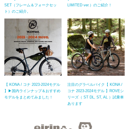
SET（フレーム＆フォークセッ
LIMITED ver.）のご紹介！
ト）のご紹介。
【 KONA / コナ 2023-2024モデル
注目のグラベルバイク【 KONA /
】▶国内ラインナップ＆おすすめ
コナ 2023-2024モデル 】ROVEシ
モデルをまとめてみました！
リーズ（ ST DL, ST, AL ）試乗車
あります