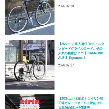
2026.02.20
【2/22 中古車入荷!】THE・スタ
ンダードグラベルロード。その
人気の秘密は？？【 CANNOND
ALE 】Topstone 4
2026.02.17
【2/21(土)・22(日)】エイリン桂
工場ガレージセール！訳あり中
古車40台以上特価販売