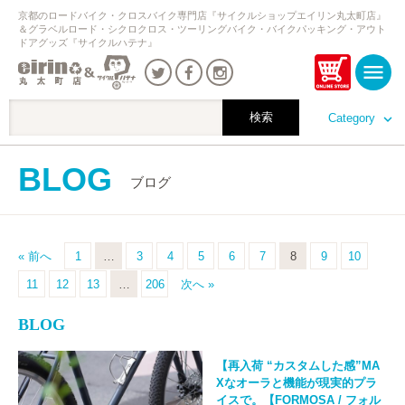
京都のロードバイク・クロスバイク専門店『サイクルショップエイリン丸太町店』
＆グラベルロード・シクロクロス・ツーリングバイク・バイクパッキング・アウト
ドアグッズ『サイクルハテナ』
Category
BLOG
ブログ
« 前へ
1
…
3
4
5
6
7
8
9
10
11
12
13
…
206
次へ »
BLOG
【再入荷 “カスタムした感”MA
Xなオーラと機能が現実的プラ
イスで。【FORMOSA / フォル