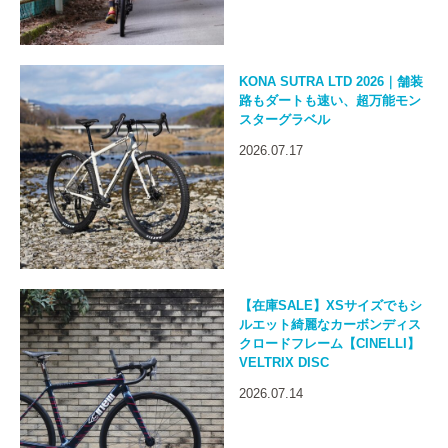
KONA SUTRA LTD 2026｜舗装
路もダートも速い、超万能モン
スターグラベル
2026.07.17
【在庫SALE】XSサイズでもシ
ルエット綺麗なカーボンディス
クロードフレーム【CINELLI】
VELTRIX DISC
2026.07.14