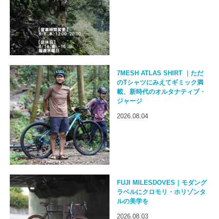
7MESH ATLAS SHIRT ｜ただ
のTシャツにみえてギミック満
載、新時代のオルタナティブ・
ジャージ
2026.08.04
FUJI MILESDOVES｜モダング
ラベルにクロモリ・ホリゾンタ
ルの美学を
2026.08.03