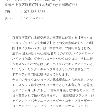
京都市上京区河原町通り丸太町上がる桝屋町367
TEL
075-585-5955
月〜日
12:00～20:00
京都市河原町丸太町交差点の南西角に位置する【サイクル
ショップエイリン丸太町店】とその交差点斜め向かいの別
館【サイクルハテナ】は、中古スポーツ自転車をはじめ、
通学用 通勤用といった初心者向けのクロスバイクやロード
バイクは勿論、グラベルロードやシクロクロス、それに伴
うカスタムパーツをはじめ、バイクパッキングアイテムと
いったツーリング・キャンプサイクリングに便利なアウト
ドアギアも専門的に取り扱っております。
今までのサイクルショップの既成概念にとらわれることな
く、スタッフ自身がいちユーザーとして本音で良いと思え
るアイテムをセレクトし、”自転車を楽しむ”事をモットーに
日々営業させて頂いております。 （主要取扱ブランド：ジ
ャイアント・パナソニックオーダー・コナ・ブリーザー・
ロイヤルノートン・フジ・ビアンキ・ジオス・ジェイミ