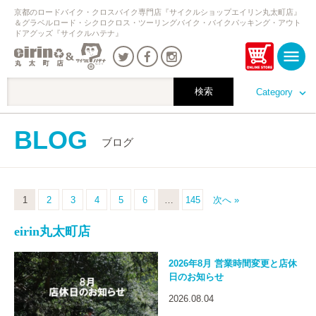
京都のロードバイク・クロスバイク専門店『サイクルショップエイリン丸太町店』
＆グラベルロード・シクロクロス・ツーリングバイク・バイクパッキング・アウト
ドアグッズ『サイクルハテナ』
Category
BLOG
ブログ
1
2
3
4
5
6
…
145
次へ »
eirin丸太町店
2026年8月 営業時間変更と店休
日のお知らせ
2026.08.04