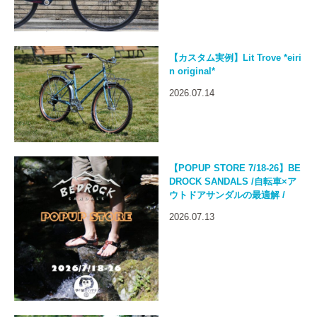
【カスタム実例】Lit Trove *eiri
n original*
2026.07.14
【POPUP STORE 7/18-26】BE
DROCK SANDALS /自転車×ア
ウトドアサンダルの最適解 /
2026.07.13