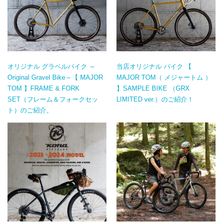
オリジナル グラベルバイク ～
当店オリジナル バイク 【
Original Gravel Bike～【 MAJOR
MAJOR TOM（ メジャートム ）
TOM 】FRAME & FORK
】SAMPLE BIKE （GRX
SET（フレーム＆フォークセッ
LIMITED ver.）のご紹介！
ト）のご紹介。