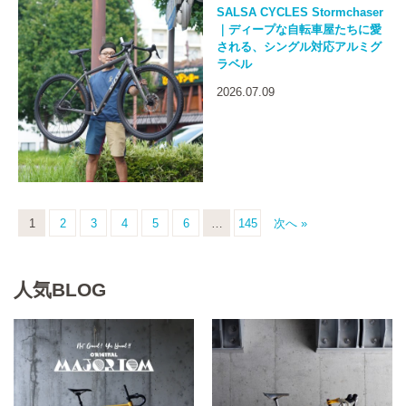
SALSA CYCLES Stormchaser
｜ディープな自転車屋たちに愛
される、シングル対応アルミグ
ラベル
2026.07.09
1
2
3
4
5
6
…
145
次へ »
人気BLOG