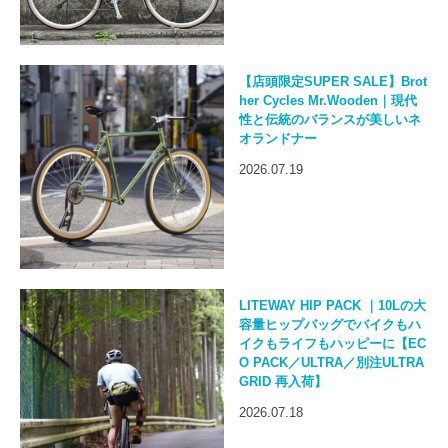
【店頭限定SUPER SALE】Brot
her Cycles Mr.Wooden｜現代
性と伝統のバランスが美しいネ
オランドナー
2026.07.19
LITEWAY HIP PACK ｜10Lの大
容量ヒップバッグでバイクもハ
イクもライフもハッピーに【EC
O PACK／ULTRA／別注ULTRA
GRID 再入荷】
2026.07.18