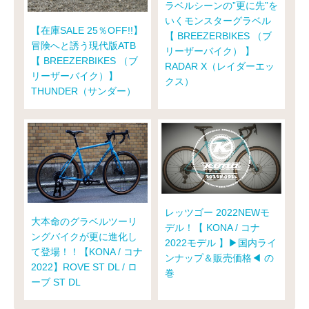
ラベルシーンの”更に先”を
いくモンスターグラベル
【在庫SALE 25％OFF!!】
【 BREEZERBIKES （ブ
冒険へと誘う現代版ATB
リーザーバイク） 】
【 BREEZERBIKES （ブ
RADAR X（レイダーエッ
リーザーバイク）】
クス）
THUNDER（サンダー）
レッツゴー 2022NEWモ
大本命のグラベルツーリ
デル！【 KONA / コナ
ングバイクが更に進化し
2022モデル 】▶国内ライ
て登場！！【KONA / コナ
ンナップ＆販売価格◀ の
2022】ROVE ST DL / ロ
巻
ーブ ST DL