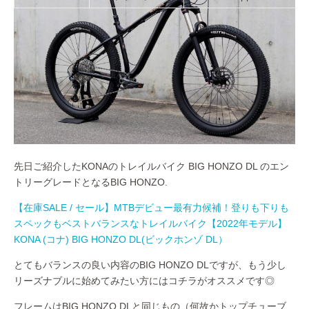
先日ご紹介したKONAのトレイルバイク BIG HONZO DL のエン
トリーグレードとなるBIG HONZO.
【在庫SALE / セール】MTBデビュー最有力候補！登りも下りも
スペックもベストバランスなトレイルバイク【2022年モデル】
KONA (コナ) BIG HONZO DL(ビックホンゾ DL）
とてもバランスの良い内容のBIG HONZO DLですが、もう少し
リーズナブルに始めてみたい方にはコチラがオススメです◎
フレームはBIG HONZO DLと同じもの（何故かトップチューブ