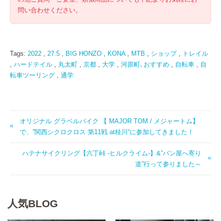
問い合わせください。
Tags:
2022
,
27.5
,
BIG HONZO
,
KONA
,
MTB
,
ショップ
,
トレイル
,
ハードテイル
,
丸太町
,
京都
,
大学
,
河原町､おすすめ
,
自転車
,
自
転車ツーリング
,
通学
オリジナル グラベルバイク 【 MAJOR TOM / メジャートム】
で、”関西シクロクロス 第11戦 at桂川”に参加してきました！
ハテナサイクリング【六丁峠 -ヒルクライム-】&”パン屋へ寄り
道”行って参りました～
人気BLOG