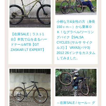
小柄な方&女性の方（身長
150ｃｍ～）から乗車Ｏ
Ｋ！なグラベル/ツーリン
【在庫SALE｜ラスト1
グバイク【SALSA
台】本気で山を走るハー
CYCLES (サルサ サイク
ドテールMTB【GT
ルズ) 】 VAYA3(バヤ3)
ZASKAR LT EXPERT】
2012 26インチをカスタム
してみました。
～在庫SALE / セール～ グ