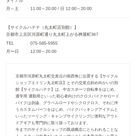
ダイアル
月～土
11:00～20:00 / 日 12:00～20:00
【サイクルハテナ（丸太町店別館）】
京都市上京区河原町通り丸太町上がる桝屋町367
TEL
075-585-5955
月〜日
12:00～20:00
京都市河原町丸太町交差点の南西角に位置する【サイクル
ショップエイリン丸太町店】とその交差点斜め向かいの別
館【サイクルハテナ】は、中古スポーツ自転車をはじめ、
通学用 通勤用といった初心者向けのクロスバイクやロード
バイクは勿論、グラベルロードやシクロクロス、それに伴
うカスタムパーツをはじめ、バイクパッキングアイテムと
いったツーリング・キャンプサイクリングに便利なアウト
ドアギアも専門的に取り扱っております。
今までのサイクルショップの既成概念にとらわれることな