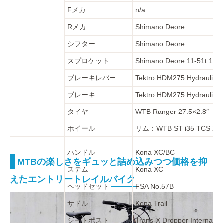
Fメカ
n/a
Rメカ
Shimano Deore
シフター
Shimano Deore
スプロケット
Shimano Deore 11-51t 11s
ブレーキレバー
Tektro HDM275 Hydraulic
ブレーキ
Tektro HDM275 Hydraulic
タイヤ
WTB Ranger 27.5×2.8″
ホイール
リム：WTB ST i35 TCS 2.0
ハンドル
Kona XC/BC
MTBの楽しさをギュッと詰め込みつつ価格を抑
ステム
Kona XC
えたエントリートレイルバイク
ヘッドセット
FSA No.57B
サドル
Kona Trail
シートポスト
Trans-X Dropper Internal 