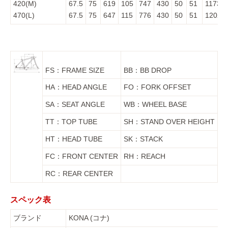
420(M)
67.5
75
619
105
747
430
50
51
1173
470(L)
67.5
75
647
115
776
430
50
51
1202
FS：FRAME SIZE
BB：BB DROP
HA：HEAD ANGLE
FO：FORK OFFSET
SA：SEAT ANGLE
WB：WHEEL BASE
TT：TOP TUBE
SH：STAND OVER HEIGHT
HT：HEAD TUBE
SK：STACK
FC：FRONT CENTER
RH：REACH
RC：REAR CENTER
スペック表
ブランド
KONA (コナ)