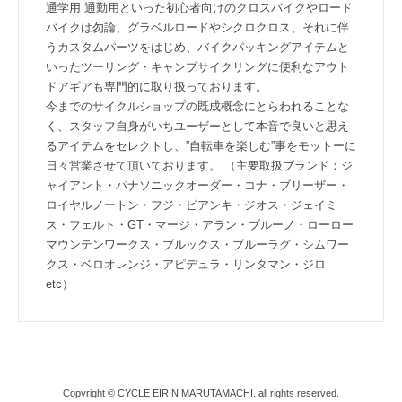
通学用 通勤用といった初心者向けのクロスバイクやロード
バイクは勿論、グラベルロードやシクロクロス、それに伴
うカスタムパーツをはじめ、バイクパッキングアイテムと
いったツーリング・キャンプサイクリングに便利なアウト
ドアギアも専門的に取り扱っております。
今までのサイクルショップの既成概念にとらわれることな
く、スタッフ自身がいちユーザーとして本音で良いと思え
るアイテムをセレクトし、”自転車を楽しむ”事をモットーに
日々営業させて頂いております。 （主要取扱ブランド：ジ
ャイアント・パナソニックオーダー・コナ・ブリーザー・
ロイヤルノートン・フジ・ビアンキ・ジオス・ジェイミ
ス・フェルト・GT・マージ・アラン・ブルーノ・ローロー
マウンテンワークス・ブルックス・ブルーラグ・シムワー
クス・ベロオレンジ・アピデュラ・リンタマン・ジロ
etc）
Copyright © CYCLE EIRIN MARUTAMACHI. all rights reserved.