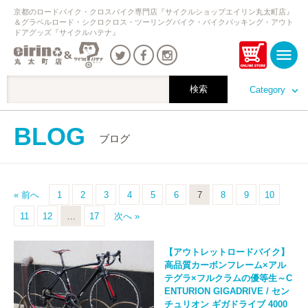
京都のロードバイク・クロスバイク専門店『サイクルショップエイリン丸太町店』
＆グラベルロード・シクロクロス・ツーリングバイク・バイクパッキング・アウト
ドアグッズ『サイクルハテナ』
Category
BLOG
ブログ
« 前へ
1
2
3
4
5
6
7
8
9
10
11
12
…
17
次へ »
【アウトレットロードバイク】
高品質カーボンフレーム×アル
テグラ×フルクラムの優等生～C
ENTURION GIGADRIVE / セン
チュリオン ギガドライブ 4000