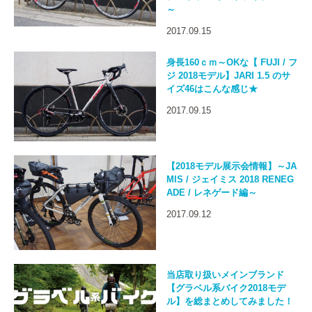
～
2017.09.15
身長160ｃｍ～OKな【 FUJI / フ
ジ 2018モデル】JARI 1.5 のサ
イズ46はこんな感じ★
2017.09.15
【2018モデル展示会情報】～JA
MIS / ジェイミス 2018 RENEG
ADE / レネゲード編～
2017.09.12
当店取り扱いメインブランド
【グラベル系バイク2018モデ
ル】を総まとめしてみました！