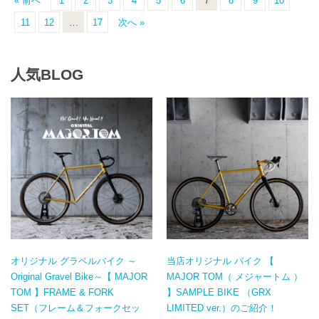
« 前へ
1
2
3
4
5
6
7
8
9
10
11
12
…
17
次へ »
人気BLOG
オリジナル グラベルバイク ～
当店オリジナル バイク 【
Original Gravel Bike～【 MAJOR
MAJOR TOM（ メジャートム ）
TOM 】FRAME & FORK
】SAMPLE BIKE （GRX
SET（フレーム＆フォークセッ
LIMITED ver.）のご紹介！