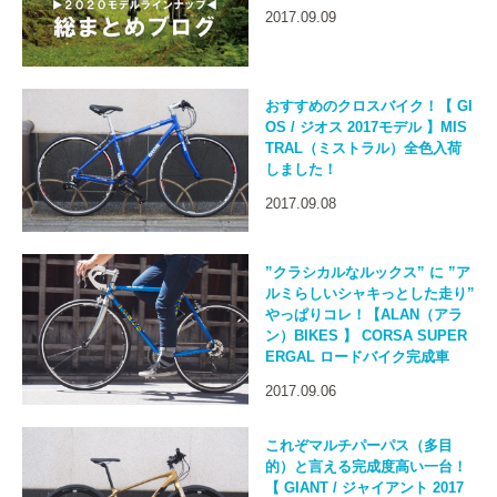
2017.09.09
おすすめのクロスバイク！【 GI
OS / ジオス 2017モデル 】MIS
TRAL（ミストラル）全色入荷
しました！
2017.09.08
”クラシカルなルックス” に ”ア
ルミらしいシャキっとした走り”
やっぱりコレ！【ALAN（アラ
ン）BIKES 】 CORSA SUPER
ERGAL ロードバイク完成車
2017.09.06
これぞマルチパーパス（多目
的）と言える完成度高い一台！
【 GIANT / ジャイアント 2017