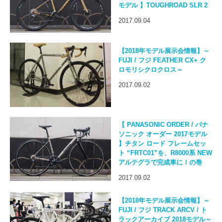
モデル 】TOUGHROAD SLR 2
2017.09.04
【2018年モデル展示会情報】～
FUJI / フジ FEATHER CX+ ク
ロモリシクロクロス～
2017.09.02
【 PANASONIC ORDER / パナ
ソニック オーダー 2017モデル
】チタン ロード フレームセッ
ト “FRTC01”を、R8000系 NEW
アルテグラで完成車に！の巻
2017.09.02
【2018年モデル展示会情報】～
FUJI / フジ TRACK ARCV / ト
ラックアーカイブ 2018モデル～