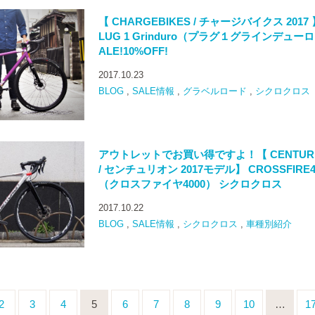
【 CHARGEBIKES / チャージバイクス 2017 
LUG 1 Grinduro（プラグ１グラインデュー
ALE!10%OFF!
2017.10.23
BLOG
,
SALE情報
,
グラベルロード
,
シクロクロス
アウトレットでお買い得ですよ！【 CENTUR
/ センチュリオン 2017モデル】 CROSSFIRE4
（クロスファイヤ4000） シクロクロス
2017.10.22
BLOG
,
SALE情報
,
シクロクロス
,
車種別紹介
2
3
4
5
6
7
8
9
10
…
1