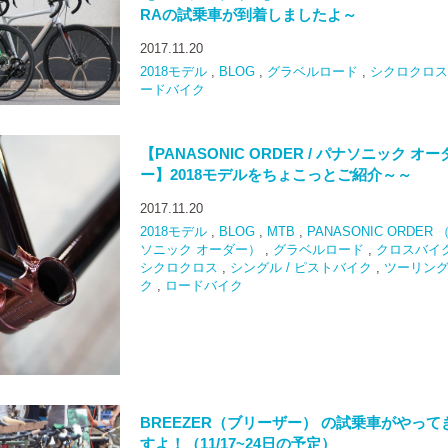
RAの試乗車が到着しましたよ～
2017.11.20
2018モデル
,
BLOG
,
グラベルロード
,
シクロクロス
ードバイク
【PANASONIC ORDER / パナソニック オー
ー】2018モデルをちょこっとご紹介～～
2017.11.20
2018モデル
,
BLOG
,
MTB
,
PANASONIC ORDER
ソニック オーダー）
,
グラベルロード
,
クロスバイ
シクロクロス
,
シングル / ピストバイク
,
ツーリン
ク
,
ロードバイク
BREEZER（ブリーザー） の試乗車がやって
すよ！（11/17~24日の予定）