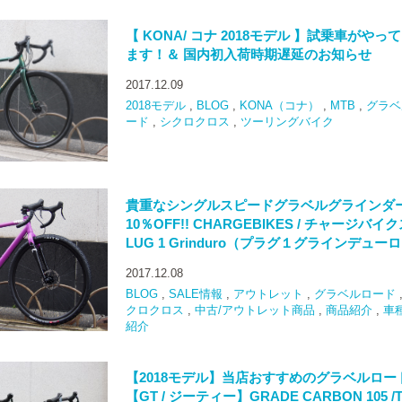
【 KONA/ コナ 2018モデル 】試乗車がやっ
ます！＆ 国内初入荷時期遅延のお知らせ
2017.12.09
2018モデル
,
BLOG
,
KONA（コナ）
,
MTB
,
グラベ
ード
,
シクロクロス
,
ツーリングバイク
貴重なシングルスピードグラベルグラインダ
10％OFF!! CHARGEBIKES / チャージバイク
LUG 1 Grinduro（プラグ１グラインデュー
2017.12.08
BLOG
,
SALE情報
,
アウトレット
,
グラベルロード
クロクロス
,
中古/アウトレット商品
,
商品紹介
,
車
紹介
【2018モデル】当店おすすめのグラベルロー
【GT / ジーティー】GRADE CARBON 105 /T