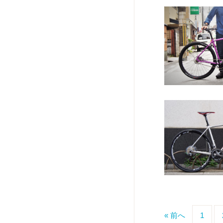
« 前へ
1