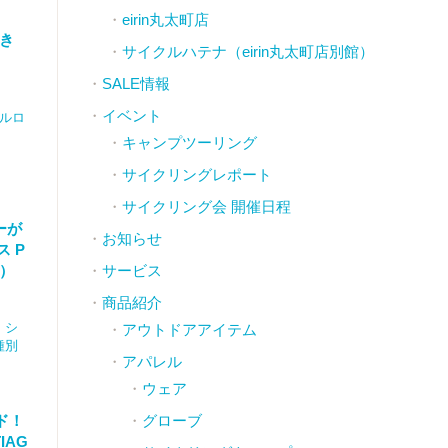
eirin丸太町店
てき
サイクルハテナ（eirin丸太町店別館）
SALE情報
イベント
ルロ
キャンプツーリング
サイクリングレポート
サイクリング会 開催日程
ーが
お知らせ
ス P
ロ）
サービス
商品紹介
,
シ
アウトドアアイテム
種別
アパレル
ウェア
グローブ
ド！
IAG