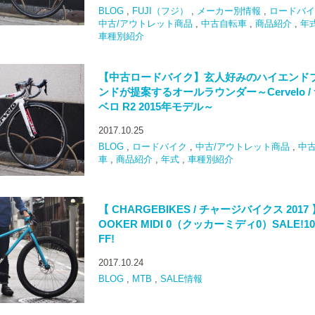
BLOG
,
FUJI（フジ）
,
メーカー別情報
,
ロードバイ
中古/アウトレット商品
,
中古自転車
,
商品紹介
,
年
車種別紹介
【中古ロードバイク】玄人好みのハイエンド
ンドが提案するオールラウンダー～Cervelo /
ベロ R2 2015年モデル～
2017.10.25
BLOG
,
ロードバイク
,
中古/アウトレット商品
,
中
車
,
商品紹介
,
年式
,
車種別紹介
【 CHARGEBIKES / チャージバイクス 2017
OOKER MIDI 0（クッカーミディ0）SALE!1
FF!
2017.10.24
BLOG
,
MTB
,
SALE情報