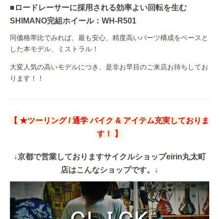
■ロードレーサーに採用される効率よい回転を生む
SHIMANO完組ホイール：WH-R501
同価格帯比でみれば、最も安心、精度高いパーツ構成をベースと
した本モデル、ミストラル！
大変人気の高いモデルにつき、是非お早目のご来店お待ちしてお
ります！！
【 ★ツーリング / 通学 バイク & アイテム充実しておりま
す！ 】
↓京都で営業しておりますサイクルショップeirin丸太町
店はこんなショップです。↓