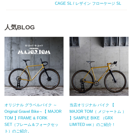
CAGE SL / レザイン フローケージ SL
人気BLOG
オリジナル グラベルバイク ～
当店オリジナル バイク 【
Original Gravel Bike～【 MAJOR
MAJOR TOM（ メジャートム ）
TOM 】FRAME & FORK
】SAMPLE BIKE （GRX
SET（フレーム＆フォークセッ
LIMITED ver.）のご紹介！
ト）のご紹介。