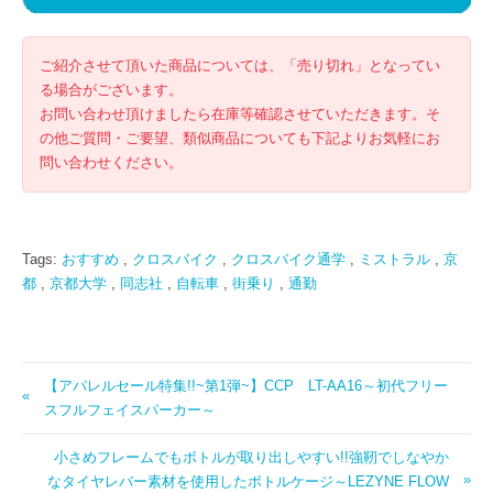
ご紹介させて頂いた商品については、「売り切れ」となってい
る場合がございます。
お問い合わせ頂けましたら在庫等確認させていただきます。そ
の他ご質問・ご要望、類似商品についても下記よりお気軽にお
問い合わせください。
Tags:
おすすめ
,
クロスバイク
,
クロスバイク通学
,
ミストラル
,
京
都
,
京都大学
,
同志社
,
自転車
,
街乗り
,
通勤
【アパレルセール特集!!~第1弾~】CCP LT-AA16～初代フリー
スフルフェイスパーカー～
小さめフレームでもボトルが取り出しやすい!!強靭でしなやか
なタイヤレバー素材を使用したボトルケージ～LEZYNE FLOW