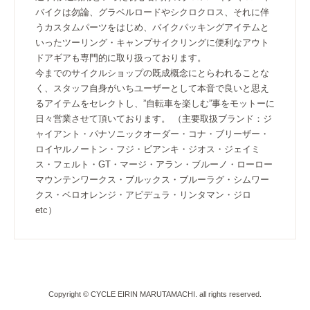
バイクは勿論、グラベルロードやシクロクロス、それに伴
うカスタムパーツをはじめ、バイクパッキングアイテムと
いったツーリング・キャンプサイクリングに便利なアウト
ドアギアも専門的に取り扱っております。
今までのサイクルショップの既成概念にとらわれることな
く、スタッフ自身がいちユーザーとして本音で良いと思え
るアイテムをセレクトし、”自転車を楽しむ”事をモットーに
日々営業させて頂いております。 （主要取扱ブランド：ジ
ャイアント・パナソニックオーダー・コナ・ブリーザー・
ロイヤルノートン・フジ・ビアンキ・ジオス・ジェイミ
ス・フェルト・GT・マージ・アラン・ブルーノ・ローロー
マウンテンワークス・ブルックス・ブルーラグ・シムワー
クス・ベロオレンジ・アピデュラ・リンタマン・ジロ
etc）
Copyright © CYCLE EIRIN MARUTAMACHI. all rights reserved.