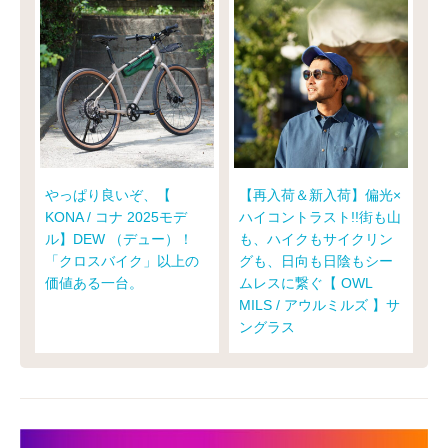
やっぱり良いぞ、【
【再入荷＆新入荷】偏光×
KONA / コナ 2025モデ
ハイコントラスト!!街も山
ル】DEW （デュー）！
も、ハイクもサイクリン
「クロスバイク」以上の
グも、日向も日陰もシー
価値ある一台。
ムレスに繋ぐ【 OWL
MILS / アウルミルズ 】サ
ングラス