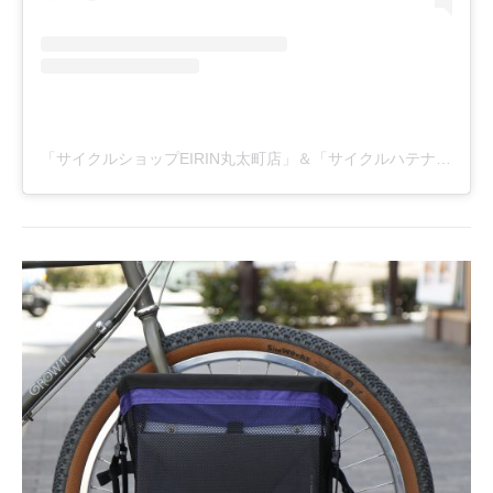
「サイクルショップEIRIN丸太町店」＆「サイクルハテナ」(@eirinmaru)がシェアした投稿