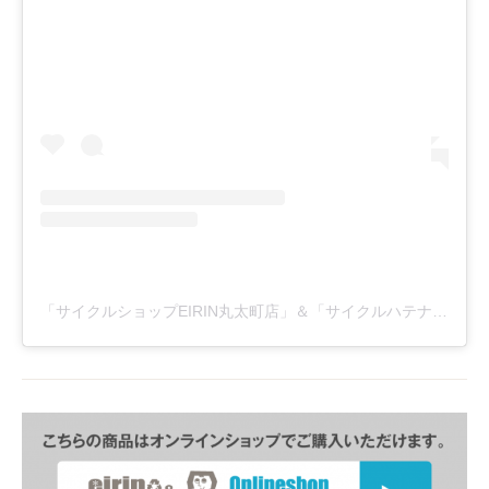
「サイクルショップEIRIN丸太町店」＆「サイクルハテナ」(@eirinmaru)がシェアした投稿