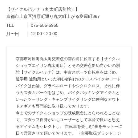
【サイクルハテナ（丸太町店別館）】
京都市上京区河原町通り丸太町上がる桝屋町367
TEL
075-585-5955
月〜日
12:00～20:00
京都市河原町丸太町交差点の南西角に位置する【サイクル
ショップエイリン丸太町店】とその交差点斜め向かいの別
館【サイクルハテナ】は、中古スポーツ自転車をはじめ、
通学用 通勤用といった初心者向けのクロスバイクやロード
バイクは勿論、グラベルロードやシクロクロス、それに伴
うカスタムパーツをはじめ、バイクパッキングアイテムと
いったツーリング・キャンプサイクリングに便利なアウト
ドアギアも専門的に取り扱っております。
今までのサイクルショップの既成概念にとらわれることな
く、スタッフ自身がいちユーザーとして本音で良いと思え
るアイテムをセレクトし、”自転車を楽しむ”事をモットーに
日々営業させて頂いております。 （主要取扱ブランド：ジ