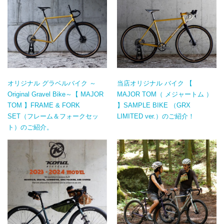
オリジナル グラベルバイク ～
当店オリジナル バイク 【
Original Gravel Bike～【 MAJOR
MAJOR TOM（ メジャートム ）
TOM 】FRAME & FORK
】SAMPLE BIKE （GRX
SET（フレーム＆フォークセッ
LIMITED ver.）のご紹介！
ト）のご紹介。