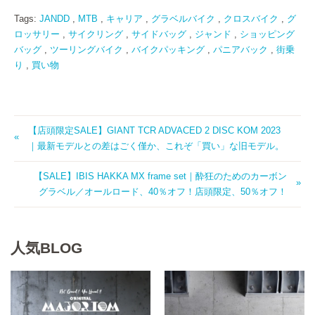
Tags:
JANDD
,
MTB
,
キャリア
,
グラベルバイク
,
クロスバイク
,
グ
ロッサリー
,
サイクリング
,
サイドバッグ
,
ジャンド
,
ショッピング
バッグ
,
ツーリングバイク
,
バイクパッキング
,
パニアバック
,
街乗
り
,
買い物
【店頭限定SALE】GIANT TCR ADVACED 2 DISC KOM 2023
｜最新モデルとの差はごく僅か、これぞ「買い」な旧モデル。
【SALE】IBIS HAKKA MX frame set｜酔狂のためのカーボン
グラベル／オールロード、40％オフ！店頭限定、50％オフ！
人気BLOG