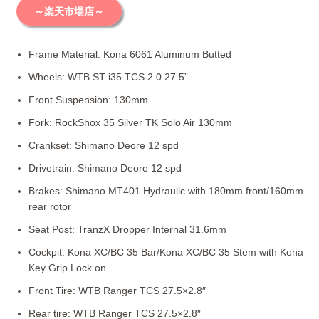
～楽天市場店～
Frame Material: Kona 6061 Aluminum Butted
Wheels: WTB ST i35 TCS 2.0 27.5”
Front Suspension: 130mm
Fork: RockShox 35 Silver TK Solo Air 130mm
Crankset: Shimano Deore 12 spd
Drivetrain: Shimano Deore 12 spd
Brakes: Shimano MT401 Hydraulic with 180mm front/160mm
rear rotor
Seat Post: TranzX Dropper Internal 31.6mm
Cockpit: Kona XC/BC 35 Bar/Kona XC/BC 35 Stem with Kona
Key Grip Lock on
Front Tire: WTB Ranger TCS 27.5×2.8″
Rear tire: WTB Ranger TCS 27.5×2.8″