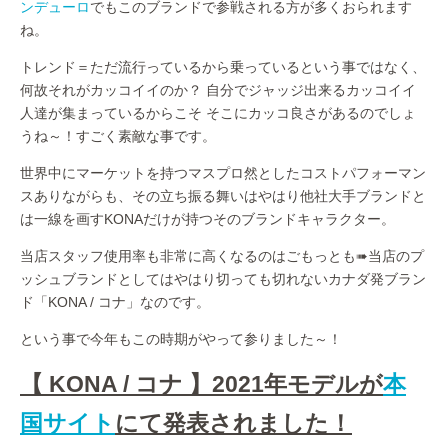
ンデューロ
でもこのブランドで参戦される方が多くおられます
ね。
トレンド＝ただ流行っているから乗っているという事ではなく、
何故それがカッコイイのか？ 自分でジャッジ出来るカッコイイ
人達が集まっているからこそ そこにカッコ良さがあるのでしょ
うね～！すごく素敵な事です。
世界中にマーケットを持つマスプロ然としたコストパフォーマン
スありながらも、その立ち振る舞いはやはり他社大手ブランドと
は一線を画すKONAだけが持つそのブランドキャラクター。
当店スタッフ使用率も非常に高くなるのはごもっとも➠当店のプ
ッシュブランドとしてはやはり切っても切れないカナダ発ブラン
ド「KONA / コナ」なのです。
という事で今年もこの時期がやって参りました～！
【 KONA / コナ 】2021
年モデルが
本
国サイト
にて発表されました！