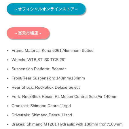
～オフィシャルオンラインストア～
～楽天市場店～
Frame Material: Kona 6061 Aluminum Butted
Wheels: WTB ST i30 TCS 29”
Suspension Platform: Beamer
Front/Rear Suspension: 140mm/134mm
Rear Shock: RockShox Deluxe Select
Fork: RockShox Recon RL Motion Control Solo Air 140mm
Crankset: Shimano Deore 11spd
Drivetrain: Shimano Deore 11spd
Brakes: Shimano MT201 Hydraulic with 180mm front/160mm