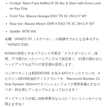
Cockpit: Race Face Aeffect R 35 Bar & Stem with Kona Lock-
on Key Grip
Front Tire: Maxxis Assegai EXO TR 3C 29×2.5″ WT
Rear tire: Maxxis Minion DHR II EXO TR 3C 29×2.4″ WT
Saddle: WTB Volt
名機「HONZO ST（スチール）」の後継モデルとなる本モデル
「HONZO ESD」
KONAの得意とするリアエンド可変式「スライダーエンド」採
用。77.5度のたったシートアングルで反応良く、63度の寝かせた
ヘッドアングルは下りの安定感を提供します。
コンポーネントは新型DEORE ＆SLX &XTのミックスコンポ、4
ピストンDEORE油圧ディスクブレーキ、Marzocchi Bomber Z1
Grip Damper 150mmサスペンションフォーク標準装備とかなり
ツボ・的を得たアッセンブルとなっております！
マッドマックスが仮に自転車乗るならコレ！というメッセージも
萌えますね！