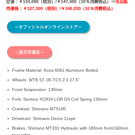
定価：￥134,000（税別）/￥147,400（10％消費税込）⇒
当店販
売価格：￥127,300（税別）/￥140,030（10％消費税込）
～オフィシャルオンラインストア～
～楽天市場店～
Frame Material: Kona 6061 Aluminum Butted
Wheels: WTB ST i35 TCS 2.0 27.5”
Front Suspension: 130mm
Fork: Suntour XCR34 LOR DS Coil Spring 130mm
Crankset: Shimano MT5100
Drivetrain: Shimano Deore 11spd
Brakes: Shimano MT201 Hydraulic with 180mm front/160mm
rear rotor