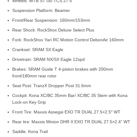
Wheels: WTB ST i30 TCS 27.5”
Suspension Platform: Beamer
Front/Rear Suspension: 160mm/153mm
Rear Shock: RockShox Deluxe Select Plus
Fork: RockShox Yari RC Motion Control DebonAir 160mm
Crankset: SRAM SX Eagle
Drivetrain: SRAM NX/SX Eagle 12spd
Brakes: SRAM Guide T 4-piston brakes with 200mm
front/180mm rear rotor
Seat Post: TranzX Dropper Post 31.6mm
Cockpit: Kona XC/BC 35mm Bar/ XC/BC 35 Stem with Kona
Lock-on Key Grip
Front Tire: Maxxis Assegai EXO TR DUAL 27.5×2.5″ WT
Rear tire: Maxxis Minion DHR II EXO TR DUAL 27.5×2.4” WT
Saddle: Kona Trail