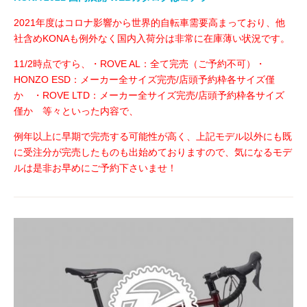
2021年度はコロナ影響から世界的自転車需要高まっており、他
社含めKONAも例外なく国内入荷分は非常に在庫薄い状況です。
11/2時点ですら、・ROVE AL：全て完売（ご予約不可）・
HONZO ESD：メーカー全サイズ完売/店頭予約枠各サイズ僅
か ・ROVE LTD：メーカー全サイズ完売/店頭予約枠各サイズ
僅か 等々といった内容で、
例年以上に早期で完売する可能性が高く、上記モデル以外にも既
に受注分が完売したものも出始めておりますので、
気になるモデ
ルは是非お早めにご予約下さいませ！