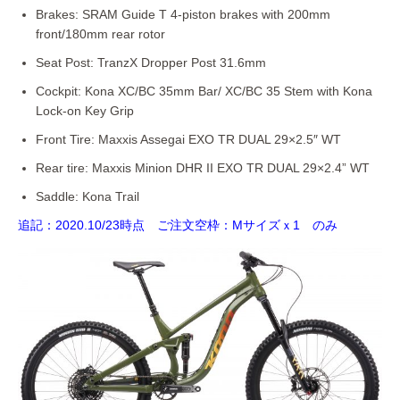
Brakes: SRAM Guide T 4-piston brakes with 200mm
front/180mm rear rotor
Seat Post: TranzX Dropper Post 31.6mm
Cockpit: Kona XC/BC 35mm Bar/ XC/BC 35 Stem with Kona
Lock-on Key Grip
Front Tire: Maxxis Assegai EXO TR DUAL 29×2.5″ WT
Rear tire: Maxxis Minion DHR II EXO TR DUAL 29×2.4” WT
Saddle: Kona Trail
追記：2020.10/23時点 ご注文空枠：Mサイズｘ1 のみ