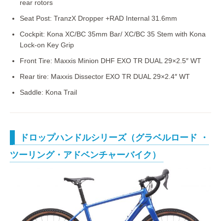
rear rotors
Seat Post: TranzX Dropper +RAD Internal 31.6mm
Cockpit: Kona XC/BC 35mm Bar/ XC/BC 35 Stem with Kona
Lock-on Key Grip
Front Tire: Maxxis Minion DHF EXO TR DUAL 29×2.5″ WT
Rear tire: Maxxis Dissector EXO TR DUAL 29×2.4″ WT
Saddle: Kona Trail
ドロップハンドルシリーズ（グラベルロード ・
ツーリング・アドベンチャーバイク）