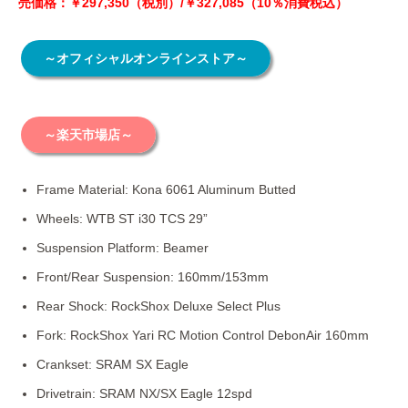
売価格：￥297,350（税別）/￥327,085（10％消費税込）
～オフィシャルオンラインストア～
～楽天市場店～
Frame Material: Kona 6061 Aluminum Butted
Wheels: WTB ST i30 TCS 29”
Suspension Platform: Beamer
Front/Rear Suspension: 160mm/153mm
Rear Shock: RockShox Deluxe Select Plus
Fork: RockShox Yari RC Motion Control DebonAir 160mm
Crankset: SRAM SX Eagle
Drivetrain: SRAM NX/SX Eagle 12spd