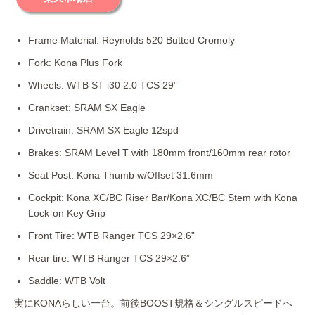
Frame Material: Reynolds 520 Butted Cromoly
Fork: Kona Plus Fork
Wheels: WTB ST i30 2.0 TCS 29”
Crankset: SRAM SX Eagle
Drivetrain: SRAM SX Eagle 12spd
Brakes: SRAM Level T with 180mm front/160mm rear rotor
Seat Post: Kona Thumb w/Offset 31.6mm
Cockpit: Kona XC/BC Riser Bar/Kona XC/BC Stem with Kona
Lock-on Key Grip
Front Tire: WTB Ranger TCS 29×2.6”
Rear tire: WTB Ranger TCS 29×2.6”
Saddle: WTB Volt
実にKONAらしい一台。前後BOOST規格＆シングルスピードへ