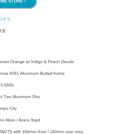
NE STORE～
コチラ
目安
et Orange w/ Indigo & Peach Decals
 Kona 6061 Aluminum Butted frame
23 650b
ct Two Aluminum Disc
empo City
no Alivio / Acera 9spd
DM275 with 160mm front / 160mm rear rotor