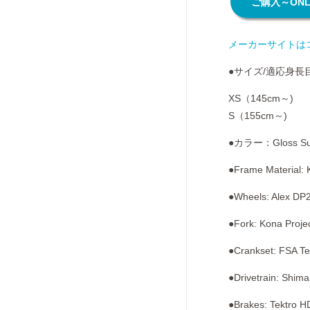
ご購入～ONLI
メーカーサイトは
●サイズ/適応身長
XS（145cm～)
S（155cm～)
●カラー：Gloss Suns
●Frame Material:
●Wheels: Alex DP
●Fork: Kona Proje
●Crankset: FSA T
●Drivetrain: Shima
●Brakes: Tektro H