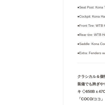
●Seat Post: Kona 
●Cockpit: Kona Ha
●Front Tire: WTB 
●Rear tire: WTB H
●Saddle: Kona C
●Extra: Fenders w
クラシカル＆個
装備でも跨ぎや
キ ◇650Bｘ
「COCO/ココ」