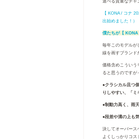
選べる貴重なチャ
【 KONA / コ
出始めました！）
僕たちが【 KONA
毎年このモデルが
線を画すブランド
価格含めこういう
ると思うのですが
●クラシカル且つ
りしやすい、「ミ
●制動力高く、雨
●段差や溝の上も気
決してオーバース
よくしっかりコス