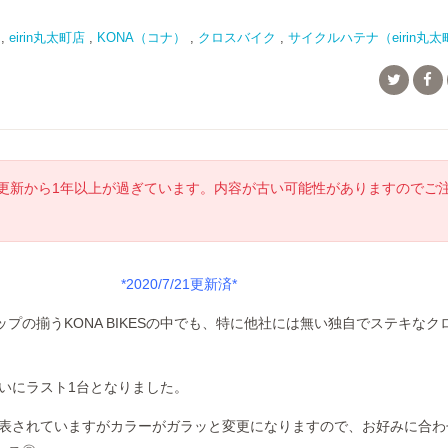
,
eirin丸太町店
,
KONA（コナ）
,
クロスバイク
,
サイクルハテナ（eirin丸太
更新から1年以上が過ぎています。内容が古い可能性がありますのでご
*2020/7/21更新済*
プの揃うKONA BIKESの中でも、特に他社には無い独自でステキなク
ついにラスト1台となりました。
も発表されていますがカラーがガラッと変更になりますので、お好みに合わ