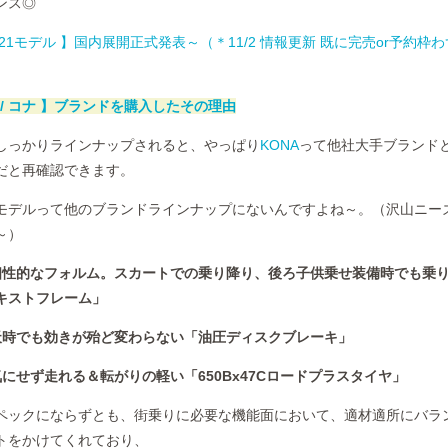
ンス◎
ナ 2021モデル 】国内展開正式発表～（＊11/2 情報更新 既に完売or予約枠
 / コナ 】ブランドを購入したその理由
しっかりラインナップされると、やっぱり
KONA
って他社大手ブランド
だと再確認できます。
モデルって他のブランドラインナップにないんですよね～。（沢山ニー
～）
個性的なフォルム。スカートでの乗り降り、後ろ子供乗せ装備時でも乗
キストフレーム」
天時でも効きが殆ど変わらない「油圧ディスクブレーキ」
にせず走れる＆転がりの軽い「650Bx47Cロードプラスタイヤ」
ペックにならずとも、街乗りに必要な機能面において、適材適所にバラ
トをかけてくれており、