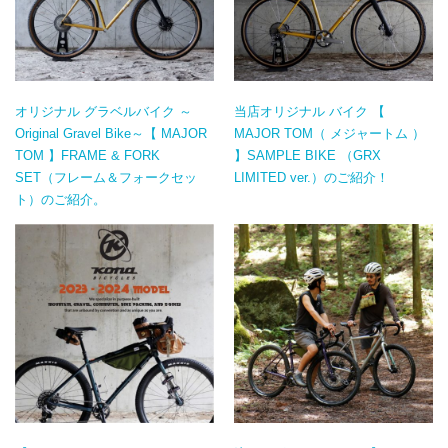
オリジナル グラベルバイク ～
当店オリジナル バイク 【
Original Gravel Bike～【 MAJOR
MAJOR TOM（ メジャートム ）
TOM 】FRAME & FORK
】SAMPLE BIKE （GRX
SET（フレーム＆フォークセッ
LIMITED ver.）のご紹介！
ト）のご紹介。