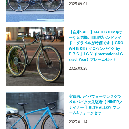
2025.09.01
【在庫SALE】MAJORTOMキラ
ーな兄弟機。EBS製ハンドメイ
ド・グラベルが特価です【 GRO
WN BIKE / グロウンバイク by
E.B.S 】I.G.Y（International G
ravel Year）フレームセット
2025.03.28
実戦的ハイパフォーマンスグラ
ベルバイクの先駆者【 NINER／
ナイナー 】RLT9 ALLOY フレ
ーム&フォークセット
2025.01.14