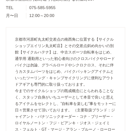
TEL
075-585-5955
月〜日
12:00～20:00
京都市河原町丸太町交差点の南西角に位置する【サイクル
ショップエイリン丸太町店】とその交差点斜め向かいの別
館【サイクルハテナ】は、中古スポーツ自転車をはじめ、
通学用 通勤用といった初心者向けのクロスバイクやロード
バイクは勿論、グラベルロードやシクロクロス、それに伴
うカスタムパーツをはじめ、バイクパッキングアイテムと
いったツーリング・キャンプサイクリングに便利なアウト
ドアギアも専門的に取り扱っております。
今までのサイクルショップの既成概念にとらわれることな
く、スタッフ自身がいちユーザーとして本音で良いと思え
るアイテムをセレクトし、”自転車を楽しむ”事をモットーに
日々営業させて頂いております。 （主要取扱ブランド：ジ
ャイアント・パナソニックオーダー・コナ・ブリーザー・
ロイヤルノートン・フジ・ビアンキ・ジオス・ジェイミ
ス・フェルト・GT・マージ・アラン・ブルーノ・ローロー