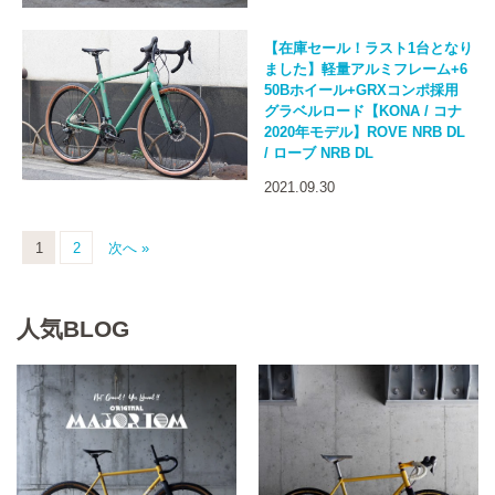
【在庫セール！ラスト1台となり
ました】軽量アルミフレーム+6
50Bホイール+GRXコンポ採用
グラベルロード【KONA / コナ
2020年モデル】ROVE NRB DL
/ ローブ NRB DL
2021.09.30
1
2
次へ »
人気BLOG