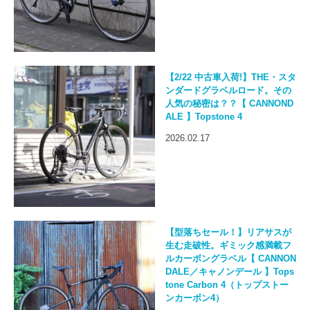
【2/22 中古車入荷!】THE・スタ
ンダードグラベルロード。その
人気の秘密は？？【 CANNOND
ALE 】Topstone 4
2026.02.17
【型落ちセール！】リアサスが
生む走破性。ギミック感満載フ
ルカーボングラベル【 CANNON
DALE／キャノンデール 】Tops
tone Carbon 4（トップストー
ンカーボン4）