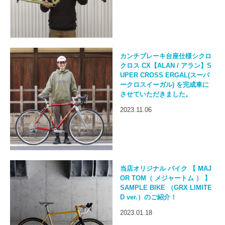
カンチブレーキ台座仕様シクロ
クロス CX【ALAN / アラン】S
UPER CROSS ERGAL(スーパ
ークロスイーガル) を完成車に
させていただきました。
2023.11.06
当店オリジナル バイク 【 MAJ
OR TOM（ メジャートム ） 】
SAMPLE BIKE （GRX LIMITE
D ver.）のご紹介！
2023.01.18