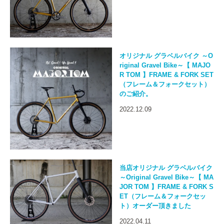
オリジナル グラベルバイク ～O
riginal Gravel Bike～【 MAJO
R TOM 】FRAME & FORK SET
（フレーム＆フォークセット）
のご紹介。
2022.12.09
当店オリジナル グラベルバイク
～Original Gravel Bike～【 MA
JOR TOM 】FRAME & FORK S
ET（フレーム＆フォークセッ
ト）オーダー頂きました
2022.04.11