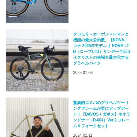
クロモリ＋カーボン＝ロマンと
機能の最大公約数。【KONA /
コナ 2025年モデル 】ROVE LT
D（ローブLTD）サンデー半日サ
イクリストの幸福を最大化する
グラベルバイク
2025.01.06
驚異的コスパのグラベルツーリ
ングフレームが更にアップデー
ト！【DAVOS / ダボス】ネオラ
ンドナー（D-604）Ver.2 フレー
ム＆フォークセット
2024.01.11