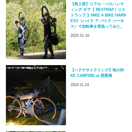
【再入荷】リアル・パスハンテ
ィング ギア【 RESTRAP / リス
トラップ 】HIKE A BIKE HARN
ESS（ハイク ア バイク ハーネ
ス）で自転車を背負ってみた。
2025.01.16
【ハテナサイクリング】秋のBI
KE CAMPING at 琵琶湖
2024.11.24