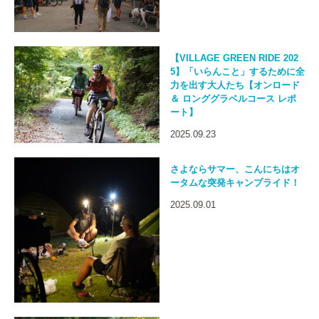
【VILLAGE GREEN RIDE 202
5】「いらんこと」するために全
力を出す大人たち【オンロード
＆ ロンググラベルコース レポ
ート】
2025.09.23
さよならサマー、こんにちはオ
ータムな突発キャンプライド！
2025.09.01