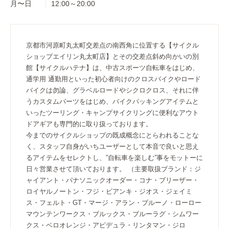
月〜日
12:00～20:00
京都市河原町丸太町交差点の南西角に位置する【サイクル
ショップエイリン丸太町店】とその交差点斜め向かいの別
館【サイクルハテナ】は、中古スポーツ自転車をはじめ、
通学用 通勤用といった初心者向けのクロスバイクやロード
バイクは勿論、グラベルロードやシクロクロス、それに伴
うカスタムパーツをはじめ、バイクパッキングアイテムと
いったツーリング・キャンプサイクリングに便利なアウト
ドアギアも専門的に取り扱っております。
今までのサイクルショップの既成概念にとらわれることな
く、スタッフ自身がいちユーザーとして本音で良いと思え
るアイテムをセレクトし、”自転車を楽しむ”事をモットーに
日々営業させて頂いております。 （主要取扱ブランド：ジ
ャイアント・パナソニックオーダー・コナ・ブリーザー・
ロイヤルノートン・フジ・ビアンキ・ジオス・ジェイミ
ス・フェルト・GT・マージ・アラン・ブルーノ・ローロー
マウンテンワークス・ブルックス・ブルーラグ・シムワー
クス・ベロオレンジ・アピデュラ・リンタマン・ジロ