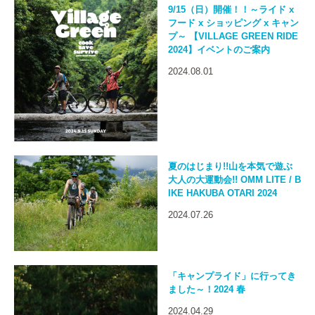
9/15（日）開催！！～ライド x
フード x ショッピング x キャン
プ～ 【VILLAGE GREEN RIDE
2024】イベントのご案内
2024.08.01
夏のはじまり!!山を本気で遊ぶ
大人の大運動会!! OMM LITE / B
IKE HAKUBA OTARI 2024
2024.07.26
「キャンプライド」に行ってき
ました～！2024 春
2024.04.29