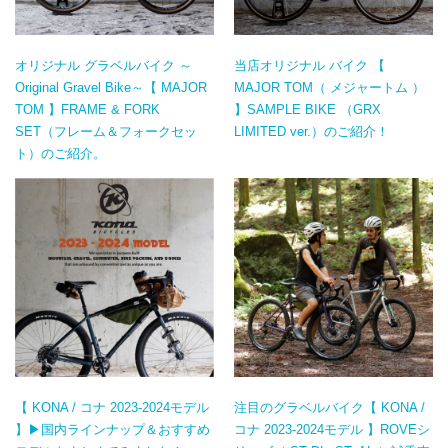
オリジナル グラベルバイク ～
当店オリジナル バイク 【
Original Gravel Bike～【 MAJOR
MAJOR TOM（ メジャートム ）
TOM 】FRAME & FORK
】SAMPLE BIKE （GRX
SET（フレーム＆フォークセッ
LIMITED ver.）のご紹介！
ト）のご紹介。
【 KONA / コナ 2023-2024モデル
注目のグラベルバイク【 KONA /
】▶国内ラインナップ＆おすすめ
コナ 2023-2024モデル 】ROVEシ