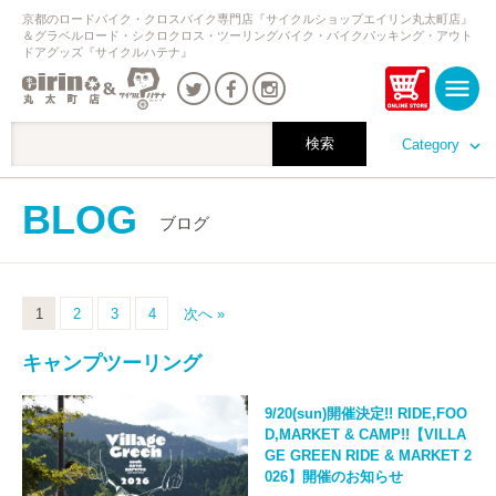
京都のロードバイク・クロスバイク専門店『サイクルショップエイリン丸太町店』
＆グラベルロード・シクロクロス・ツーリングバイク・バイクパッキング・アウト
ドアグッズ『サイクルハテナ』
Category
BLOG
ブログ
1
2
3
4
次へ »
キャンプツーリング
9/20(sun)開催決定!! RIDE,FOO
D,MARKET & CAMP!!【VILLA
GE GREEN RIDE & MARKET 2
026】開催のお知らせ