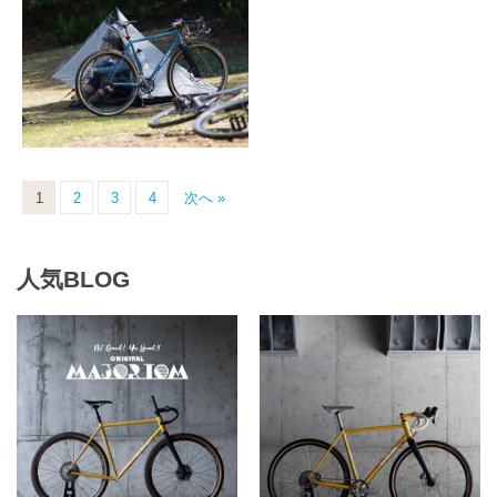
1
2
3
4
次へ »
人気BLOG