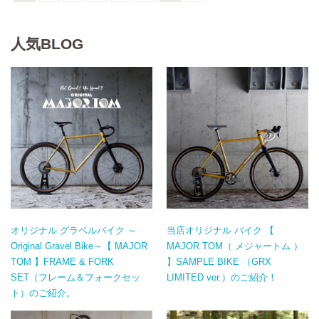
人気BLOG
オリジナル グラベルバイク ～
当店オリジナル バイク 【
Original Gravel Bike～【 MAJOR
MAJOR TOM（ メジャートム ）
TOM 】FRAME & FORK
】SAMPLE BIKE （GRX
SET（フレーム＆フォークセッ
LIMITED ver.）のご紹介！
ト）のご紹介。