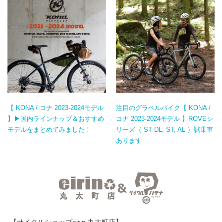
【 KONA / コナ 2023-2024モデル
注目のグラベルバイク【 KONA /
】▶国内ラインナップ＆おすすめ
コナ 2023-2024モデル 】ROVEシ
モデルをまとめてみました！
リーズ（ ST DL, ST, AL ）試乗車
あります
【サイクルショップeirin 丸太町店】