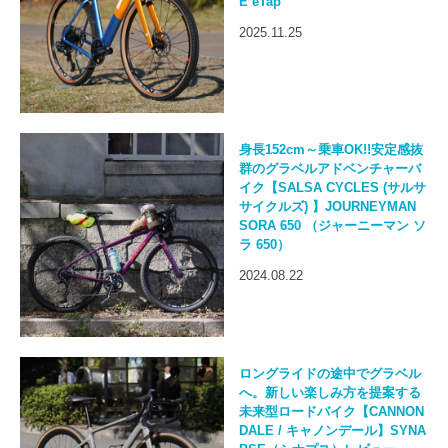
E eTap
2025.11.25
身長152cm～乗車OK!!安定感抜
群のグラベルアドベンチャーバ
イク【SALSA CYCLES (サルサ
サイクルズ) 】JOURNEYMAN
SORA 650 （ジャーニーマン ソ
ラ 650）
2024.08.22
ロングライドの途中でグラベル
へ。新しい楽しみ方を提案する
未来型ロードバイク【CANNON
DALE / キャノンデール】SYNA