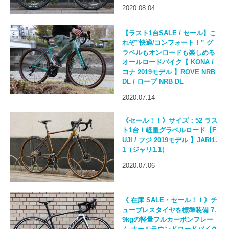
2020.08.04
【ラスト1台SALE / セール】こ
れぞ”快適/コンフォート！” グ
ラベルもオンロードも楽しめる
オールロードバイク【 KONA /
コナ 2019モデル 】ROVE NRB
DL / ローブ NRB DL
2020.07.14
《セール！！》サイズ：52 ラス
ト1台！軽量グラベルロード【F
UJI / フジ 2019モデル 】JARI1.
1（ジャリ1.1）
2020.07.06
《 在庫 SALE・セール！！》チ
ューブレスタイヤを標準装備 7.
9kgの軽量フルカーボンフレー