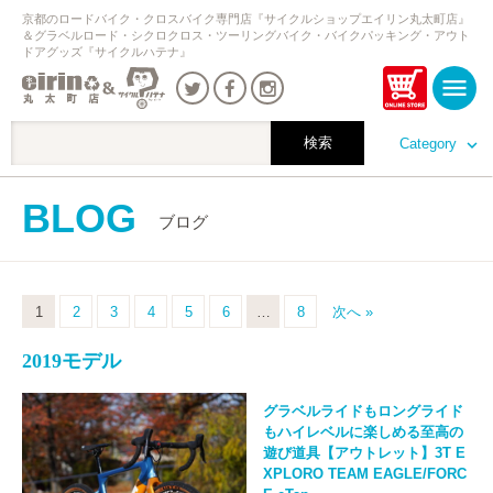
京都のロードバイク・クロスバイク専門店『サイクルショップエイリン丸太町店』
＆グラベルロード・シクロクロス・ツーリングバイク・バイクパッキング・アウト
ドアグッズ『サイクルハテナ』
Category
BLOG
ブログ
1
2
3
4
5
6
…
8
次へ »
2019モデル
グラベルライドもロングライド
もハイレベルに楽しめる至高の
遊び道具【アウトレット】3T E
XPLORO TEAM EAGLE/FORC