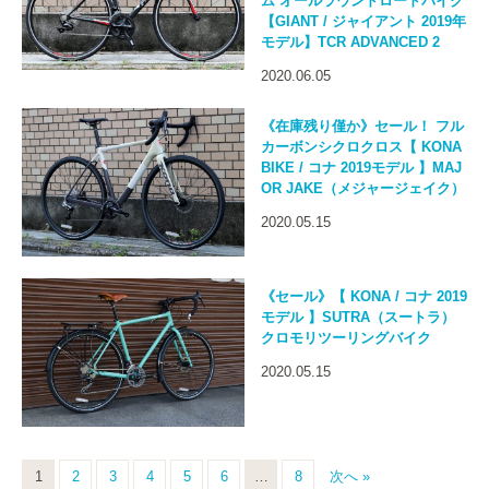
ム オールラウンドロードバイク
【GIANT / ジャイアント 2019年
モデル】TCR ADVANCED 2
2020.06.05
《在庫残り僅か》セール！ フル
カーボンシクロクロス【 KONA
BIKE / コナ 2019モデル 】MAJ
OR JAKE（メジャージェイク）
2020.05.15
《セール》【 KONA / コナ 2019
モデル 】SUTRA（スートラ）
クロモリツーリングバイク
2020.05.15
1
2
3
4
5
6
…
8
次へ »