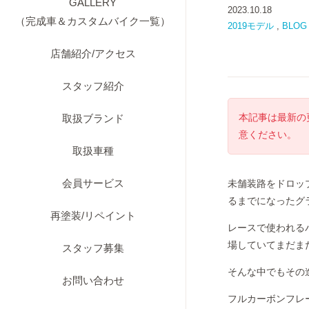
GALLERY
2023.10.18
（完成車＆カスタムバイク一覧）
2019モデル
,
BLOG
店舗紹介/アクセス
スタッフ紹介
本記事は最新の
取扱ブランド
意ください。
取扱車種
会員サービス
未舗装路をドロッ
るまでになったグ
再塗装/リペイント
レースで使われる
場していてまだま
スタッフ募集
そんな中でもその進化の
お問い合わせ
フルカーボンフレ