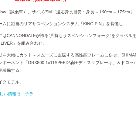
 Yellow（試乗車）、サイズ/SM（適応身長目安：身長 –
160cm
–
175cm）
ムに独自のリアサスペンションシステム「KING PIN」を装備し、
はCANNONDALEが誇る”片持ちサスペンションフォーク”をグラベル
OLIVER」を組み合わせ。
動を大幅にカット～スムーズに走破する高性能フレームに併せ、SHIMA
ポーネント「GRX800 1x11SPEED/油圧ディスクブレーキ」＆ドロッ
準装備する、
イクモデル。
詳しい情報はコチラ