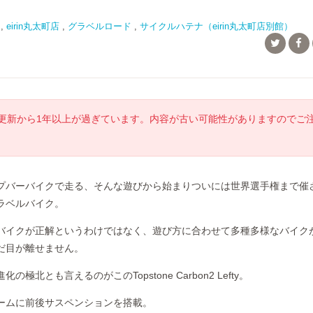
,
eirin丸太町店
,
グラベルロード
,
サイクルハテナ（eirin丸太町店別館）
更新から1年以上が過ぎています。内容が古い可能性がありますのでご
プバーバイクで走る、そんな遊びから始まりついには世界選手権まで催
ラベルバイク。
バイクが正解というわけではなく、遊び方に合わせて多種多様なバイク
だ目が離せません。
極北とも言えるのがこのTopstone Carbon2 Lefty。
ームに前後サスペンションを搭載。