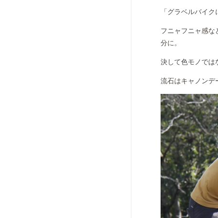
「グラベルバイク
フニャフニャ感な
分に。
決して色モノでは
流石はキャノンデ