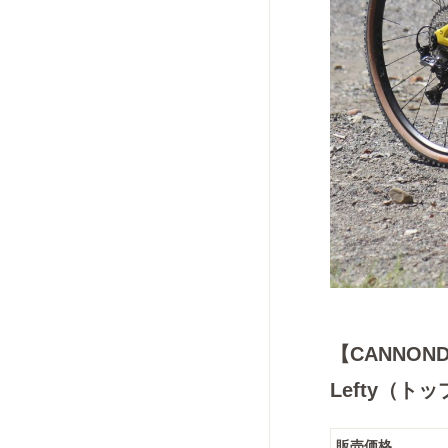
【CANNOND
Lefty（ト
販売価格