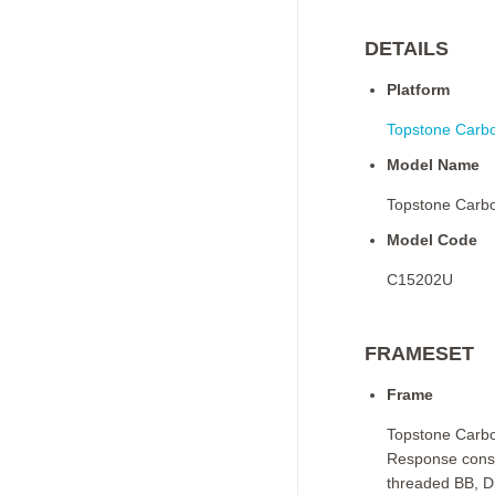
DETAILS
Platform
Topstone Carb
Model Name
Topstone Carbo
Model Code
C15202U
FRAMESET
Frame
Topstone Carbo
Response const
threaded BB, Di