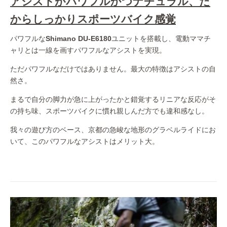
アシストがパワフルかつナチュラル、だ
からしっかりスポーツバイク感覚
パワフルな
Shimano DU-E6180
ユニットを搭載し、電動ママチ
ャリとは一線を画すパワフルなアシストを実現。
ただパワフルなだけではありません。最大の特徴はアシストの自
然さ。
まるで自分の脚力が急に上がったかと錯覚するリニアな反応がそ
の持ち味、スポーツバイクに慣れ親しんだ方でも違和感なし。
我々の遊び方のベース、京都の急峻な地形のグラベルライドにお
いて、このパワフルなアシストはメリット大。