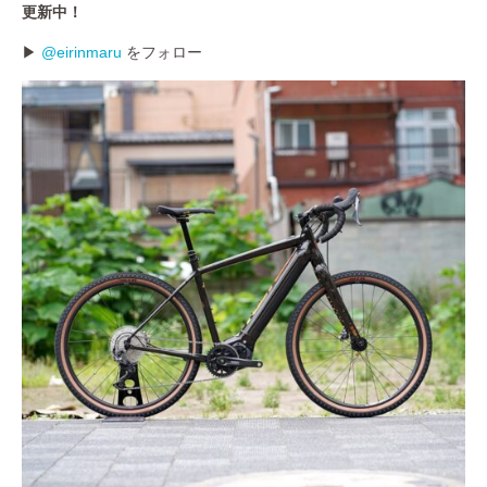
更新中！
▶
@eirinmaru
をフォロー