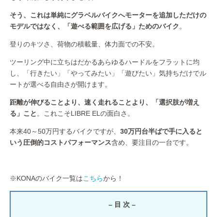
そう、これは単純にグラベルバイクへモーターを追加しただけの
モデルではなく、「遊べる範囲を広げる」ためのバイク
。
登りのキツさ、荷物の積載量、体力面での不安。
ツーリング中に立ちはだかるあらゆるハードルをフラットに均
し、「行きたい」「やってみたい」「遊びたい」気持ちだけでル
ートが選べる自由さが開けます。
距離が伸びることより、速く走れることより、「選択肢が増え
る」こと
。これこそLIBRE ELの面白さ。
本来40～50万円するバイクですが、
30万円台半ばで手に入ると
いう圧倒的コストパフォーマンス
含め、要注目の一台です。
※KONAのバイク一覧は
こちら
から！
– 目 次 –