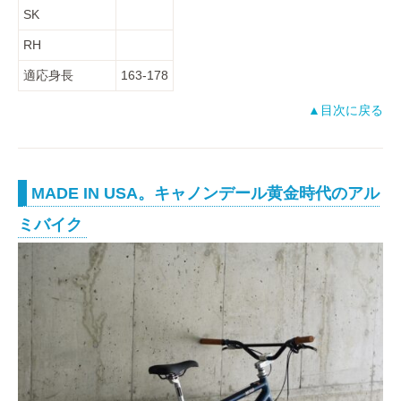
SK
RH
適応身長
163-178
▲目次に戻る
MADE IN USA。キャノンデール黄金時代のアル
ミバイク