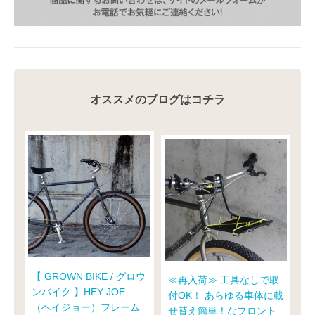
オススメのブログはコチラ
【 GROWN BIKE / グロウ
≪再入荷≫ 工具なしで取
ンバイク 】HEY JOE
付OK！ あらゆる車体に載
（ヘイジョー）フレーム
せ替え簡単！なフロント