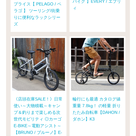
バイク 】EVERY / エブリ
プライス【 PELAGO / ペ
ィ
ラゴ 】 ツーリング/街乗
りに便利なラックシリー
ズ
《店頭在庫SALE！》日常
輪行にも最適 カタログ値
使い～大物積載～キャン
重量 7.8kg！ の軽量 折り
プ＆釣りまで楽しめる次
たたみ自転車【DAHON /
世代モビリティ ◎カーゴ
ダホン】K3
E-BIKE～電動アシスト～
【BRUNO / ブルーノ】E-