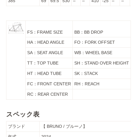
385
69
69.5
530
–
–
410
-25
–
–
–
FS：FRAME SIZE
BB：BB DROP
HA：HEAD ANGLE
FO：FORK OFFSET
SA：SEAT ANGLE
WB：WHEEL BASE
TT：TOP TUBE
SH：STAND OVER HEIGHT
HT：HEAD TUBE
SK：STACK
FC：FRONT CENTER
RH：REACH
RC：REAR CENTER
スペック表
ブランド
【 BRUNO / ブルーノ】
年式
2024