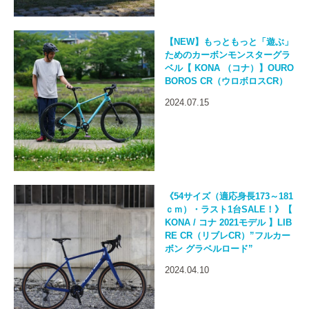
【NEW】もっともっと「遊ぶ」
ためのカーボンモンスターグラ
ベル【 KONA （コナ）】OURO
BOROS CR（ウロボロスCR）
2024.07.15
《54サイズ（適応身長173～181
ｃｍ）・ラスト1台SALE！》【
KONA / コナ 2021モデル 】LIB
RE CR（リブレCR）”フルカー
ボン グラベルロード”
2024.04.10