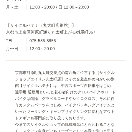
月～土
11:00～20:00 / 日 12:00～20:00
【サイクルハテナ（丸太町店別館）】
京都市上京区河原町通り丸太町上がる桝屋町367
TEL
075-585-5955
月〜日
12:00～20:00
京都市河原町丸太町交差点の南西角に位置する【サイクル
ショップエイリン丸太町店】とその交差点斜め向かいの別
館【サイクルハテナ】は、中古スポーツ自転車をはじめ、
通学用 通勤用といった初心者向けのクロスバイクやロード
バイクは勿論、グラベルロードやシクロクロス、それに伴
うカスタムパーツをはじめ、バイクパッキングアイテムと
いったツーリング・キャンプサイクリングに便利なアウト
ドアギアも専門的に取り扱っております。
今までのサイクルショップの既成概念にとらわれることな
く、スタッフ自身がいちユーザーとして本音で良いと思え