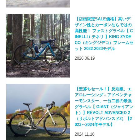
【店頭限定SALE価格】高いデ
ザイン性とカーボンならではの
高性能！ ファストグラベル【 C
INELLI / チネリ 】KING ZYDE
CO（キングジデコ）フレームセ
ット 2022-2023モデル
2026.06.19
【型落ちセール！】反則級。エ
アロレーシング⇔アドベンチャ
ーモンスター、一台二役の最強
グラベル【 GIANT（ジャイアン
ト）】REVOLT ADVANCED 2
（リボルトアドバンスド2）【2
023～2024年モデル】
2024.11.18