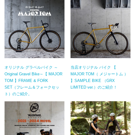
オリジナル グラベルバイク ～
当店オリジナル バイク 【
Original Gravel Bike～【 MAJOR
MAJOR TOM（ メジャートム ）
TOM 】FRAME & FORK
】SAMPLE BIKE （GRX
SET（フレーム＆フォークセッ
LIMITED ver.）のご紹介！
ト）のご紹介。