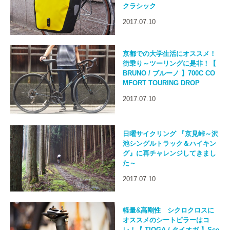
クラシック
2017.07.10
京都での大学生活にオススメ！
街乗り～ツーリングに是非！【
BRUNO / ブルーノ 】700C CO
MFORT TOURING DROP
2017.07.10
日曜サイクリング 『京見峠～沢
池シングルトラック＆ハイキン
グ』に再チャレンジしてきまし
た～
2017.07.10
軽量&高剛性 シクロクロスに
オススメのシートピラーはコ
レ！【 TIOGA / タイオガ 】Sce