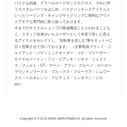
バイクは勿論、グラベルロードやシクロクロス、それに伴
うカスタムパーツをはじめ、バイクパッキングアイテムと
いったツーリング・キャンプサイクリングに便利なアウト
ドアギアも専門的に取り扱っております。
今までのサイクルショップの既成概念にとらわれることな
く、スタッフ自身がいちユーザーとして本音で良いと思え
るアイテムをセレクトし、”自転車を楽しむ”事をモットーに
日々営業させて頂いております。 （主要取扱ブランド：ジ
ャイアント・パナソニックオーダー・コナ・ブリーザー・
ロイヤルノートン・フジ・ビアンキ・ジオス・ジェイミ
ス・フェルト・GT・マージ・アラン・ブルーノ・ローロー
マウンテンワークス・ブルックス・ブルーラグ・シムワー
クス・ベロオレンジ・アピデュラ・リンタマン・ジロ
etc）
Copyright © CYCLE EIRIN MARUTAMACHI. all rights reserved.