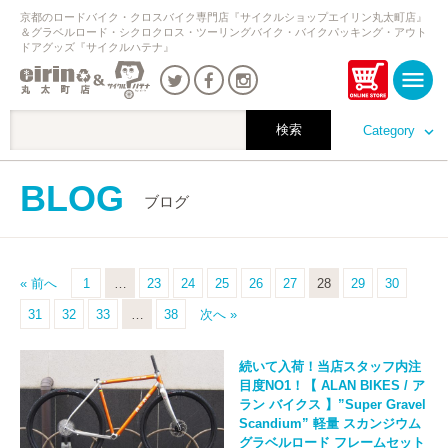
京都のロードバイク・クロスバイク専門店『サイクルショップエイリン丸太町店』
＆グラベルロード・シクロクロス・ツーリングバイク・バイクパッキング・アウト
ドアグッズ『サイクルハテナ』
Category
BLOG
ブログ
« 前へ
1
…
23
24
25
26
27
28
29
30
31
32
33
…
38
次へ »
続いて入荷！当店スタッフ内注
目度NO1！【 ALAN BIKES / ア
ラン バイクス 】”Super Gravel
Scandium” 軽量 スカンジウム
グラベルロード フレームセット