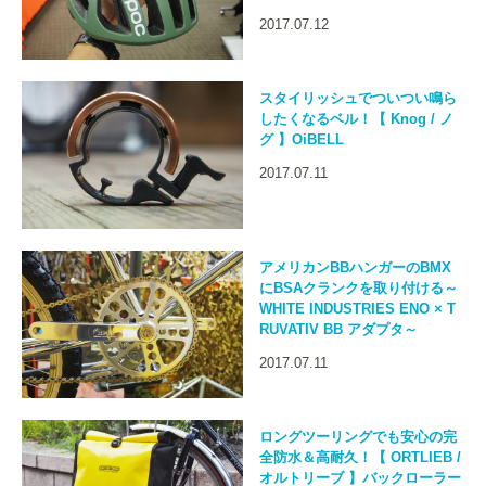
2017.07.12
スタイリッシュでついつい鳴ら
したくなるベル！【 Knog / ノ
グ 】OiBELL
2017.07.11
アメリカンBBハンガーのBMX
にBSAクランクを取り付ける～
WHITE INDUSTRIES ENO × T
RUVATIV BB アダプタ～
2017.07.11
ロングツーリングでも安心の完
全防水＆高耐久！【 ORTLIEB /
オルトリーブ 】バックローラー