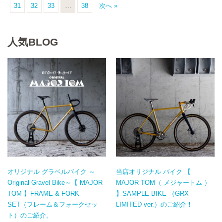
31
32
33
…
38
次へ »
人気BLOG
オリジナル グラベルバイク ～
当店オリジナル バイク 【
Original Gravel Bike～【 MAJOR
MAJOR TOM（ メジャートム ）
TOM 】FRAME & FORK
】SAMPLE BIKE （GRX
SET（フレーム＆フォークセッ
LIMITED ver.）のご紹介！
ト）のご紹介。