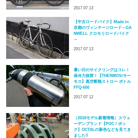
2017.07.13
【中古ロードバイク】Made in
京都のヴィンテージロード～GA
NWELL クロモリロードバイク
～
2017.07.13
暑い日のサイクリングはコレ！
保冷力抜群！【THERMOS/サー
モス】真空断熱ストロー ボトル
FFQ-600
2017.07.12
（2018モデル新着情報）スウェ
ーデンブランド【POC / ポッ
ク】OCTALの新色などを見てき
ました!!