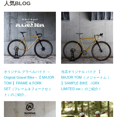
人気BLOG
オリジナル グラベルバイク ～
当店オリジナル バイク 【
Original Gravel Bike～【 MAJOR
MAJOR TOM（ メジャートム ）
TOM 】FRAME & FORK
】SAMPLE BIKE （GRX
SET（フレーム＆フォークセッ
LIMITED ver.）のご紹介！
ト）のご紹介。