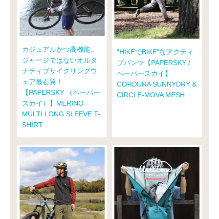
カジュアルかつ高機能。
“HIKEでBIKE”なアクティ
ジャージではないオルタ
ブパンツ【PAPERSKY /
ナティブサイクリングウ
ペーパースカイ】
ェア最右翼！
CORDURA SUNNYDRY &
【PAPERSKY （ペーパー
CIRCLE-MOVA MESH
スカイ）】MERINO
MULTI LONG SLEEVE T-
SHIRT