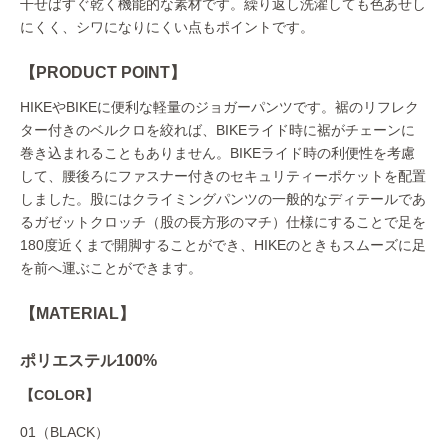
干せばすぐ乾く機能的な素材です。繰り返し洗濯しても色あせし
にくく、シワになりにくい点もポイントです。
【PRODUCT POINT】
HIKEやBIKEに便利な軽量のジョガーパンツです。裾のリフレク
ター付きのベルクロを絞れば、BIKEライド時に裾がチェーンに
巻き込まれることもありません。BIKEライド時の利便性を考慮
して、腰後ろにファスナー付きのセキュリティーポケットを配置
しました。股にはクライミングパンツの一般的なディテールであ
るガゼットクロッチ（股の長方形のマチ）仕様にすることで足を
180度近くまで開脚することができ、HIKEのときもスムーズに足
を前へ運ぶことができます。
【MATERIAL】
ポリエステル100%
【COLOR】
01（BLACK）