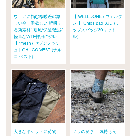
ウェアに悩む寒暖差の激
【 WELLDONE / ウェルダ
しい今一番欲しい”呼吸す
ン 】 Chips Bag 30L（チ
る新素材” 耐風/保温/透湿/
ップスバッグ30リット
軽量なWTF採用のジレ
ル）
【7mesh / セブンメッシ
ュ】CHILCO VEST (チル
コ ベスト)
大きなポケットに荷物
ノリの良さ！ 気持ち良