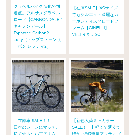
グラベルバイク進化の到
【在庫SALE】XSサイズ
達点。フルサスグラベル
でもシルエット綺麗なカ
ロード【CANNONDALE /
ーボンディスクロードフ
キャノンデール】
レーム【CINELLI】
Topstone Carbon2
VELTRIX DISC
Lefty（トップストーン カ
ーボン レフティ2）
～在庫車 SALE！！～
【新色入荷＆旧カラー
日本のシーンにマッチ、
SALE！！】軽くて薄くて
持て余さない丁度よさ。
暖かい!!超軽量アクティブ