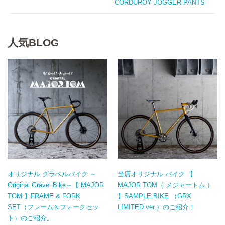
CORDUROY JOGGER PANTS
人気BLOG
オリジナル グラベルバイク ～
当店オリジナル バイク 【
Original Gravel Bike～【 MAJOR
MAJOR TOM（ メジャートム ）
TOM 】FRAME & FORK
】SAMPLE BIKE （GRX
SET（フレーム＆フォークセッ
LIMITED ver.）のご紹介！
ト）のご紹介。