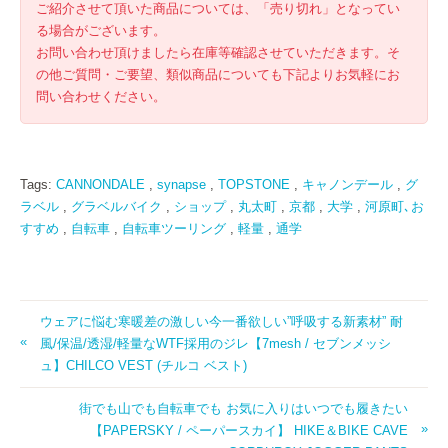
ご紹介させて頂いた商品については、「売り切れ」となってい
る場合がございます。
お問い合わせ頂けましたら在庫等確認させていただきます。そ
の他ご質問・ご要望、類似商品についても下記よりお気軽にお
問い合わせください。
Tags:
CANNONDALE
,
synapse
,
TOPSTONE
,
キャノンデール
,
グ
ラベル
,
グラベルバイク
,
ショップ
,
丸太町
,
京都
,
大学
,
河原町､お
すすめ
,
自転車
,
自転車ツーリング
,
軽量
,
通学
ウェアに悩む寒暖差の激しい今一番欲しい”呼吸する新素材” 耐
風/保温/透湿/軽量なWTF採用のジレ【7mesh / セブンメッシ
ュ】CHILCO VEST (チルコ ベスト)
街でも山でも自転車でも お気に入りはいつでも履きたい
【PAPERSKY / ペーパースカイ】 HIKE＆BIKE CAVE