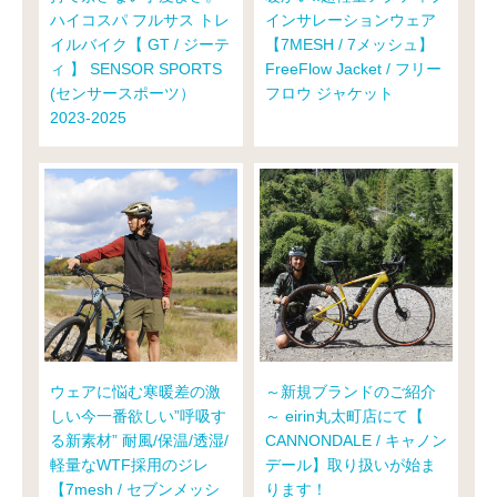
ハイコスパ フルサス トレ
インサレーションウェア
イルバイク【 GT / ジーテ
【7MESH / 7メッシュ】
ィ 】 SENSOR SPORTS
FreeFlow Jacket / フリー
(センサースポーツ）
フロウ ジャケット
2023-2025
ウェアに悩む寒暖差の激
～新規ブランドのご紹介
しい今一番欲しい”呼吸す
～ eirin丸太町店にて【
る新素材” 耐風/保温/透湿/
CANNONDALE / キャノン
軽量なWTF採用のジレ
デール】取り扱いが始ま
【7mesh / セブンメッシ
ります！