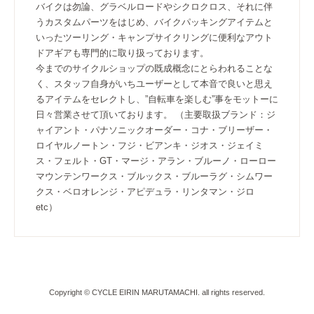
バイクは勿論、グラベルロードやシクロクロス、それに伴
うカスタムパーツをはじめ、バイクパッキングアイテムと
いったツーリング・キャンプサイクリングに便利なアウト
ドアギアも専門的に取り扱っております。
今までのサイクルショップの既成概念にとらわれることな
く、スタッフ自身がいちユーザーとして本音で良いと思え
るアイテムをセレクトし、”自転車を楽しむ”事をモットーに
日々営業させて頂いております。 （主要取扱ブランド：ジ
ャイアント・パナソニックオーダー・コナ・ブリーザー・
ロイヤルノートン・フジ・ビアンキ・ジオス・ジェイミ
ス・フェルト・GT・マージ・アラン・ブルーノ・ローロー
マウンテンワークス・ブルックス・ブルーラグ・シムワー
クス・ベロオレンジ・アピデュラ・リンタマン・ジロ
etc）
Copyright © CYCLE EIRIN MARUTAMACHI. all rights reserved.