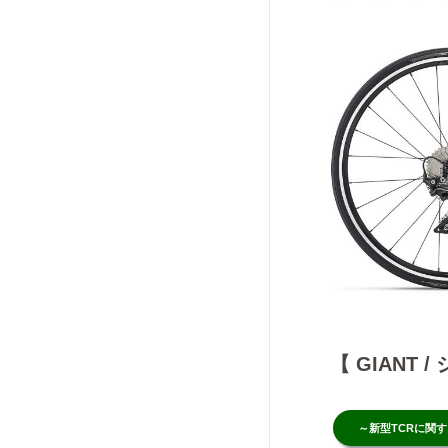
【 GIANT 
～新型TCRに関