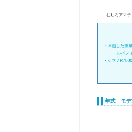
むしろアマチ
・卓越した重量
ルパフ
・シマノR700
年式 モデ