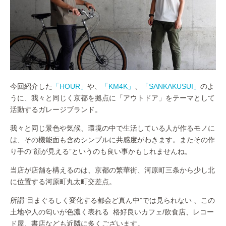
今回紹介した
「HOUR」
や、
「KM4K」
、
「SANKAKUSUI」
のよ
うに、我々と同じく京都を拠点に「アウトドア」をテーマとして
活動するガレージブランド。
我々と同じ景色や気候、環境の中で生活している人が作るモノに
は、その機能面も含めシンプルに共感度がわきます。またその作
り手の”顔が見える”というのも良い事かもしれませんね。
当店が店舗を構えるのは、京都の繁華街、河原町三条から少し北
に位置する河原町丸太町交差点。
所謂”目まぐるしく変化する都会ど真ん中”では見られない 、この
土地や人の匂いが色濃く表れる 格好良いカフェ/飲食店、レコー
ド屋、書店なども近隣に多くございます。