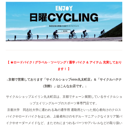
【 ★ロードバイク / グラベル・ツーリング / 通学 バイク & アイテム 充実しており
ます！ 】
↓京都で営業しております「サイクルショップeirin丸太町店」＆「サイクルハテナ
（別館）」はこんなお店です。↓
サイクルショップエイリン丸太町店は、京都でチェーン展開しているサイクルショ
ップエイリングループのスポーツ車専門店です。
京都大学 同志社大学に通われる為の通学用 通勤用といった初心者向けのクロス
バイクやロードバイクをはじめ、上級者向けのモデル～マニアックなイタリア製バ
イクやオーダーメイドなど、またそれにまつわるパーツやアパレルなどの取り扱い