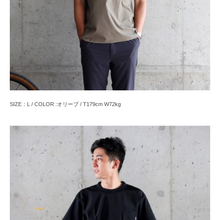
SIZE：L / COLOR :オリーブ / T179cm W72kg