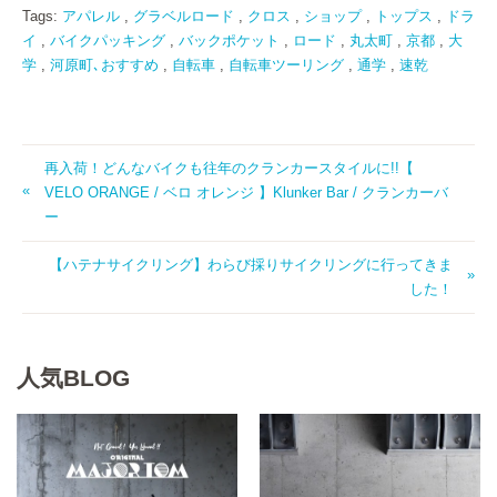
Tags:
アパレル
,
グラベルロード
,
クロス
,
ショップ
,
トップス
,
ドラ
イ
,
バイクパッキング
,
バックポケット
,
ロード
,
丸太町
,
京都
,
大
学
,
河原町､おすすめ
,
自転車
,
自転車ツーリング
,
通学
,
速乾
再入荷！どんなバイクも往年のクランカースタイルに!!【
VELO ORANGE / ベロ オレンジ 】Klunker Bar / クランカーバ
ー
【ハテナサイクリング】わらび採りサイクリングに行ってきま
した！
人気BLOG