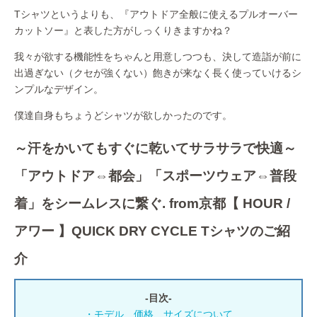
Tシャツというよりも、『アウトドア全般に使えるプルオーバー
カットソー』と表した方がしっくりきますかね？
我々が欲する機能性をちゃんと用意しつつも、決して造詣が前に
出過ぎない（クセが強くない）飽きが来なく長く使っていけるシ
ンプルなデザイン。
僕達自身もちょうどシャツが欲しかったのです。
～汗をかいてもすぐに乾いてサラサラで快適～
「アウトドア⇔都会」「スポーツウェア⇔普段
着」をシームレスに繋ぐ. from京都【 HOUR /
アワー 】QUICK DRY CYCLE Tシャツのご紹
介
-目次-
・モデル、価格、サイズについて