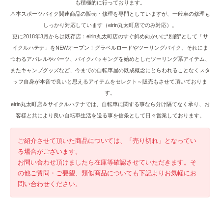
も積極的に行っております。
基本スポーツバイク関連商品の販売・修理を専門としていますが、一般車の修理も
しっかり対応しています（eirin丸太町店でのみ対応）。
更に2018年3月からは既存店：eirin丸太町店のすぐ斜め向かいに“別館”として「サ
イクルハテナ」をNEWオープン！グラベルロードやツーリングバイク、それにま
つわるアパレルやパーツ、バイクパッキングを始めとしたツーリング系アイテム、
またキャンプグッズなど、今までの自転車屋の既成概念にとらわれることなくスタ
ッフ自身が本音で良いと思えるアイテムをセレクト～販売もさせて頂いておりま
す。
eirin丸太町店＆サイクルハテナでは、自転車に関する事なら分け隔てなく承り、お
客様と共により良い自転車生活を送る事を信条として日々営業しております。
ご紹介させて頂いた商品については、「売り切れ」となってい
る場合がございます。
お問い合わせ頂けましたら在庫等確認させていただきます。そ
の他ご質問・ご要望、類似商品についても下記よりお気軽にお
問い合わせください。