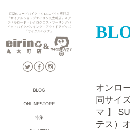
京都のロードバイク・クロスバイク専門店
『サイクルショップエイリン丸太町店』＆グ
ラベルロード・シクロクロス・ツーリングバ
BL
イク・バイクパッキング・アウトドアグッズ
『サイクルハテナ』
オンロ
BLOG
同サイズ
ONLINESTORE
マ 】 S
特集
テス）