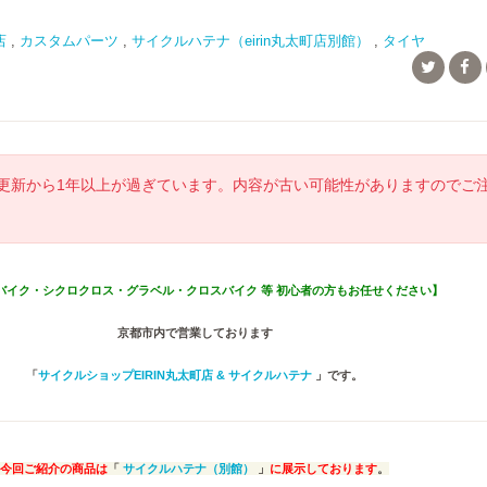
店
,
カスタムパーツ
,
サイクルハテナ（eirin丸太町店別館）
,
タイヤ
更新から1年以上が過ぎています。内容が古い可能性がありますのでご
バイク・シクロクロス・グラベル・クロスバイク 等 初心者の方もお任せください】
京都市内で営業しております
「
サイクルショップEIRIN丸太町店 & サイクルハテナ
」です。
今回ご紹介の商品は
「
サイクルハテナ（別館）
」
に展示しております
。