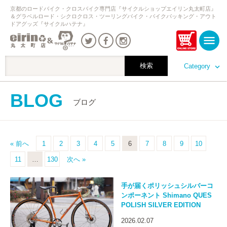
京都のロードバイク・クロスバイク専門店『サイクルショップエイリン丸太町店』
＆グラベルロード・シクロクロス・ツーリングバイク・バイクパッキング・アウト
ドアグッズ『サイクルハテナ』
Category
BLOG
ブログ
« 前へ
1
2
3
4
5
6
7
8
9
10
11
…
130
次へ »
手が届くポリッシュシルバーコ
ンポーネント Shimano QUES
POLISH SILVER EDITION
2026.02.07