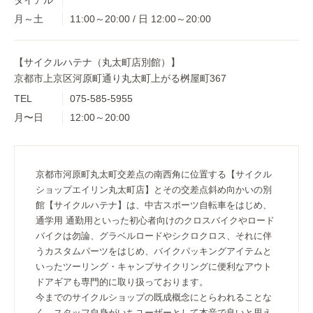
月～土
11:00～20:00 / 日 12:00～20:00
【サイクルハテナ（丸太町店別館）】
京都市上京区河原町通り丸太町上がる桝屋町367
TEL
075-585-5955
月〜日
12:00～20:00
京都市河原町丸太町交差点の南西角に位置する【サイクル
ショップエイリン丸太町店】とその交差点斜め向かいの別
館【サイクルハテナ】は、中古スポーツ自転車をはじめ、
通学用 通勤用といった初心者向けのクロスバイクやロード
バイクは勿論、グラベルロードやシクロクロス、それに伴
うカスタムパーツをはじめ、バイクパッキングアイテムと
いったツーリング・キャンプサイクリングに便利なアウト
ドアギアも専門的に取り扱っております。
今までのサイクルショップの既成概念にとらわれることな
く、スタッフ自身がいちユーザーとして本音で良いと思え