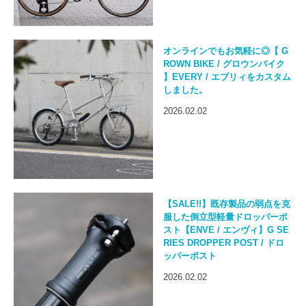
オンラインでもお気軽に◎【 G
ROWN BIKE / グロウンバイク
】EVERY / エブリィをカスタム
しました。
2026.02.02
【SALE!!】既存製品の弱点を克
服した倒立型軽量ドロッパーポ
スト【ENVE / エンヴィ】G SE
RIES DROPPER POST / ドロ
ッパーポスト
2026.02.02