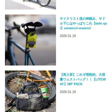
サイクリスト流の神頼み、サド
ル下にはやっぱりこれ【tade qu
i】omamori-mamori
2026.01.19
【再入荷】これぞ理想的、大容
量ウェストバッグ！！【LITEW
AY】HIP PACK
2026.01.19