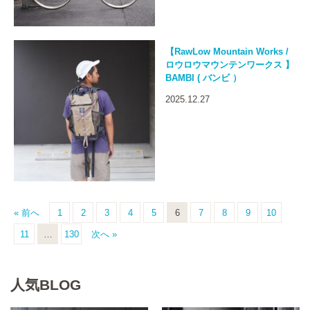
【RawLow Mountain Works /
ロウロウマウンテンワークス 】
BAMBI ( バンビ ）
2025.12.27
« 前へ
1
2
3
4
5
6
7
8
9
10
11
…
130
次へ »
人気BLOG