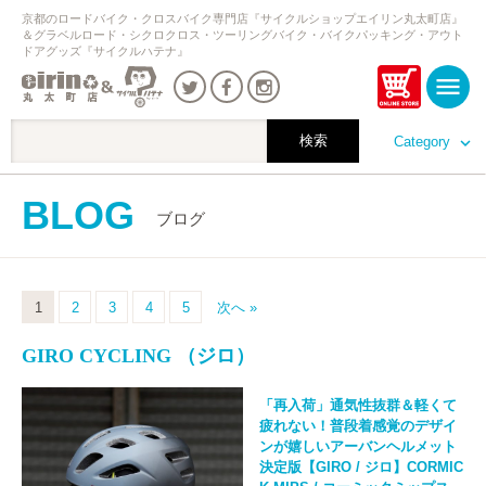
京都のロードバイク・クロスバイク専門店『サイクルショップエイリン丸太町店』
＆グラベルロード・シクロクロス・ツーリングバイク・バイクパッキング・アウト
ドアグッズ『サイクルハテナ』
Category
BLOG
ブログ
1
2
3
4
5
次へ »
GIRO CYCLING （ジロ）
「再入荷」通気性抜群＆軽くて
疲れない！普段着感覚のデザイ
ンが嬉しいアーバンヘルメット
決定版【GIRO / ジロ】CORMIC