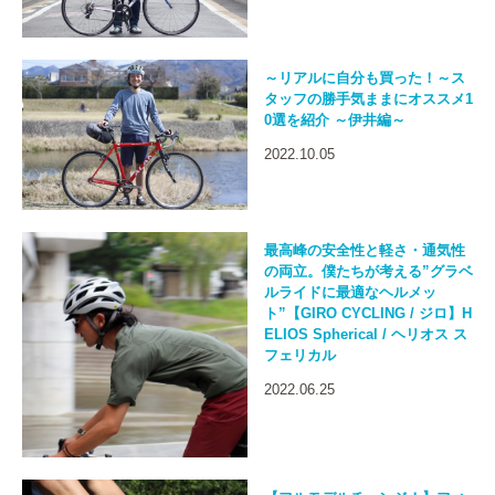
～リアルに自分も買った！～ス
タッフの勝手気ままにオススメ1
0選を紹介 ～伊井編～
2022.10.05
最高峰の安全性と軽さ・通気性
の両立。僕たちが考える”グラベ
ルライドに最適なヘルメッ
ト”【GIRO CYCLING / ジロ】H
ELIOS Spherical / ヘリオス ス
フェリカル
2022.06.25