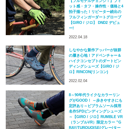
【フルモデルチェンジ！】フィ
ット感・タフ・操作性・価格と4
拍子揃った！リピーター続出の
フルフィンガーダートグローブ
【GIRO / ジロ】 DND2 デビュ
ー!
2022.04.18
しなやかな新作アッパーが抜群
の履き心地！アドベンチャー＆
ハイクコンセプトのダートビン
ディングシューズ【GIRO / ジ
ロ】RINCON(リンコン)
2022.02.04
8～90年代ライクなカラーリン
グがGOOD！ ～歩きやすさにも
定評あり～ビブラムソール採用
名作SPDビンディングシューズ
～【GIRO / ジロ】RUMBLE VR
（ランブルVR）限定カラー ”G
RAY/TURQUOISE(グレー/ター