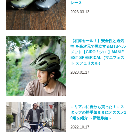
レース
2023.03.13
【在庫セール！】安全性と通気
性 を高次元で両立するMTBヘル
メット【GIRO / ジロ 】MANIF
EST SPHERICAL（マニフェス
ト スフェリカル）
2023.01.17
～リアルに自分も買った！～ス
タッフの勝手気ままにオススメ1
0選を紹介 ～新屋敷編～
2022.10.17