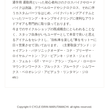
通学用 通勤用といった初心者向けのクロスバイクやロード
バイクは勿論、グラベルロードやシクロクロス、それに伴
うカスタムパーツをはじめ、バイクパッキングアイテムと
いったツーリング・キャンプサイクリングに便利なアウト
ドアギアも専門的に取り扱っております。
今までのサイクルショップの既成概念にとらわれることな
く、スタッフ自身がいちユーザーとして本音で良いと思え
るアイテムをセレクトし、”自転車を楽しむ”事をモットーに
日々営業させて頂いております。 （主要取扱ブランド：ジ
ャイアント・パナソニックオーダー・コナ・ブリーザー・
ロイヤルノートン・フジ・ビアンキ・ジオス・ジェイミ
ス・フェルト・GT・マージ・アラン・ブルーノ・ローロー
マウンテンワークス・ブルックス・ブルーラグ・シムワー
クス・ベロオレンジ・アピデュラ・リンタマン・ジロ
etc）
Copyright © CYCLE EIRIN MARUTAMACHI. all rights reserved.