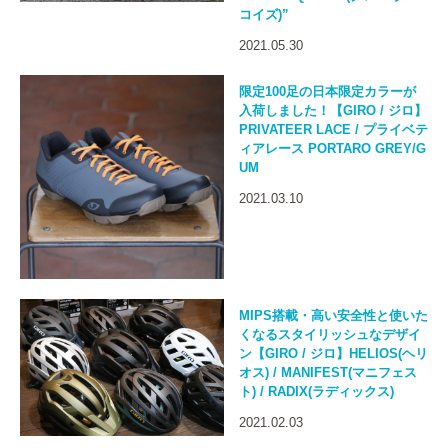
コイズ)”
2021.05.30
限定100足の日本限定カラーが
入荷しました！【GIRO / ジロ】
PRIVATEER LACE / プライベテ
ィアレース PORTARO GREY/G
UM
2021.03.10
MIPS搭載・高い安全性と使いた
くなるスタイリッシュなデザイ
ン【GIRO / ジロ】HELIOS(ヘリ
オス) / MANIFEST(マニフェス
ト) / RADIX(ラディックス)
2021.02.03