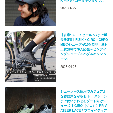
K MIPS / コーミックミップス
2023.06.22
【在庫SALE / セール 5/7まで延
長決定!!】FIZIK・GIRO・CHRO
MEのシューズが10％OFF!! 取付
工賃無料で導入応援～ビンディ
ングシューズ＆ペダルキャンペ
ーン～
2023.04.26
シューレース採用でカジュアル
な雰囲気ながらも レースシーン
まで使いまわせるダート向けシ
ューズ【 GIRO（ジロ）】PRIV
ATEER LACE / プライベティア