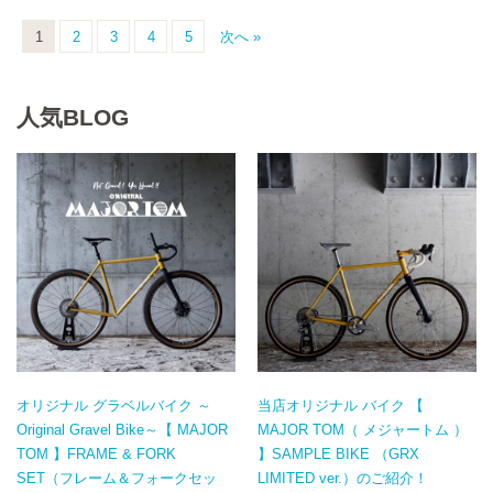
1
2
3
4
5
次へ »
人気BLOG
オリジナル グラベルバイク ～
当店オリジナル バイク 【
Original Gravel Bike～【 MAJOR
MAJOR TOM（ メジャートム ）
TOM 】FRAME & FORK
】SAMPLE BIKE （GRX
SET（フレーム＆フォークセッ
LIMITED ver.）のご紹介！