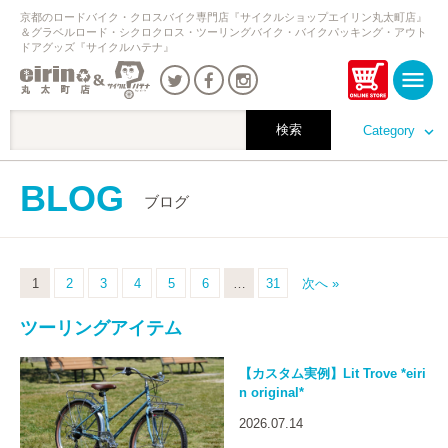
京都のロードバイク・クロスバイク専門店『サイクルショップエイリン丸太町店』
＆グラベルロード・シクロクロス・ツーリングバイク・バイクパッキング・アウト
ドアグッズ『サイクルハテナ』
Category
BLOG
ブログ
1
2
3
4
5
6
…
31
次へ »
ツーリングアイテム
【カスタム実例】Lit Trove *eiri
n original*
2026.07.14