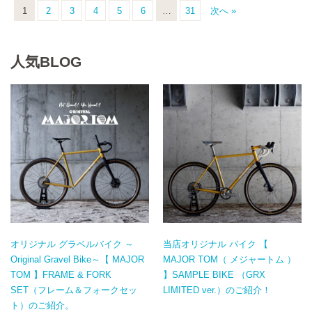
1
2
3
4
5
6
…
31
次へ »
人気BLOG
オリジナル グラベルバイク ～
当店オリジナル バイク 【
Original Gravel Bike～【 MAJOR
MAJOR TOM（ メジャートム ）
TOM 】FRAME & FORK
】SAMPLE BIKE （GRX
SET（フレーム＆フォークセッ
LIMITED ver.）のご紹介！
ト）のご紹介。