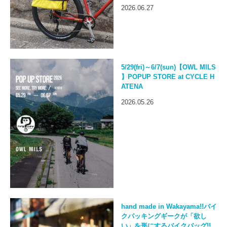
2026.06.27
5/29(fri)～6/7(sun)【OWL MILS
】POPUP STORE at CYCLE H
ATENA
2026.05.26
hand made in Wakayama!!バイ
クパッキングギークが「欲し
い」を形にするバイクバッグ!!