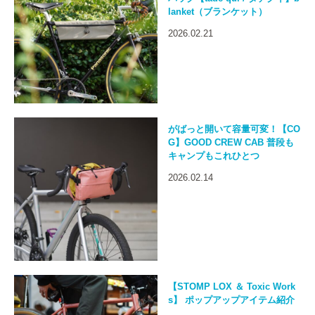
lanket（ブランケット）
2026.02.21
がばっと開いて容量可変！【CO
G】GOOD CREW CAB 普段も
キャンプもこれひとつ
2026.02.14
【STOMP LOX ＆ Toxic Work
s】 ポップアップアイテム紹介