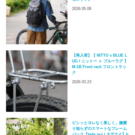
2026.05.08
【再入荷】【 NITTO x BLUE L
UG / ニットー ｘ ブルーラグ 】
M-1B Front rack フロントラッ
ク
2026.03.23
ビシッとヨレなく美しく。膝擦
り知らずのスマートなフレーム
バック【tade qui / タデクイ】b