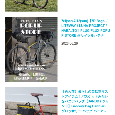
7/4(sat)-7/12(sun)【7R Bags. /
LITEWAY / LUNA PROJECT /
NABALTO】PLUG FLUX POPU
P STORE @サイクルハテナ
2026.06.29
【再入荷】暮らしの自転車マス
トアイテム！バスケットみたい
なパニアバッグ【JANDD / ジャ
ンド】Grocery Bag Pannier /
グロッサリー バッグ パニア～