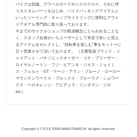
バイクは勿論、グラベルロードやシクロクロス、それに伴
うカスタムパーツをはじめ、バイクパッキングアイテムと
いったツーリング・キャンプサイクリングに便利なアウト
ドアギアも専門的に取り扱っております。
今までのサイクルショップの既成概念にとらわれることな
く、スタッフ自身がいちユーザーとして本音で良いと思え
るアイテムをセレクトし、”自転車を楽しむ”事をモットーに
日々営業させて頂いております。 （主要取扱ブランド：ジ
ャイアント・パナソニックオーダー・コナ・ブリーザー・
ロイヤルノートン・フジ・ビアンキ・ジオス・ジェイミ
ス・フェルト・GT・マージ・アラン・ブルーノ・ローロー
マウンテンワークス・ブルックス・ブルーラグ・シムワー
クス・ベロオレンジ・アピデュラ・リンタマン・ジロ
etc）
Copyright © CYCLE EIRIN MARUTAMACHI. all rights reserved.