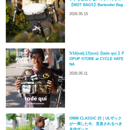
【WOT BAGS】Bartender Bag
2026.05.15
5/16(sat),17(sun)【tade qui 】P
OPUP STORE at CYCLE HATE
NA
2026.05.11
OMM CLASSIC 25｜ULザック
が一周した今、見直されるべき
名作ザック