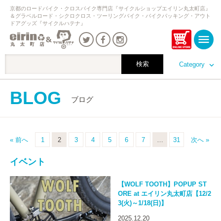
京都のロードバイク・クロスバイク専門店『サイクルショップエイリン丸太町店』
＆グラベルロード・シクロクロス・ツーリングバイク・バイクパッキング・アウト
ドアグッズ『サイクルハテナ』
Category
BLOG
ブログ
« 前へ
1
2
3
4
5
6
7
…
31
次へ »
イベント
【WOLF TOOTH】POPUP ST
ORE at エイリン丸太町店【12/2
3(火)～1/18(日)】
2025.12.20