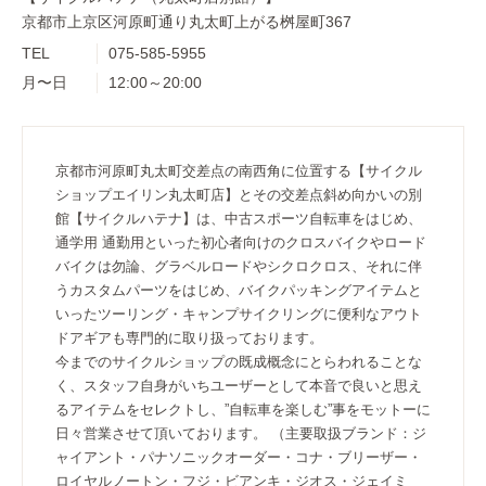
京都市上京区河原町通り丸太町上がる桝屋町367
TEL
075-585-5955
月〜日
12:00～20:00
京都市河原町丸太町交差点の南西角に位置する【サイクル
ショップエイリン丸太町店】とその交差点斜め向かいの別
館【サイクルハテナ】は、中古スポーツ自転車をはじめ、
通学用 通勤用といった初心者向けのクロスバイクやロード
バイクは勿論、グラベルロードやシクロクロス、それに伴
うカスタムパーツをはじめ、バイクパッキングアイテムと
いったツーリング・キャンプサイクリングに便利なアウト
ドアギアも専門的に取り扱っております。
今までのサイクルショップの既成概念にとらわれることな
く、スタッフ自身がいちユーザーとして本音で良いと思え
るアイテムをセレクトし、”自転車を楽しむ”事をモットーに
日々営業させて頂いております。 （主要取扱ブランド：ジ
ャイアント・パナソニックオーダー・コナ・ブリーザー・
ロイヤルノートン・フジ・ビアンキ・ジオス・ジェイミ