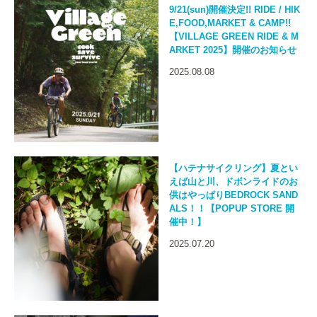
9/21(sun)開催決定!! RIDE / HIK
E,FOOD,MARKET & CAMP!!
【VILLAGE GREEN RIDE & M
ARKET 2025】開催のお知らせ
2025.08.08
【ハテナサイクリング】夏とい
えば山と川、ドボンライドのお
供はやっぱりBEDROCK SAND
ALS！！【POPUP STORE 開
催中！】
2025.07.20