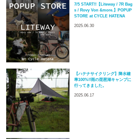
7/5 START!!【Liteway / 7R Bag
s / Rovy Von &more.】POPUP
STORE at CYCLE HATENA
2025.06.30
【ハテナサイクリング】降水確
率100%!!雨の琵琶湖キャンプに
行ってきました。
2025.06.17