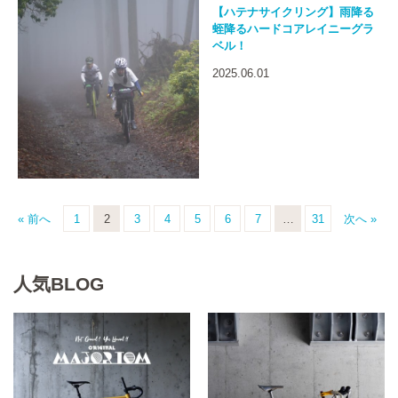
【ハテナサイクリング】雨降る
蛭降るハードコアレイニーグラ
ベル！
2025.06.01
« 前へ
1
2
3
4
5
6
7
…
31
次へ »
人気BLOG