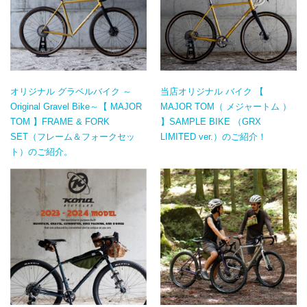
オリジナル グラベルバイク ～
当店オリジナル バイク 【
Original Gravel Bike～【 MAJOR
MAJOR TOM（ メジャートム ）
TOM 】FRAME & FORK
】SAMPLE BIKE （GRX
SET（フレーム＆フォークセッ
LIMITED ver.）のご紹介！
ト）のご紹介。