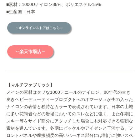
■素材：1000Dナイロン85%、ポリエステル15%
■生産国：日本
～オンラインストアはこちら～
～楽天市場店～
【マルチファブリック】
メインの素材はタフな1000デニールのナイロン、80年代の古き
良きヘビーデューティープロダクトへのオマージュが杢の入った
ナイロンの表情と独特なカラーで表現されています。日本の山域
に多い花崗岩などの岩場においてのスレなどに強く、また冬期に
スキー等をサイド部分にアタッチした場合にも対応できる強靭な
素材を選んでいます。冬期にピッケルやアイゼンと干渉する、フ
ロントパネルや摩擦頻度の高いハーネス部分には割けに強いスペ