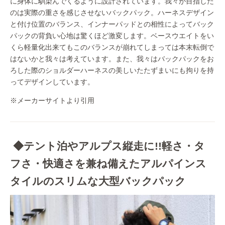
に身体に馴染んでくるように設計されています。我々が目指した
のは実際の重さを感じさせないバックパック。ハーネスデザイン
と付け位置のバランス、インナーパッドとの相性によってバック
パックの背負い心地は驚くほど激変します。ベースウエイトをい
くら軽量化出来てもこのバランスが崩れてしまっては本末転倒で
はないかと我々は考えています。また、我々はバックパックをお
ろした際のショルダーハーネスの美しいたたずまいにも拘りを持
ってデザインしています。
※メーカーサイトより引用
◆テント泊やアルプス縦走に!!軽さ・タ
フさ・快適さを兼ね備えたアルパインス
タイルのスリムな大型バックパック