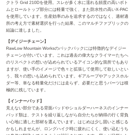
クトラ Grid 210Dを使用。スレが多く水に濡れる頻度の高いボト
ムとロールトップ部分には軽量で強く、また防水性の高いX-PAC
を使用しています。生産効率のみを追求するのではなく、適材適
所の考え方で素材選択を行った結果、このマルチファブリックの
結論に達しました。
【デイジーチェーン】
RawLow Mountain Worksのバックパックには特徴的なデイジー
チェーンが付いています。これは過去の偉大なクライマーたちへ
のリスペクトの想いが込められているアイコン的な箇所でもあり
ますが、使い手のイメージで色々と拡張して使用して欲しいとい
う、我々の想いも込められています。ギアループやアックスホル
ダー等、単なる軽量化だけには走らず、必要だと思うパーツは積
極的に残しています。
【インナーパッド】
見えない部分である背面パッドやショルダーハーネスのインナー
パッド類は、テストを繰り返しながら自分たちが納得の行く背負
い心地に適した部材を選んでいます。はじめは少し固いと感じる
かもしれませんが、ロングハイク時に疲れにくく、使い込むうち