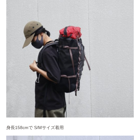
身長158cmで S/Mサイズ着用