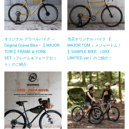
オリジナル グラベルバイク ～
当店オリジナル バイク 【
Original Gravel Bike～【 MAJOR
MAJOR TOM（ メジャートム ）
TOM 】FRAME & FORK
】SAMPLE BIKE （GRX
SET（フレーム＆フォークセッ
LIMITED ver.）のご紹介！
ト）のご紹介。