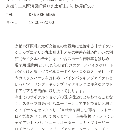
京都市上京区河原町通り丸太町上がる桝屋町367
TEL
075-585-5955
月〜日
12:00～20:00
京都市河原町丸太町交差点の南西角に位置する【サイクル
ショップエイリン丸太町店】とその交差点斜め向かいの別
館【サイクルハテナ】は、中古スポーツ自転車をはじめ、
通学用 通勤用といった初心者向けのクロスバイクやロード
バイクは勿論、グラベルロードやシクロクロス、それに伴
うカスタムパーツをはじめ、バイクパッキングアイテムと
いったツーリング・キャンプサイクリングに便利なアウト
ドアギアも専門的に取り扱っております。
今までのサイクルショップの既成概念にとらわれることな
く、スタッフ自身がいちユーザーとして本音で良いと思え
るアイテムをセレクトし、”自転車を楽しむ”事をモットーに
日々営業させて頂いております。 （主要取扱ブランド：ジ
ャイアント・パナソニックオーダー・コナ・ブリーザー・
ロイヤルノートン・フジ・ビアンキ・ジオス・ジェイミ