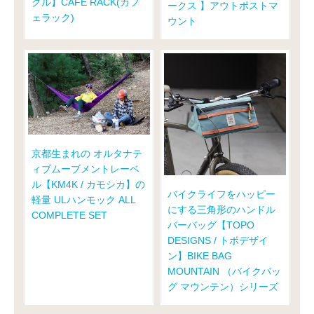
クル】CAFE RACK(カフ
ークス 】アウトポストマ
ェラック)
ウント
京都生まれの オルタナテ
ィブムーブメントレーベ
ル【KM4K / カモシカ】の
バイクライフをハッピー
軽量 ULハンモック ALL
にする三角形のハンドル
COMPLETE SET
バーバッグ【TOPO
DESIGNS / トポデザイ
ン】BIKE BAG
MOUNTAIN （バイクバッ
グ マウンテン）シリーズ