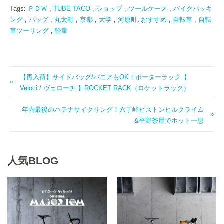
Tags:
ＰＤＷ
,
TUBE TACO
,
ショップ
,
ツールケース
,
バイクパッキ
ング
,
バッグ
,
丸太町
,
京都
,
大学
,
河原町､おすすめ
,
自転車
,
自転
車ツーリング
,
軽量
【再入荷】サイドバッグ/パニアもOK！ポーターラック【
Veloci / ヴェローチ 】ROCKET RACK（ロケットラック）
年内最後のハテナサイクリング！六丁峠ピストンヒルクライム
&平野茶屋でホット一息
人気BLOG