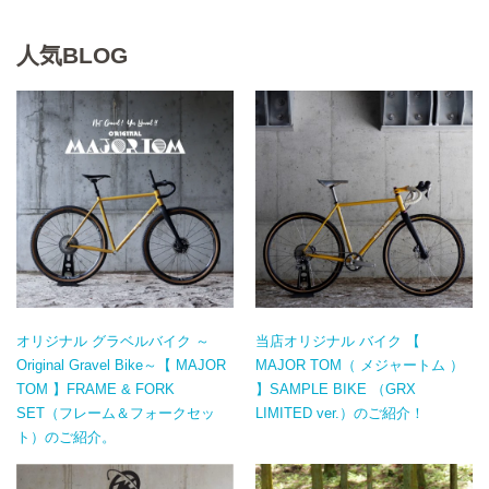
人気BLOG
オリジナル グラベルバイク ～
当店オリジナル バイク 【
Original Gravel Bike～【 MAJOR
MAJOR TOM（ メジャートム ）
TOM 】FRAME & FORK
】SAMPLE BIKE （GRX
SET（フレーム＆フォークセッ
LIMITED ver.）のご紹介！
ト）のご紹介。