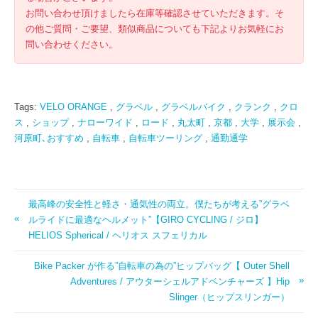
お問い合わせ頂けましたら在庫等確認させていただきます。そ
の他ご質問・ご要望、類似商品についても下記よりお気軽にお
問い合わせください。
Tags:
VELO ORANGE
,
グラベル
,
グラベルバイク
,
クランク
,
クロ
ス
,
ショップ
,
ナローワイド
,
ロード
,
丸太町
,
京都
,
大学
,
展示会
,
河原町､おすすめ
,
自転車
,
自転車ツーリング
,
通勤通学
最高峰の安全性と軽さ・通気性の両立。僕たちが考える”グラベ
ルライドに最適なヘルメット”【GIRO CYCLING / ジロ】
HELIOS Spherical / ヘリオス スフェリカル
Bike Packer が作る”自転車の為の”ヒップバッグ【 Outer Shell
Adventures / アウターシェルアドベンチャーズ 】Hip
Slinger（ヒップスリンガー）