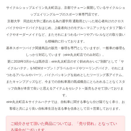
サイクルショップエイリン丸太町店は、京都でチェーン展開しているサイクルショ
ップエイリングループのスポーツ車専門店です。
京都大学 同志社大学に通われる為の通学用 通勤用といった初心者向けのクロス
バイクやロードバイクをはじめ、上級者向けのモデル～マニアックなイタリア製バ
イクやオーダーメイドなど、またそれにまつわるパーツやアパレルなどの取り扱い
も積極的に行っております。
基本スポーツバイク関連商品の販売・修理を専門としていますが、一般車の修理も
しっかり対応しています（eirin丸太町店でのみ対応）。
更に2018年3月からは既存店：eirin丸太町店のすぐ斜め向かいに“別館”として「サ
イクルハテナ」をNEWオープン！グラベルロードやツーリングバイク、それにま
つわるアパレルやパーツ、バイクパッキングを始めとしたツーリング系アイテム、
またキャンプグッズなど、今までの自転車屋の既成概念にとらわれることなくスタ
ッフ自身が本音で良いと思えるアイテムをセレクト～販売もさせて頂いておりま
す。
eirin丸太町店＆サイクルハテナでは、自転車に関する事なら分け隔てなく承り、お
客様と共により良い自転車生活を送る事を信条として日々営業しております。
ご紹介させて頂いた商品については、「売り切れ」となってい
る場合がございます。