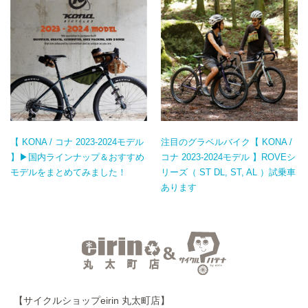
【 KONA / コナ 2023-2024モデル
注目のグラベルバイク【 KONA /
】▶国内ラインナップ＆おすすめ
コナ 2023-2024モデル 】ROVEシ
モデルをまとめてみました！
リーズ（ ST DL, ST, AL ）試乗車
あります
【サイクルショップeirin 丸太町店】