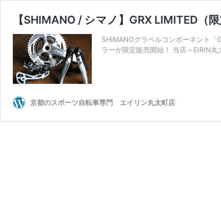
【SHIMANO / シマノ】GRX LIMI
SHIMANOグラベルコンポーネント「
ラーが限定販売開始！ 当店～EIRI
京都のスポーツ自転車専門 エイリン丸太町店