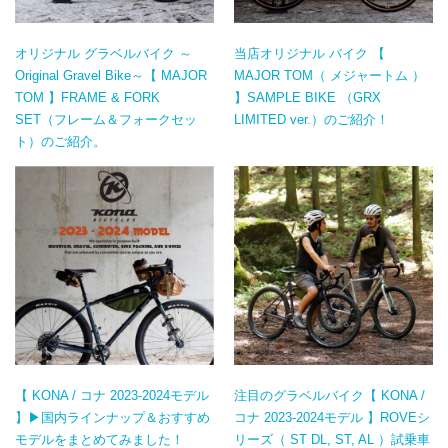
オリジナル グラベルバイク ～
当店オリジナル バイク 【
Original Gravel Bike～【 MAJOR
MAJOR TOM（ メジャートム ）
TOM 】FRAME & FORK
】SAMPLE BIKE （GRX
SET（フレーム＆フォークセッ
LIMITED ver.）のご紹介！
ト）のご紹介。
【 KONA / コナ 2023-2024モデル
注目のグラベルバイク【 KONA /
】▶国内ラインナップ＆おすすめ
コナ 2023-2024モデル 】ROVEシ
モデルをまとめてみました！
リーズ（ ST DL, ST, AL ）試乗車