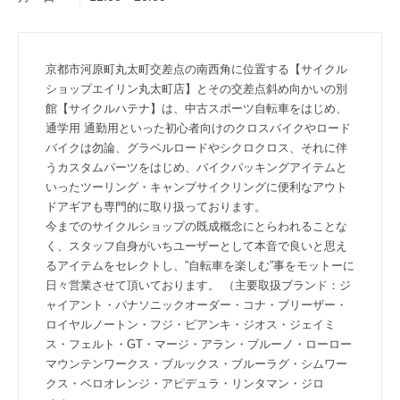
京都市河原町丸太町交差点の南西角に位置する【サイクル
ショップエイリン丸太町店】とその交差点斜め向かいの別
館【サイクルハテナ】は、中古スポーツ自転車をはじめ、
通学用 通勤用といった初心者向けのクロスバイクやロード
バイクは勿論、グラベルロードやシクロクロス、それに伴
うカスタムパーツをはじめ、バイクパッキングアイテムと
いったツーリング・キャンプサイクリングに便利なアウト
ドアギアも専門的に取り扱っております。
今までのサイクルショップの既成概念にとらわれることな
く、スタッフ自身がいちユーザーとして本音で良いと思え
るアイテムをセレクトし、”自転車を楽しむ”事をモットーに
日々営業させて頂いております。 （主要取扱ブランド：ジ
ャイアント・パナソニックオーダー・コナ・ブリーザー・
ロイヤルノートン・フジ・ビアンキ・ジオス・ジェイミ
ス・フェルト・GT・マージ・アラン・ブルーノ・ローロー
マウンテンワークス・ブルックス・ブルーラグ・シムワー
クス・ベロオレンジ・アピデュラ・リンタマン・ジロ