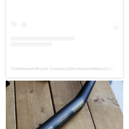
Tumbleweed Bicycle Company(@tumbleweedbikes)がシェアした投稿