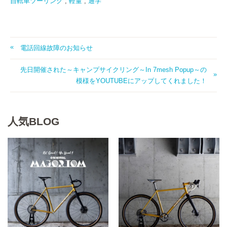
自転車ツーリング
,
軽量
,
通学
電話回線故障のお知らせ
先日開催された～キャンプサイクリング～In 7mesh Popup～の
模様をYOUTUBEにアップしてくれました！
人気BLOG