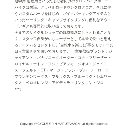
通学用 通勤用といった初心者向けのクロスバイクやロード
バイクは勿論、グラベルロードやシクロクロス、それに伴
うカスタムパーツをはじめ、バイクパッキングアイテムと
いったツーリング・キャンプサイクリングに便利なアウト
ドアギアも専門的に取り扱っております。
今までのサイクルショップの既成概念にとらわれることな
く、スタッフ自身がいちユーザーとして本音で良いと思え
るアイテムをセレクトし、”自転車を楽しむ”事をモットーに
日々営業させて頂いております。 （主要取扱ブランド：ジ
ャイアント・パナソニックオーダー・コナ・ブリーザー・
ロイヤルノートン・フジ・ビアンキ・ジオス・ジェイミ
ス・フェルト・GT・マージ・アラン・ブルーノ・ローロー
マウンテンワークス・ブルックス・ブルーラグ・シムワー
クス・ベロオレンジ・アピデュラ・リンタマン・ジロ
etc）
Copyright © CYCLE EIRIN MARUTAMACHI. all rights reserved.