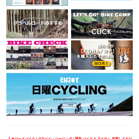
【 ★ロードバイク / グラベル・ツーリング / 通学 バイク & アイテム 充実しており