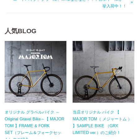
挙入荷中！！
人気BLOG
オリジナル グラベルバイク ～
当店オリジナル バイク 【
Original Gravel Bike～【 MAJOR
MAJOR TOM（ メジャートム ）
TOM 】FRAME & FORK
】SAMPLE BIKE （GRX
SET（フレーム＆フォークセッ
LIMITED ver.）のご紹介！