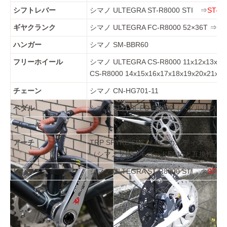
シフトレバー
シマノ ULTEGRA ST-R8000 STI ⇒
ST-R
ギヤクランク
シマノ ULTEGRA FC-R8000 52×36T ⇒
SU
ハンガー
シマノ SM-BBR60
フリーホイール
シマノ ULTEGRA CS-R8000 11x12x13x14x
CS-R8000 14x15x16x17x18x19x20x21x23
チェーン
シマノ CN-HG701-11
ペダル
シマノ SPD-SL PD-R8000（ペダルリフレ
ブレーキ
アーチ
TRP SPYRE SLC メカニカルディス
（シマノブレーキパッドE01Sと互換性あり） ロ
レバー
シマノ ULTEGRA ST-R8000 STI ⇒
ST-R