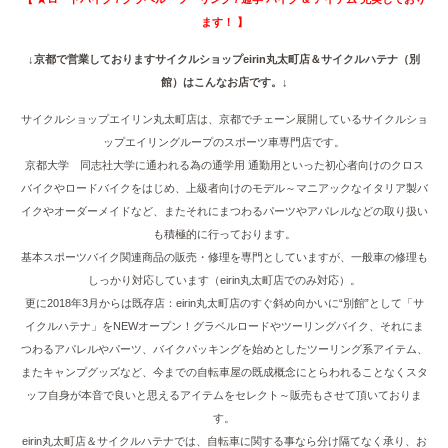
ます！ 】
↓京都で営業しておりますサイクルショップeirin丸太町店＆サイクルハテナ（別
館）はこんなお店です。↓
サイクルショップエイリン丸太町店は、京都でチェーン展開しているサイクルショ
ップエイリングループのスポーツ車専門店です。
京都大学 同志社大学に通われる為の通学用 通勤用といった初心者向けのクロス
バイクやロードバイクをはじめ、上級者向けのモデル～マニアックなイタリア製バ
イクやオーダーメイドなど、またそれにまつわるパーツやアパレルなどの取り扱い
も積極的に行っております。
基本スポーツバイク関連商品の販売・修理を専門としていますが、一般車の修理も
しっかり対応しています（eirin丸太町店でのみ対応）。
更に2018年3月からは既存店：eirin丸太町店のすぐ斜め向かいに“別館”として「サ
イクルハテナ」をNEWオープン！グラベルロードやツーリングバイク、それにま
つわるアパレルやパーツ、バイクパッキングを始めとしたツーリング系アイテム、
またキャンプグッズなど、今までの自転車屋の既成概念にとらわれることなくスタ
ッフ自身が本音で良いと思えるアイテムをセレクト～販売もさせて頂いておりま
す。
eirin丸太町店＆サイクルハテナでは、自転車に関する事なら分け隔てなく承り、お