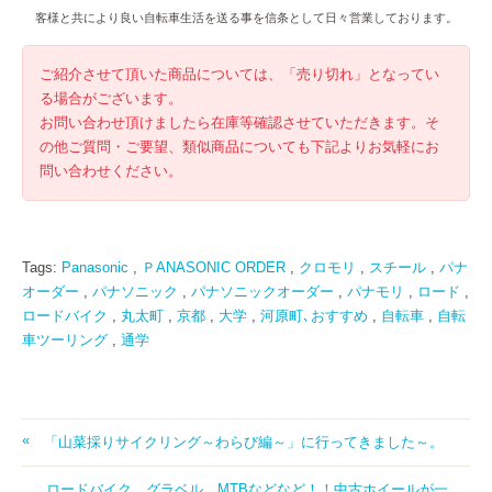
客様と共により良い自転車生活を送る事を信条として日々営業しております。
ご紹介させて頂いた商品については、「売り切れ」となってい
る場合がございます。
お問い合わせ頂けましたら在庫等確認させていただきます。そ
の他ご質問・ご要望、類似商品についても下記よりお気軽にお
問い合わせください。
Tags:
Panasonic
,
ＰANASONIC ORDER
,
クロモリ
,
スチール
,
パナ
オーダー
,
パナソニック
,
パナソニックオーダー
,
パナモリ
,
ロード
,
ロードバイク
,
丸太町
,
京都
,
大学
,
河原町､おすすめ
,
自転車
,
自転
車ツーリング
,
通学
「山菜採りサイクリング～わらび編～」に行ってきました～。
ロードバイク、グラベル、MTBなどなど！！中古ホイールが一