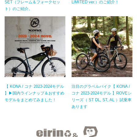
SET（フレーム＆フォークセッ
LIMITED ver.）のご紹介！
ト）のご紹介。
【 KONA / コナ 2023-2024モデル
注目のグラベルバイク【 KONA /
】▶国内ラインナップ＆おすすめ
コナ 2023-2024モデル 】ROVEシ
モデルをまとめてみました！
リーズ（ ST DL, ST, AL ）試乗車
あります