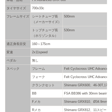
タイヤサイズ
700x33c
フレームサイズ
シートチューブ長
500mm
（メーカーサイズ）
トップチューブ長
530mm
（ホリゾンタル）
適正身長目安
160～175cm
変速
2x11speed
ペダル
無し
スペック
フレーム
Felt Cyclocross UHC Ad
フォーク
Felt Cyclocross UHC 
クランクセット
Shimano GRX600、46-30T,170
BB
FSA BB386 with 30mm bearings
Fメカ
Shimano GRX810、Ø34.9
Rメカ
Shimano GRX812、11スピ