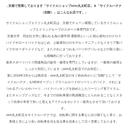
↓京都で営業しております「サイクルショップeirin丸太町店」＆「サイクルハテナ
（別館）」はこんなお店です。↓
サイクルショップエイリン丸太町店は、京都でチェーン展開しているサイクルショ
ップエイリングループのスポーツ車専門店です。
京都大学 同志社大学に通われる為の通学用 通勤用といった初心者向けのクロス
バイクやロードバイクをはじめ、上級者向けのモデル～マニアックなイタリア製バ
イクやオーダーメイドなど、またそれにまつわるパーツやアパレルなどの取り扱い
も積極的に行っております。
基本スポーツバイク関連商品の販売・修理を専門としていますが、一般車の修理も
しっかり対応しています（eirin丸太町店でのみ対応）。
更に2018年3月からは既存店：eirin丸太町店のすぐ斜め向かいに“別館”として「サ
イクルハテナ」をNEWオープン！グラベルロードやツーリングバイク、それにま
つわるアパレルやパーツ、バイクパッキングを始めとしたツーリング系アイテム、
またキャンプグッズなど、今までの自転車屋の既成概念にとらわれることなくスタ
ッフ自身が本音で良いと思えるアイテムをセレクト～販売もさせて頂いておりま
す。
eirin丸太町店＆サイクルハテナでは、自転車に関する事なら分け隔てなく承り、お
客様と共により良い自転車生活を送る事を信条として日々営業しております。