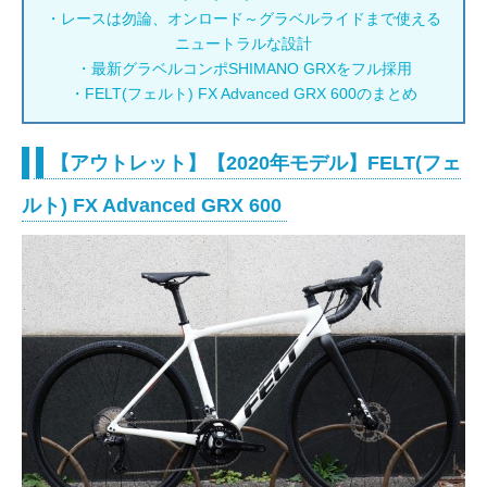
・レースは勿論、オンロード～グラベルライドまで使える
ニュートラルな設計
・最新グラベルコンポSHIMANO GRXをフル採用
・FELT(フェルト) FX Advanced GRX 600のまとめ
【アウトレット】【2020年モデル】FELT(フェ
ルト) FX Advanced GRX 600