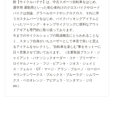
館【サイクルハテナ】は、中古スポーツ自転車をはじめ、
通学用 通勤用といった初心者向けのクロスバイクやロード
バイクは勿論、グラベルロードやシクロクロス、それに伴
うカスタムパーツをはじめ、バイクパッキングアイテムと
いったツーリング・キャンプサイクリングに便利なアウト
ドアギアも専門的に取り扱っております。
今までのサイクルショップの既成概念にとらわれることな
く、スタッフ自身がいちユーザーとして本音で良いと思え
るアイテムをセレクトし、”自転車を楽しむ”事をモットーに
日々営業させて頂いております。 （主要取扱ブランド：ジ
ャイアント・パナソニックオーダー・コナ・ブリーザー・
ロイヤルノートン・フジ・ビアンキ・ジオス・ジェイミ
ス・フェルト・GT・マージ・アラン・ブルーノ・ローロー
マウンテンワークス・ブルックス・ブルーラグ・シムワー
クス・ベロオレンジ・アピデュラ・リンタマン・ジロ
etc）