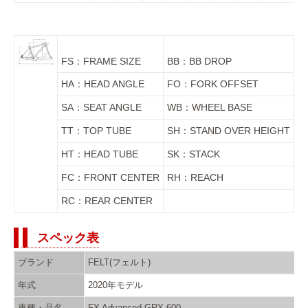
FS：FRAME SIZE
BB：BB DROP
HA：HEAD ANGLE
FO：FORK OFFSET
SA：SEAT ANGLE
WB：WHEEL BASE
TT：TOP TUBE
SH：STAND OVER HEIGHT
HT：HEAD TUBE
SK：STACK
FC：FRONT CENTER
RH：REACH
RC：REAR CENTER
スペック表
ブランド
FELT(フェルト)
年式
2020年モデル
車種・品名
FX Advanced GRX 600