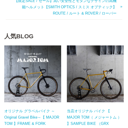
【限定SALE / セール】高い安全性とモダンなデザインの高機
能ヘルメット【SMITH OPTICS / スミス オプティック】
ROUTE / ルート & ROVER / ローバー
人気BLOG
オリジナル グラベルバイク ～
当店オリジナル バイク 【
Original Gravel Bike～【 MAJOR
MAJOR TOM（ メジャートム ）
TOM 】FRAME & FORK
】SAMPLE BIKE （GRX