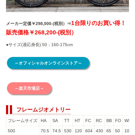
1台限りの
お買い得！
メーカー定価￥298,000-(税別）⇒
販売価格￥268,200-(税別）
●サイズ(適応身長):50：160-175cm
～オフィシャルオンラインストア～
～楽天市場店～
フレームジオメトリー
フレームサイズ
HA
SA
TT
HT
FC
RC
BB
FO
WB
500
70.5
74.5
530
120
604
430
65
50
1028