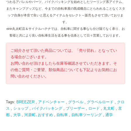
つわるアパレルやパーツ、バイクパッキングを始めとしたツーリング系アイテム、
またキャンプグッズなど、今までの自転車屋の既成概念にとらわれることなくスタ
ッフ自身が本音で良いと思えるアイテムをセレクト～販売もさせて頂いておりま
す。
eirin丸太町店＆サイクルハテナでは、自転車に関する事なら分け隔てなく承り、お
客様と共により良い自転車生活を送る事を信条として日々営業しております。
ご紹介させて頂いた商品については、「売り切れ」となってい
る場合がございます。
お問い合わせ頂けましたら在庫等確認させていただきます。そ
の他ご質問・ご要望、類似商品についても下記よりお気軽にお
問い合わせください。
Tags:
BREEZER
,
アドベンチャー
,
グラベル
,
グラベルロード
,
クロ
ス
,
ショップ
,
バイクパッキング
,
ブリーザー
,
ロード
,
丸太町
,
京
都
,
大学
,
河原町､おすすめ
,
自転車
,
自転車ツーリング
,
通学