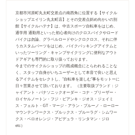
京都市河原町丸太町交差点の南西角に位置する【サイクル
ショップエイリン丸太町店】とその交差点斜め向かいの別
館【サイクルハテナ】は、中古スポーツ自転車をはじめ、
通学用 通勤用といった初心者向けのクロスバイクやロード
バイクは勿論、グラベルロードやシクロクロス、それに伴
うカスタムパーツをはじめ、バイクパッキングアイテムと
いったツーリング・キャンプサイクリングに便利なアウト
ドアギアも専門的に取り扱っております。
今までのサイクルショップの既成概念にとらわれることな
く、スタッフ自身がいちユーザーとして本音で良いと思え
るアイテムをセレクトし、”自転車を楽しむ”事をモットーに
日々営業させて頂いております。 （主要取扱ブランド：ジ
ャイアント・パナソニックオーダー・コナ・ブリーザー・
ロイヤルノートン・フジ・ビアンキ・ジオス・ジェイミ
ス・フェルト・GT・マージ・アラン・ブルーノ・ローロー
マウンテンワークス・ブルックス・ブルーラグ・シムワー
クス・ベロオレンジ・アピデュラ・リンタマン・ジロ
etc）