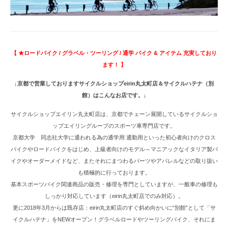
【 ★ロードバイク / グラベル・ツーリング / 通学 バイク & アイテム 充実しており
ます！ 】
↓京都で営業しておりますサイクルショップeirin丸太町店＆サイクルハテナ（別
館）はこんなお店です。↓
サイクルショップエイリン丸太町店は、京都でチェーン展開しているサイクルショ
ップエイリングループのスポーツ車専門店です。
京都大学 同志社大学に通われる為の通学用 通勤用といった初心者向けのクロス
バイクやロードバイクをはじめ、上級者向けのモデル～マニアックなイタリア製バ
イクやオーダーメイドなど、またそれにまつわるパーツやアパレルなどの取り扱い
も積極的に行っております。
基本スポーツバイク関連商品の販売・修理を専門としていますが、一般車の修理も
しっかり対応しています（eirin丸太町店でのみ対応）。
更に2018年3月からは既存店：eirin丸太町店のすぐ斜め向かいに“別館”として「サ
イクルハテナ」をNEWオープン！グラベルロードやツーリングバイク、それにま