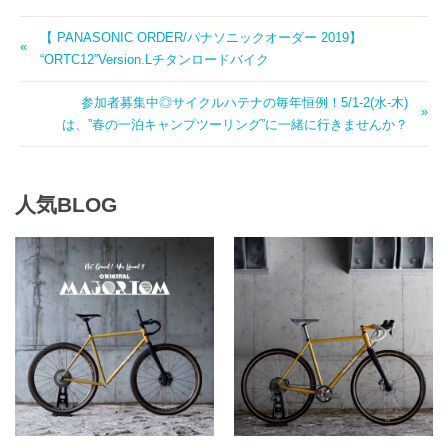
【 PANASONIC ORDER/パナソニックオーダー 2019】
“ORTC12”Version.Lチタンロードバイク
参加者募集中◎サイクルハテナの毎年恒例！5/1-2(水-木)
は、”春の一泊キャンプツーリング”に一緒に行きませんか？
人気BLOG