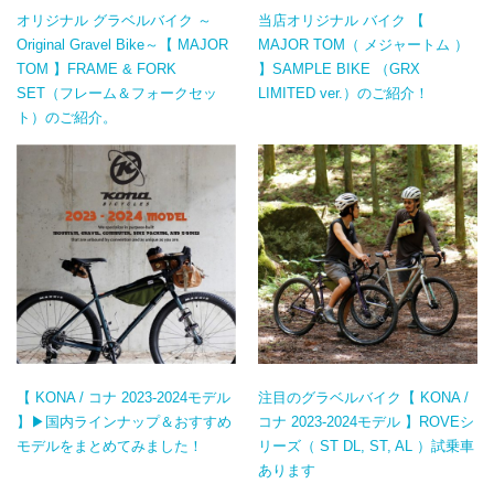
オリジナル グラベルバイク ～
当店オリジナル バイク 【
Original Gravel Bike～【 MAJOR
MAJOR TOM（ メジャートム ）
TOM 】FRAME & FORK
】SAMPLE BIKE （GRX
SET（フレーム＆フォークセッ
LIMITED ver.）のご紹介！
ト）のご紹介。
【 KONA / コナ 2023-2024モデル
注目のグラベルバイク【 KONA /
】▶国内ラインナップ＆おすすめ
コナ 2023-2024モデル 】ROVEシ
モデルをまとめてみました！
リーズ（ ST DL, ST, AL ）試乗車
あります