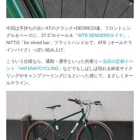
今回は手持ちの古いXTのクランク+DEORE10速、フロントシン
グルをベースに、27.5”ホイール＆「
WTB SENDEROタイヤ
」、
NITTO「for shred bar」フラットハンドルで、ATB（オールテラ
インバイク）っぽい組み上げ。
こういう仕様なら、通勤・通学といった街乗り～
当店の定例イベ
ント「HATENA?CYCLING」
などでもしばしば現れる林道サイク
リングやキャンプツーリングにもといった感じで、まさしくオー
ルテライン。