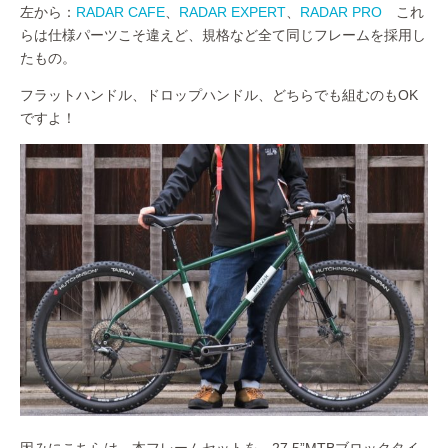
左から：
RADAR CAFE
、
RADAR EXPERT
、
RADAR PRO
これ
らは仕様パーツこそ違えど、規格など全て同じフレームを採用し
たもの。
フラットハンドル、ドロップハンドル、どちらでも組むのもOK
ですよ！
因みにこちらは、本フレームセットを、27.5”MTBブロックタイ