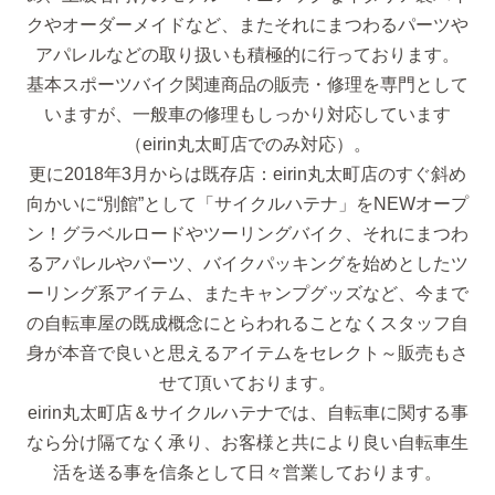
クやオーダーメイドなど、またそれにまつわるパーツや
アパレルなどの取り扱いも積極的に行っております。
基本スポーツバイク関連商品の販売・修理を専門として
いますが、一般車の修理もしっかり対応しています
（eirin丸太町店でのみ対応）。
更に2018年3月からは既存店：eirin丸太町店のすぐ斜め
向かいに“別館”として「サイクルハテナ」をNEWオープ
ン！グラベルロードやツーリングバイク、それにまつわ
るアパレルやパーツ、バイクパッキングを始めとしたツ
ーリング系アイテム、またキャンプグッズなど、今まで
の自転車屋の既成概念にとらわれることなくスタッフ自
身が本音で良いと思えるアイテムをセレクト～販売もさ
せて頂いております。
eirin丸太町店＆サイクルハテナでは、自転車に関する事
なら分け隔てなく承り、お客様と共により良い自転車生
活を送る事を信条として日々営業しております。