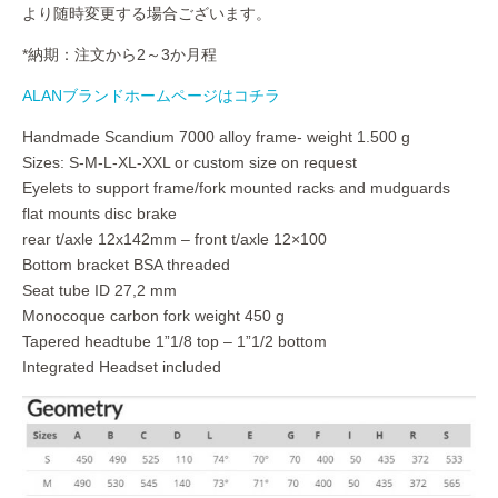
より随時変更する場合ございます。
*納期：注文から2～3か月程
ALANブランドホームページはコチラ
Handmade Scandium 7000 alloy frame- weight 1.500 g
Sizes: S-M-L-XL-XXL or custom size on request
Eyelets to support frame/fork mounted racks and mudguards
flat mounts disc brake
rear t/axle 12x142mm – front t/axle 12×100
Bottom bracket BSA threaded
Seat tube ID 27,2 mm
Monocoque carbon fork weight 450 g
Tapered headtube 1”1/8 top – 1”1/2 bottom
Integrated Headset included