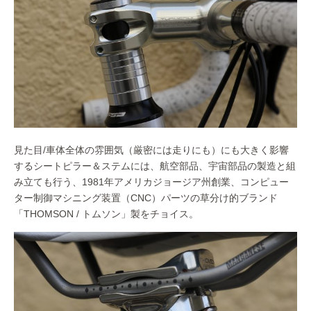
見た目/車体全体の雰囲気（厳密には走りにも）にも大きく影響
するシートピラー＆ステムには、航空部品、宇宙部品の製造と組
み立ても行う、1981年アメリカジョージア州創業、コンピュー
ター制御マシニング装置（CNC）パーツの草分け的ブランド
「THOMSON / トムソン」製をチョイス。