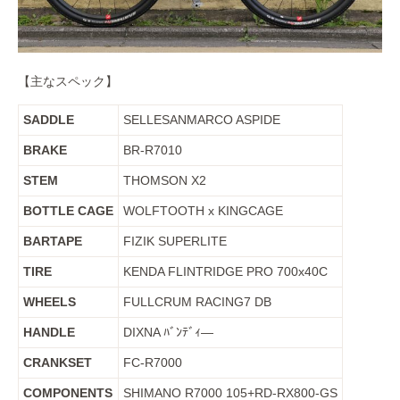
【主なスペック】
SADDLE
SELLESANMARCO ASPIDE
BRAKE
BR-R7010
STEM
THOMSON X2
BOTTLE CAGE
WOLFTOOTH x KINGCAGE
BARTAPE
FIZIK SUPERLITE
TIRE
KENDA FLINTRIDGE PRO 700x40C
WHEELS
FULLCRUM RACING7 DB
HANDLE
DIXNA ﾊﾞﾝﾃﾞｨ―
CRANKSET
FC-R7000
COMPONENTS
SHIMANO R7000 105+RD-RX800-GS