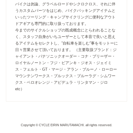
バイクは勿論、グラベルロードやシクロクロス、それに伴
うカスタムパーツをはじめ、バイクパッキングアイテムと
いったツーリング・キャンプサイクリングに便利なアウト
ドアギアも専門的に取り扱っております。
今までのサイクルショップの既成概念にとらわれることな
く、スタッフ自身がいちユーザーとして本音で良いと思え
るアイテムをセレクトし、”自転車を楽しむ”事をモットーに
日々営業させて頂いております。 （主要取扱ブランド：ジ
ャイアント・パナソニックオーダー・コナ・ブリーザー・
ロイヤルノートン・フジ・ビアンキ・ジオス・ジェイミ
ス・フェルト・GT・マージ・アラン・ブルーノ・ローロー
マウンテンワークス・ブルックス・ブルーラグ・シムワー
クス・ベロオレンジ・アピデュラ・リンタマン・ジロ
etc）
Copyright © CYCLE EIRIN MARUTAMACHI. all rights reserved.