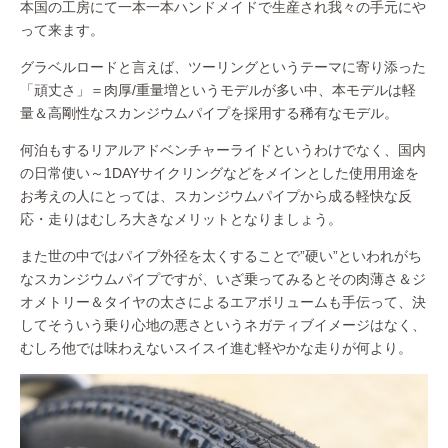
本国の工房にて一本一本ハンドメイドで生産され我々の手元にや
って来ます。
グラベルロードと言えば、ツーリングというテーマに寄り添った
「頑丈さ」＝肉厚/重量増というモデルが多い中、本モデルは軽
量＆高剛性なスカンジウムパイプを採用する稀有なモデル。
何泊もするリアルアドベンチャーライドというわけでなく、国内
の日常使い～1DAYサイクリングなどをメインとした使用用途を
お考えの人にとっては、スカンジウムパイプから成る軽快な反
応・走りはむしろ大きなメリットとなりましょう。
また世の中ではパイプ外径を太くすることで”硬い”といわれがち
なスカンジウムパイプですが、いざ乗ってみるとその肉薄さ＆ジ
オメトリー＆タイヤの太さによるエアボリュームも手伝って、決
してそういう乗り心地の悪さというネガティブイメージはなく、
むしろ他では味わえないスイスイ進む軽やかな走りが何より。