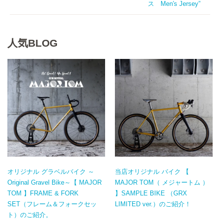
ス Men′s Jersey”
人気BLOG
オリジナル グラベルバイク ～
当店オリジナル バイク 【
Original Gravel Bike～【 MAJOR
MAJOR TOM（ メジャートム ）
TOM 】FRAME & FORK
】SAMPLE BIKE （GRX
SET（フレーム＆フォークセッ
LIMITED ver.）のご紹介！
ト）のご紹介。