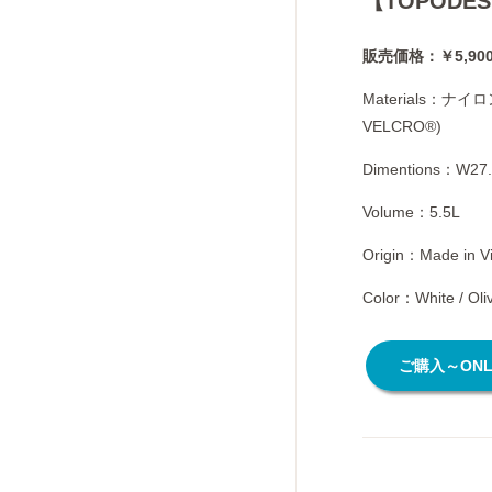
【TOPODES
販売価格：
￥5,90
Materials：ナイロン(10
VELCRO®)
Dimentions：W27.
Volume：5.5L
Origin：Made in V
Color：White / Oliv
ご購入～ONLI