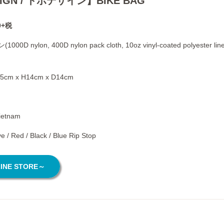
IGN / トポデザイン】BIKE BAG
0+税
00D nylon, 400D nylon pack cloth, 10oz vinyl-coated polyester line
5cm x H14cm x D14cm
ietnam
e / Red / Black / Blue Rip Stop
NE STORE～