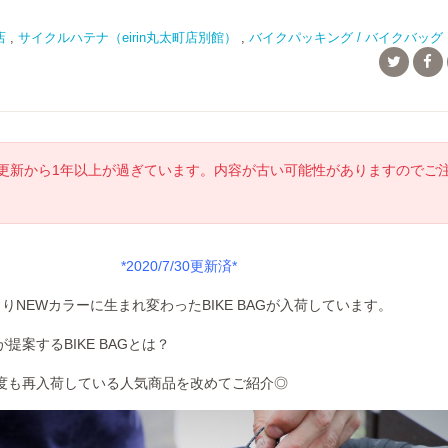
店
,
サイクルハテナ（eirin丸太町店別館）
,
バイクパッキング / バイクバッグ
更新から1年以上が過ぎています。内容が古い可能性がありますのでご
*2020/7/30更新済*
NSよりNEWカラーに生まれ変わったBIKE BAGが入荷しています。
提案するBIKE BAGとは？
度も再入荷している人気商品を改めてご紹介◎