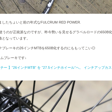
たちょいと前の年式なFULCRUM RED POWER.
に使うのが正統派なのですが、昨今勢いを見せるグラベルロードの650B
格となっています。
ブレーキの26インチMTBを650B化するのにももってこい◎
リムブレーキです↓
 リッチー 】”26インチMTB” を ”27.5インチホイール”へ。 インチアップカ