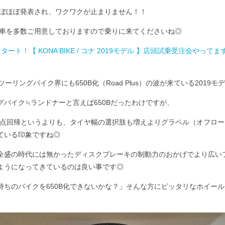
もほぼほぼ発表され、ワクワクが止まりません！！
の試乗車を多数ご用意しておりますので乗りに来てくださいね◎
タート！【 KONA BIKE / コナ 2019モデル 】店頭試乗受注会やってま
ーリングバイク界にも650B化（Road Plus）の波が来ている2019モ
グバイク≒ランドナーと言えば650Bだったわけですが、
は原点回帰というよりも、タイヤ幅の選択肢も増えよりグラベル（オフロ
ている印象ですね◎
全盛の時代には無かったディスクブレーキの制動力のおかげでより広い
ようになってきているのは良い事です◎
持ちのバイクを650B化できないかな？」そんな方にピッタリなホイー