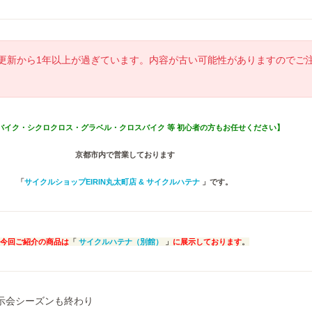
更新から1年以上が過ぎています。内容が古い可能性がありますのでご
バイク・シクロクロス・グラベル・クロスバイク 等 初心者の方もお任せください】
京都市内で営業しております
「
サイクルショップEIRIN丸太町店 & サイクルハテナ
」です。
今回ご紹介の商品は
「
サイクルハテナ（別館）
」
に展示しております
。
示会シーズンも終わり