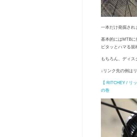
一本だけ発掘されまし
基本的にはMTB
ピタッとハマる規
もちろん、ディスク
↓リンク先の例は
【 RITCHEY /
の巻