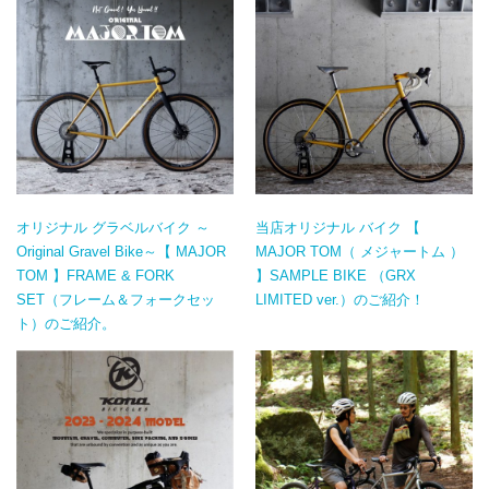
オリジナル グラベルバイク ～
当店オリジナル バイク 【
Original Gravel Bike～【 MAJOR
MAJOR TOM（ メジャートム ）
TOM 】FRAME & FORK
】SAMPLE BIKE （GRX
SET（フレーム＆フォークセッ
LIMITED ver.）のご紹介！
ト）のご紹介。