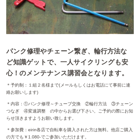
パンク修理やチェーン繋ぎ、輪行方法な
ど知識ゲットで、一人サイクリングも安
心！のメンテナンス講習会となります。
＊予約制：１組２名様まで(メールもしくはお電話にて事前に連
絡お願いします)
＊内容：①パンク修理～チューブ交換 ②輪行方法 ③チェーン
つなぎ ④変速調整 の中からお選び下さい。ご予約の際にお知
らせ頂きますようお願い致します。
＊参加費：eirin各店で自転車を購入された方は無料。他店ご購入
の方でも￥1.080-でご参加いただけます。