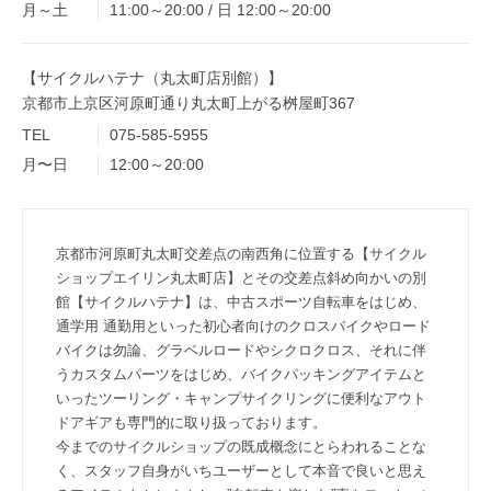
月～土
11:00～20:00 / 日 12:00～20:00
【サイクルハテナ（丸太町店別館）】
京都市上京区河原町通り丸太町上がる桝屋町367
TEL
075-585-5955
月〜日
12:00～20:00
京都市河原町丸太町交差点の南西角に位置する【サイクル
ショップエイリン丸太町店】とその交差点斜め向かいの別
館【サイクルハテナ】は、中古スポーツ自転車をはじめ、
通学用 通勤用といった初心者向けのクロスバイクやロード
バイクは勿論、グラベルロードやシクロクロス、それに伴
うカスタムパーツをはじめ、バイクパッキングアイテムと
いったツーリング・キャンプサイクリングに便利なアウト
ドアギアも専門的に取り扱っております。
今までのサイクルショップの既成概念にとらわれることな
く、スタッフ自身がいちユーザーとして本音で良いと思え