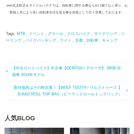
eirin丸太町店＆サイクルハテナでは、自転車に関する事なら分け隔てなく承り、お
客様と共により良い自転車生活を送る事を信条として日々営業しております。
Tags:
MTB
,
イベント
,
グラベル
,
クロスバイク
,
サイクリング
,
ツ
ーリング
,
バイクパッキング
,
ライト
,
京都
,
自転車、キャンプ
【中古ロードバイク】中古車【DEROSA / デローザ】 R838 完
成車 2014年モデル
取付場所はその時次第！【WOLF TOOTH / ウルフトゥース 】
B-RAD ROLL-TOP BAG（ビーラッドロールトップバッグ）
人気BLOG