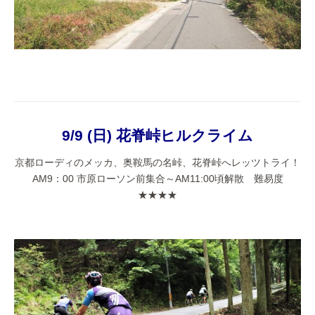
9/9 (日) 花脊峠ヒルクライム
京都ローディのメッカ、奥鞍馬の名峠、花脊峠へレッツトライ！
AM9：00 市原ローソン前集合～AM11:00頃解散 難易度
★★★★