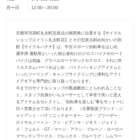
月〜日
12:00～20:00
京都市河原町丸太町交差点の南西角に位置する【サイクル
ショップエイリン丸太町店】とその交差点斜め向かいの別
館【サイクルハテナ】は、中古スポーツ自転車をはじめ、
通学用 通勤用といった初心者向けのクロスバイクやロード
バイクは勿論、グラベルロードやシクロクロス、それに伴
うカスタムパーツをはじめ、バイクパッキングアイテムと
いったツーリング・キャンプサイクリングに便利なアウト
ドアギアも専門的に取り扱っております。
今までのサイクルショップの既成概念にとらわれることな
く、スタッフ自身がいちユーザーとして本音で良いと思え
るアイテムをセレクトし、”自転車を楽しむ”事をモットーに
日々営業させて頂いております。 （主要取扱ブランド：ジ
ャイアント・パナソニックオーダー・コナ・ブリーザー・
ロイヤルノートン・フジ・ビアンキ・ジオス・ジェイミ
ス・フェルト・GT・マージ・アラン・ブルーノ・ローロー
マウンテンワークス・ブルックス・ブルーラグ・シムワー