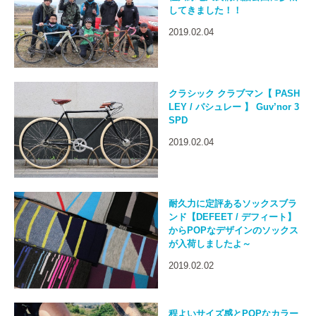
してきました！！
2019.02.04
クラシック クラブマン【 PASH
LEY / パシュレー 】 Guv’nor 3
SPD
2019.02.04
耐久力に定評あるソックスブラ
ンド【DEFEET / デフィート】
からPOPなデザインのソックス
が入荷しましたよ～
2019.02.02
程よいサイズ感とPOPなカラー