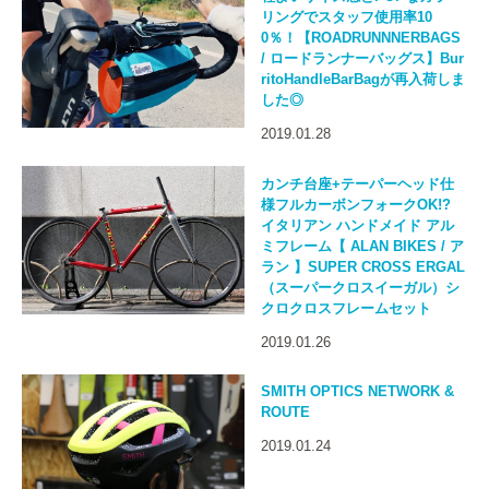
リングでスタッフ使用率10
0％！【ROADRUNNNERBAGS
/ ロードランナーバッグス】Bur
ritoHandleBarBagが再入荷しま
した◎
2019.01.28
カンチ台座+テーパーヘッド仕
様フルカーボンフォークOK!?
イタリアン ハンドメイド アル
ミフレーム【 ALAN BIKES / ア
ラン 】SUPER CROSS ERGAL
（スーパークロスイーガル）シ
クロクロスフレームセット
2019.01.26
SMITH OPTICS NETWORK &
ROUTE
2019.01.24