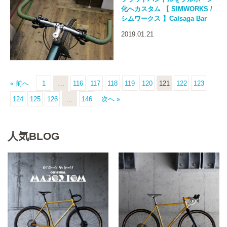
化へカスタム 【 SIMWORKS /
シムワークス 】Calsaga Bar
2019.01.21
« 前へ
1
…
116
117
118
119
120
121
122
123
124
125
126
…
146
次へ »
人気BLOG