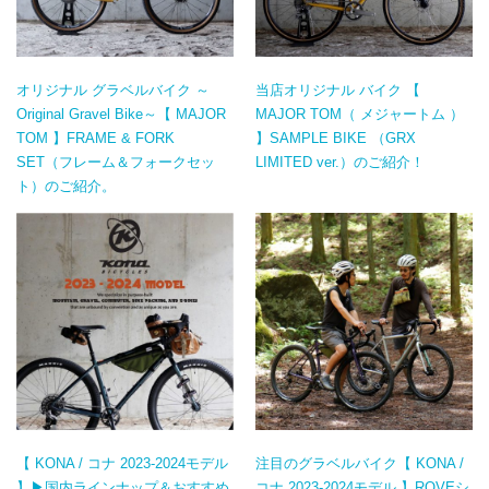
オリジナル グラベルバイク ～
当店オリジナル バイク 【
Original Gravel Bike～【 MAJOR
MAJOR TOM（ メジャートム ）
TOM 】FRAME & FORK
】SAMPLE BIKE （GRX
SET（フレーム＆フォークセッ
LIMITED ver.）のご紹介！
ト）のご紹介。
【 KONA / コナ 2023-2024モデル
注目のグラベルバイク【 KONA /
】▶国内ラインナップ＆おすすめ
コナ 2023-2024モデル 】ROVEシ