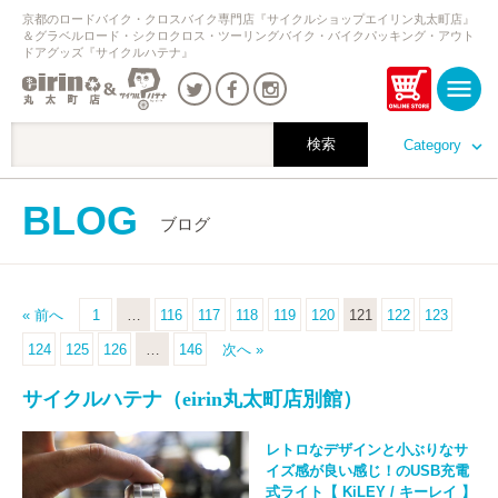
京都のロードバイク・クロスバイク専門店『サイクルショップエイリン丸太町店』
＆グラベルロード・シクロクロス・ツーリングバイク・バイクパッキング・アウト
ドアグッズ『サイクルハテナ』
Category
BLOG
ブログ
« 前へ
1
…
116
117
118
119
120
121
122
123
124
125
126
…
146
次へ »
サイクルハテナ（eirin丸太町店別館）
レトロなデザインと小ぶりなサ
イズ感が良い感じ！のUSB充電
式ライト【 KiLEY / キーレイ 】