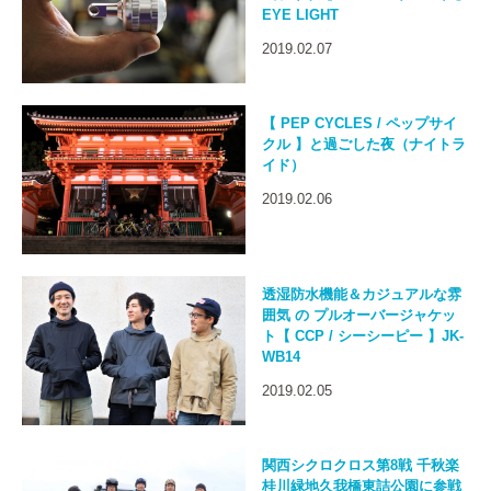
EYE LIGHT
2019.02.07
【 PEP CYCLES / ペップサイ
クル 】と過ごした夜（ナイトラ
イド）
2019.02.06
透湿防水機能＆カジュアルな雰
囲気 の プルオーバージャケッ
ト【 CCP / シーシーピー 】JK-
WB14
2019.02.05
関西シクロクロス第8戦 千秋楽
桂川緑地久我橋東詰公園に参戦