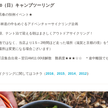
～30（日）キャンプツーリング
店春の恒例イベント★
、林道の中をめぐるアドベンチャーサイクリング企画
期、テント泊で迎える朝はまさしくアウトドアサイクリング！
池ではなく、当店より1.5～2時間ほど走った場所（滋賀と京都の境）を
場所は変更になる場合ございます）
in丸太町店集合出発～翌日AM11:00頃解散 難易度★★★☆☆ ＊途中離脱で
イクリングに関してはコチラ（
2016
、
2015
、
2014
、
2012
）