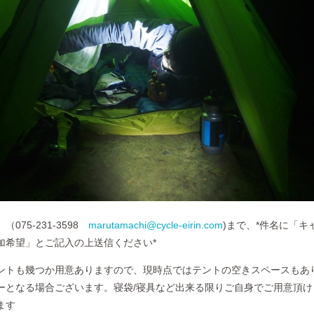
075-231-3598
marutamachi@cycle-eirin.com
)まで、*件名に「キ
加希望」とご記入の上送信ください*
ントも幾つか用意ありますので、現時点ではテントの空きスペースもあ
ーとなる場合ございます。寝袋/寝具など出来る限りご自身でご用意頂け
ます