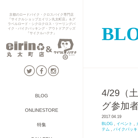
京都のロードバイク・クロスバイク専門店
『サイクルショップエイリン丸太町店』＆グ
ラベルロード・シクロクロス・ツーリングバ
BL
イク・バイクパッキング・アウトドアグッズ
『サイクルハテナ』
4/29
BLOG
グ参加
ONLINESTORE
2017.04.19
BLOG
,
イベント
,
特集
テム
,
バイクパッキン