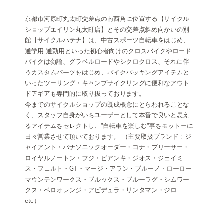
京都市河原町丸太町交差点の南西角に位置する【サイクル
ショップエイリン丸太町店】とその交差点斜め向かいの別
館【サイクルハテナ】は、中古スポーツ自転車をはじめ、
通学用 通勤用といった初心者向けのクロスバイクやロード
バイクは勿論、グラベルロードやシクロクロス、それに伴
うカスタムパーツをはじめ、バイクパッキングアイテムと
いったツーリング・キャンプサイクリングに便利なアウト
ドアギアも専門的に取り扱っております。
今までのサイクルショップの既成概念にとらわれることな
く、スタッフ自身がいちユーザーとして本音で良いと思え
るアイテムをセレクトし、”自転車を楽しむ”事をモットーに
日々営業させて頂いております。 （主要取扱ブランド：ジ
ャイアント・パナソニックオーダー・コナ・ブリーザー・
ロイヤルノートン・フジ・ビアンキ・ジオス・ジェイミ
ス・フェルト・GT・マージ・アラン・ブルーノ・ローロー
マウンテンワークス・ブルックス・ブルーラグ・シムワー
クス・ベロオレンジ・アピデュラ・リンタマン・ジロ
etc）