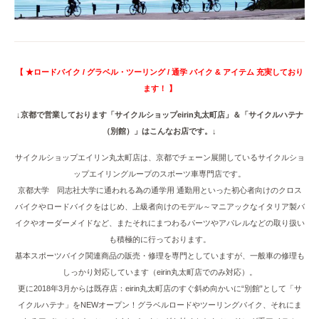
【 ★ロードバイク / グラベル・ツーリング / 通学 バイク & アイテム 充実しており
ます！ 】
↓京都で営業しております「サイクルショップeirin丸太町店」＆「サイクルハテナ
（別館）」はこんなお店です。↓
サイクルショップエイリン丸太町店は、京都でチェーン展開しているサイクルショ
ップエイリングループのスポーツ車専門店です。
京都大学 同志社大学に通われる為の通学用 通勤用といった初心者向けのクロス
バイクやロードバイクをはじめ、上級者向けのモデル～マニアックなイタリア製バ
イクやオーダーメイドなど、またそれにまつわるパーツやアパレルなどの取り扱い
も積極的に行っております。
基本スポーツバイク関連商品の販売・修理を専門としていますが、一般車の修理も
しっかり対応しています（eirin丸太町店でのみ対応）。
更に2018年3月からは既存店：eirin丸太町店のすぐ斜め向かいに“別館”として「サ
イクルハテナ」をNEWオープン！グラベルロードやツーリングバイク、それにま