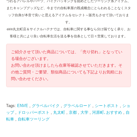
つわるアパレルやパーツ、バイクパッキングを始めとしたツーリング系アイテム、
またキャンプグッズなど、今までの自転車屋の既成概念にとらわれることなくスタ
ッフ自身が本音で良いと思えるアイテムをセレクト～販売もさせて頂いておりま
す。
eirin丸太町店＆サイクルハテナでは、自転車に関する事なら分け隔てなく承り、お
客様と共により良い自転車生活を送る事を信条として日々営業しております。
ご紹介させて頂いた商品については、「売り切れ」となってい
る場合がございます。
お問い合わせ頂けましたら在庫等確認させていただきます。そ
の他ご質問・ご要望、類似商品についても下記よりお気軽にお
問い合わせください。
Tags:
ENVE
,
グラベルバイク
,
グラベルロード
,
シートポスト
,
ショ
ップ
,
ドロッパーポスト
,
丸太町
,
京都
,
大学
,
河原町､おすすめ
,
自
転車
,
自転車ツーリング