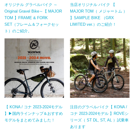
オリジナル グラベルバイク ～
当店オリジナル バイク 【
Original Gravel Bike～【 MAJOR
MAJOR TOM（ メジャートム ）
TOM 】FRAME & FORK
】SAMPLE BIKE （GRX
SET（フレーム＆フォークセッ
LIMITED ver.）のご紹介！
ト）のご紹介。
【 KONA / コナ 2023-2024モデル
注目のグラベルバイク【 KONA /
】▶国内ラインナップ＆おすすめ
コナ 2023-2024モデル 】ROVEシ
モデルをまとめてみました！
リーズ（ ST DL, ST, AL ）試乗車
あります