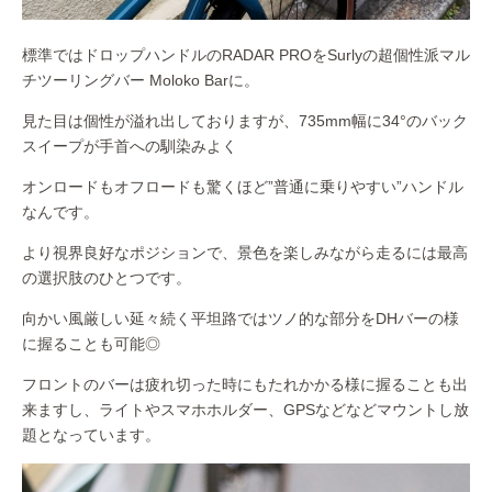
標準ではドロップハンドルのRADAR PROをSurlyの超個性派マル
チツーリングバー Moloko Barに。
見た目は個性が溢れ出しておりますが、735mm幅に34°のバック
スイープが手首への馴染みよく
オンロードもオフロードも驚くほど”普通に乗りやすい”ハンドル
なんです。
より視界良好なポジションで、景色を楽しみながら走るには最高
の選択肢のひとつです。
向かい風厳しい延々続く平坦路ではツノ的な部分をDHバーの様
に握ることも可能◎
フロントのバーは疲れ切った時にもたれかかる様に握ることも出
来ますし、ライトやスマホホルダー、GPSなどなどマウントし放
題となっています。