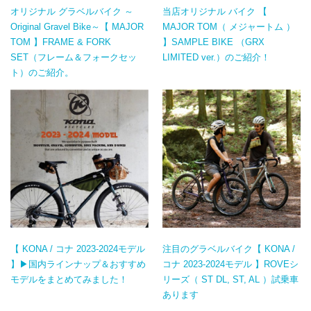
オリジナル グラベルバイク ～
当店オリジナル バイク 【
Original Gravel Bike～【 MAJOR
MAJOR TOM（ メジャートム ）
TOM 】FRAME & FORK
】SAMPLE BIKE （GRX
SET（フレーム＆フォークセッ
LIMITED ver.）のご紹介！
ト）のご紹介。
【 KONA / コナ 2023-2024モデル
注目のグラベルバイク【 KONA /
】▶国内ラインナップ＆おすすめ
コナ 2023-2024モデル 】ROVEシ
モデルをまとめてみました！
リーズ（ ST DL, ST, AL ）試乗車
あります