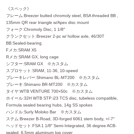
《スペック》
フレーム:Breezer butted chromoly steel, BSA threaded BB ,
135mm QR rear triangle w/Apex disc mount
フォーク:Chromoly Disc, 1 1/8″
クランクセット:Breezer 2-pc w/ hollow axle, 46/30T
BB:Sealed-bearing
Fメカ:SRAM X5
Rメカ:SRAM GX, long cage
シフター:SRAM GX ※カスタム
スプロケット:SRAM, 11-36, 10-speed
ブレーキレバー:Shimano BL-MT200 ※カスタム
ブレーキ:Shimano BR-MT200 ※カスタム
タイヤ:WTB VENTURE 700×50c ※カスタム
ホイール:32H WTB STP i23 TCS disc, tubeless compatible,
Formula sealed bearing hubs, 14g SS spokes
ハンドル:Surly Moloko Bar ※カスタム
ステム:Breezer B-Road, 3D-forged 6061 stem body, +/-7°
ヘッドセット:FSA 1 1/8″ Semi-Integrated, 36 degree ACB-
sealed, 6.5mm aluminum top cover