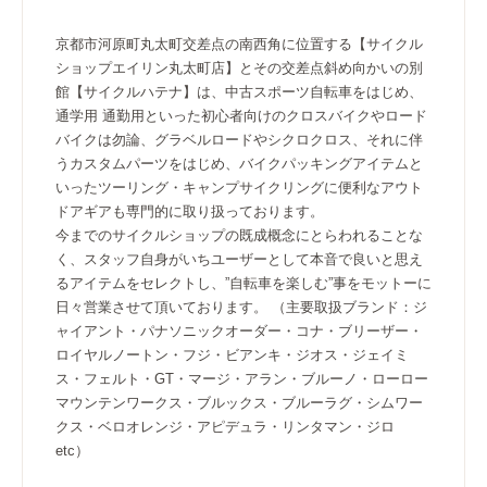
京都市河原町丸太町交差点の南西角に位置する【サイクル
ショップエイリン丸太町店】とその交差点斜め向かいの別
館【サイクルハテナ】は、中古スポーツ自転車をはじめ、
通学用 通勤用といった初心者向けのクロスバイクやロード
バイクは勿論、グラベルロードやシクロクロス、それに伴
うカスタムパーツをはじめ、バイクパッキングアイテムと
いったツーリング・キャンプサイクリングに便利なアウト
ドアギアも専門的に取り扱っております。
今までのサイクルショップの既成概念にとらわれることな
く、スタッフ自身がいちユーザーとして本音で良いと思え
るアイテムをセレクトし、”自転車を楽しむ”事をモットーに
日々営業させて頂いております。 （主要取扱ブランド：ジ
ャイアント・パナソニックオーダー・コナ・ブリーザー・
ロイヤルノートン・フジ・ビアンキ・ジオス・ジェイミ
ス・フェルト・GT・マージ・アラン・ブルーノ・ローロー
マウンテンワークス・ブルックス・ブルーラグ・シムワー
クス・ベロオレンジ・アピデュラ・リンタマン・ジロ
etc）