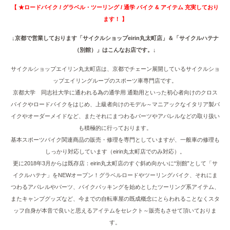
【 ★ロードバイク / グラベル・ツーリング / 通学 バイク & アイテム 充実しており
ます！ 】
↓京都で営業しております「サイクルショップeirin丸太町店」＆「サイクルハテナ
（別館）」はこんなお店です。↓
サイクルショップエイリン丸太町店は、京都でチェーン展開しているサイクルショ
ップエイリングループのスポーツ車専門店です。
京都大学 同志社大学に通われる為の通学用 通勤用といった初心者向けのクロス
バイクやロードバイクをはじめ、上級者向けのモデル～マニアックなイタリア製バ
イクやオーダーメイドなど、またそれにまつわるパーツやアパレルなどの取り扱い
も積極的に行っております。
基本スポーツバイク関連商品の販売・修理を専門としていますが、一般車の修理も
しっかり対応しています（eirin丸太町店でのみ対応）。
更に2018年3月からは既存店：eirin丸太町店のすぐ斜め向かいに“別館”として「サ
イクルハテナ」をNEWオープン！グラベルロードやツーリングバイク、それにま
つわるアパレルやパーツ、バイクパッキングを始めとしたツーリング系アイテム、
またキャンプグッズなど、今までの自転車屋の既成概念にとらわれることなくスタ
ッフ自身が本音で良いと思えるアイテムをセレクト～販売もさせて頂いておりま
す。