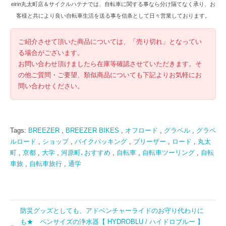
eirin丸太町店＆サイクルハテナでは、自転車に関する事なら分け隔てなく承り、お
客様と共により良い自転車生活を送る事を信条として日々営業しております。
ご紹介させて頂いた商品については、「売り切れ」となってい
る場合がございます。
お問い合わせ頂けましたら在庫等確認させていただきます。そ
の他ご質問・ご要望、類似商品についても下記よりお気軽にお
問い合わせください。
Tags:
BREEZER
,
BREEZER BIKES
,
オフロード
,
グラベル
,
グラベ
ルロード
,
ショップ
,
バイクパッキング
,
ブリーザー
,
ロード
,
丸太
町
,
京都
,
大学
,
河原町､おすすめ
,
自転車
,
自転車ツーリング
,
自転
車旅
,
自転車旅行
,
通学
防災グッズとしても、アドベンチャーライドのお守り代わりに
も★ ペンサイズの浄水器【 HYDROBLU / ハイドロブルー 】