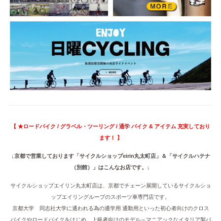
【 ★ロードバイク / グラベル・ツーリング / 通学 バイク & アイテム 充実しており
ます！ 】
↓京都で営業しております「サイクルショップeirin丸太町店」＆「サイクルハテナ
（別館）」はこんなお店です。↓
サイクルショップエイリン丸太町店は、京都でチェーン展開しているサイクルショ
ップエイリングループのスポーツ車専門店です。
京都大学 同志社大学に通われる為の通学用 通勤用といった初心者向けのクロス
バイクやロードバイクをはじめ、上級者向けのモデル～マニアックなイタリア製バ