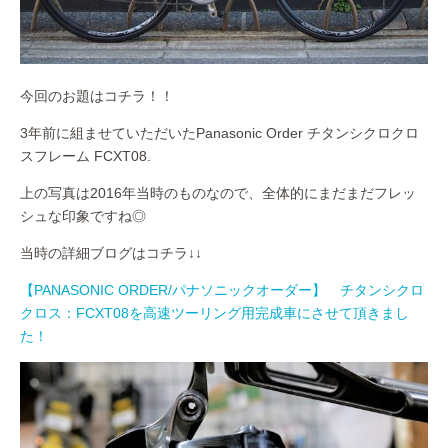
今回のお題はコチラ！！
3年前に組ませていただいたPanasonic Order チタンシクロクロ
スフレーム FCXT08.
上の写真は2016年当時のものなので、全体的にまだまだフレッ
シュな印象ですね◎
当時の詳細ブログはコチラ↓↓
【PANASONIC ORDER/パナソニックオーダー】 チタンシクロ
クロス：FCXT08を高速ツーリング用完成車にさせて頂きまし
た！