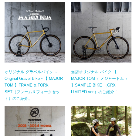
オリジナル グラベルバイク ～
当店オリジナル バイク 【
Original Gravel Bike～【 MAJOR
MAJOR TOM（ メジャートム ）
TOM 】FRAME & FORK
】SAMPLE BIKE （GRX
SET（フレーム＆フォークセッ
LIMITED ver.）のご紹介！
ト）のご紹介。