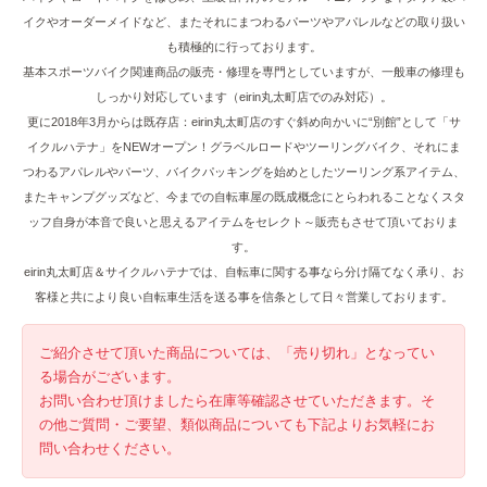
イクやオーダーメイドなど、またそれにまつわるパーツやアパレルなどの取り扱い
も積極的に行っております。
基本スポーツバイク関連商品の販売・修理を専門としていますが、一般車の修理も
しっかり対応しています（eirin丸太町店でのみ対応）。
更に2018年3月からは既存店：eirin丸太町店のすぐ斜め向かいに“別館”として「サ
イクルハテナ」をNEWオープン！グラベルロードやツーリングバイク、それにま
つわるアパレルやパーツ、バイクパッキングを始めとしたツーリング系アイテム、
またキャンプグッズなど、今までの自転車屋の既成概念にとらわれることなくスタ
ッフ自身が本音で良いと思えるアイテムをセレクト～販売もさせて頂いておりま
す。
eirin丸太町店＆サイクルハテナでは、自転車に関する事なら分け隔てなく承り、お
客様と共により良い自転車生活を送る事を信条として日々営業しております。
ご紹介させて頂いた商品については、「売り切れ」となってい
る場合がございます。
お問い合わせ頂けましたら在庫等確認させていただきます。そ
の他ご質問・ご要望、類似商品についても下記よりお気軽にお
問い合わせください。