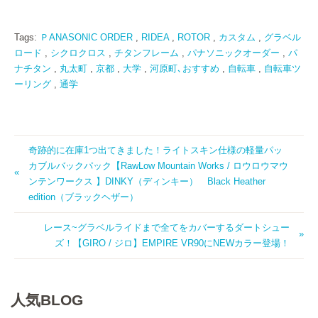
Tags:
ＰANASONIC ORDER
,
RIDEA
,
ROTOR
,
カスタム
,
グラベル
ロード
,
シクロクロス
,
チタンフレーム
,
パナソニックオーダー
,
パ
ナチタン
,
丸太町
,
京都
,
大学
,
河原町､おすすめ
,
自転車
,
自転車ツ
ーリング
,
通学
奇跡的に在庫1つ出てきました！ライトスキン仕様の軽量パッ
カブルバックパック【RawLow Mountain Works / ロウロウマウ
ンテンワークス 】DINKY（ディンキー） Black Heather
edition（ブラックヘザー）
レース~グラベルライドまで全てをカバーするダートシュー
ズ！【GIRO / ジロ】EMPIRE VR90にNEWカラー登場！
人気BLOG