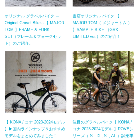
オリジナル グラベルバイク ～
当店オリジナル バイク 【
Original Gravel Bike～【 MAJOR
MAJOR TOM（ メジャートム ）
TOM 】FRAME & FORK
】SAMPLE BIKE （GRX
SET（フレーム＆フォークセッ
LIMITED ver.）のご紹介！
ト）のご紹介。
【 KONA / コナ 2023-2024モデル
注目のグラベルバイク【 KONA /
】▶国内ラインナップ＆おすすめ
コナ 2023-2024モデル 】ROVEシ
モデルをまとめてみました！
リーズ（ ST DL, ST, AL ）試乗車