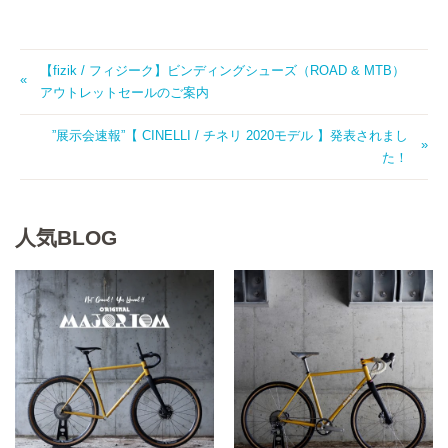
【fizik / フィジーク】ビンディングシューズ（ROAD & MTB）
アウトレットセールのご案内
”展示会速報”【 CINELLI / チネリ 2020モデル 】発表されまし
た！
人気BLOG