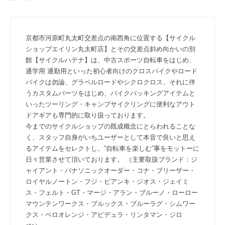
京都市河原町丸太町交差点の南西角に位置する【サイクル
ショップエイリン丸太町店】とその交差点斜め向かいの別
館【サイクルハテナ】は、中古スポーツ自転車をはじめ、
通学用 通勤用といった初心者向けのクロスバイクやロード
バイクは勿論、グラベルロードやシクロクロス、それに伴
うカスタムパーツをはじめ、バイクパッキングアイテムと
いったツーリング・キャンプサイクリングに便利なアウト
ドアギアも専門的に取り扱っております。
今までのサイクルショップの既成概念にとらわれることな
く、スタッフ自身がいちユーザーとして本音で良いと思え
るアイテムをセレクトし、”自転車を楽しむ”事をモットーに
日々営業させて頂いております。 （主要取扱ブランド：ジ
ャイアント・パナソニックオーダー・コナ・ブリーザー・
ロイヤルノートン・フジ・ビアンキ・ジオス・ジェイミ
ス・フェルト・GT・マージ・アラン・ブルーノ・ローロー
マウンテンワークス・ブルックス・ブルーラグ・シムワー
クス・ベロオレンジ・アピデュラ・リンタマン・ジロ