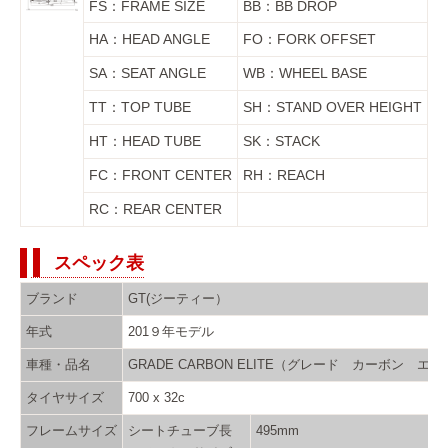
FS：FRAME SIZE
BB：BB DROP
HA：HEAD ANGLE
FO：FORK OFFSET
SA：SEAT ANGLE
WB：WHEEL BASE
TT：TOP TUBE
SH：STAND OVER HEIGHT
HT：HEAD TUBE
SK：STACK
FC：FRONT CENTER
RH：REACH
RC：REAR CENTER
スペック表
ブランド
GT(ジーティー）
年式
201９年モデル
車種・品名
GRADE CARBON ELITE（グレード カーボン エ
タイヤサイズ
700 x 32c
フレームサイズ
シートチューブ長
495mm