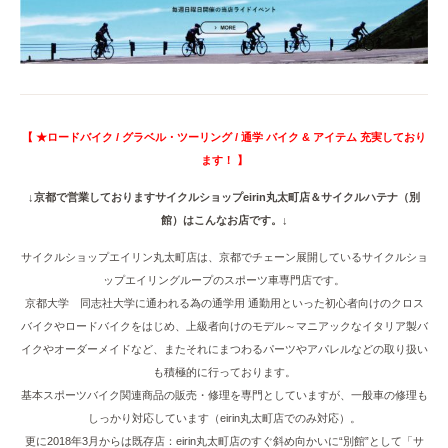
【 ★ロードバイク / グラベル・ツーリング / 通学 バイク & アイテム 充実しており
ます！ 】
↓京都で営業しておりますサイクルショップeirin丸太町店＆サイクルハテナ（別
館）はこんなお店です。↓
サイクルショップエイリン丸太町店は、京都でチェーン展開しているサイクルショ
ップエイリングループのスポーツ車専門店です。
京都大学 同志社大学に通われる為の通学用 通勤用といった初心者向けのクロス
バイクやロードバイクをはじめ、上級者向けのモデル～マニアックなイタリア製バ
イクやオーダーメイドなど、またそれにまつわるパーツやアパレルなどの取り扱い
も積極的に行っております。
基本スポーツバイク関連商品の販売・修理を専門としていますが、一般車の修理も
しっかり対応しています（eirin丸太町店でのみ対応）。
更に2018年3月からは既存店：eirin丸太町店のすぐ斜め向かいに“別館”として「サ