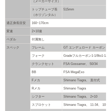
（メーカーサイズ）
トップチューブ長
515mm
（ホリゾンタル）
適正身長目安
160~170cm
変速
2×10速
ペダル
付属無し
スペック
フレーム
GT エンデュロード カーボン フ
フォーク
Gradeフルカーボン1-1/8to1
クランクセット
FSA Gossamer、 50/34
BB
FSA MegaExo
Fメカ
Shimano Tiagra、 直付式
Rメカ
Shimano Tiagra
シフター
Shimano Tiagra、 2×10
スプロケット
Shimano Tiagra、 11-34、 10-sp