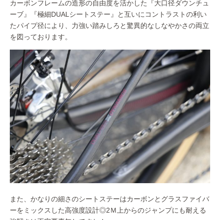
カーボンフレームの造形の自由度を活かした『大口径ダウンチュ
ーブ』『極細DUALシートステー』と互いにコントラストの利い
たパイプ径により、力強い踏みしろと驚異的なしなやかさの両立
を図っております。
また、かなりの細さのシートステーはカーボンとグラスファイバ
ーをミックスした高強度設計◎2Ｍ上からのジャンプにも耐える