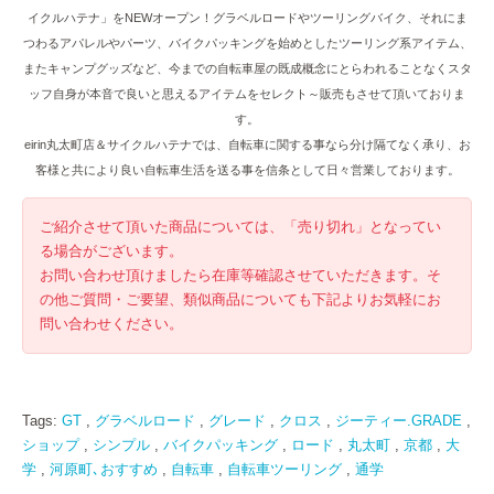
イクルハテナ」をNEWオープン！グラベルロードやツーリングバイク、それにま
つわるアパレルやパーツ、バイクパッキングを始めとしたツーリング系アイテム、
またキャンプグッズなど、今までの自転車屋の既成概念にとらわれることなくスタ
ッフ自身が本音で良いと思えるアイテムをセレクト～販売もさせて頂いておりま
す。
eirin丸太町店＆サイクルハテナでは、自転車に関する事なら分け隔てなく承り、お
客様と共により良い自転車生活を送る事を信条として日々営業しております。
ご紹介させて頂いた商品については、「売り切れ」となってい
る場合がございます。
お問い合わせ頂けましたら在庫等確認させていただきます。そ
の他ご質問・ご要望、類似商品についても下記よりお気軽にお
問い合わせください。
Tags:
GT
,
グラベルロード
,
グレード
,
クロス
,
ジーティー.GRADE
,
ショップ
,
シンプル
,
バイクパッキング
,
ロード
,
丸太町
,
京都
,
大
学
,
河原町､おすすめ
,
自転車
,
自転車ツーリング
,
通学