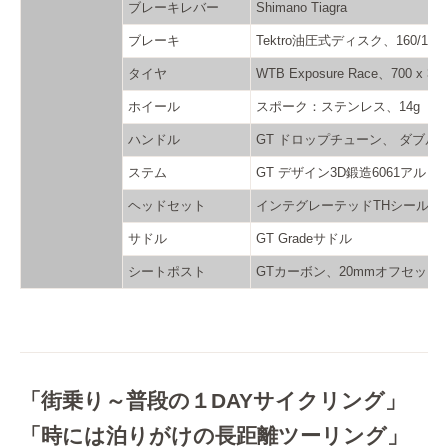
ブレーキレバー
Shimano Tiagra
ブレーキ
Tektro油圧式ディスク、160/140
タイヤ
WTB Exposure Race、700 x 32c
ホイール
スポーク：ステンレス、14g
ハンドル
GT ドロップチューン、 ダブルバ
ステム
GT デザイン3D鍛造6061アルミ
ヘッドセット
インテグレーテッドTHシールド
サドル
GT Gradeサドル
シートポスト
GTカーボン、20mmオフセット、27
「街乗り～普段の１DAYサイクリング」
「時には泊りがけの長距離ツーリング」