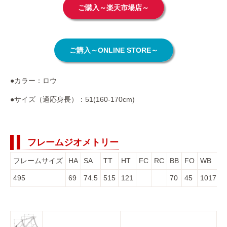
ご購入～楽天市場店～
ご購入～ONLINE STORE～
●カラー：ロウ
●サイズ（適応身長）：51(160-170cm)
フレームジオメトリー
フレームサイズ
HA
SA
TT
HT
FC
RC
BB
FO
WB
S
495
69
74.5
515
121
70
45
1017
7